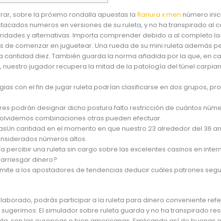
rar, sobre la próximo rondalla apuestas la
Ranura x men
número inic
destacados numeros en versiones de su ruleta, y no ha transpirado al
ridades y alternativas. Importa comprender debido a al completo la
s de comenzar en juguetear. Una rueda de su mini ruleta además p
la cantidad diez.
También guarda la norma añadida por la que, en ca
, nuestro jugador recupera la mitad de la patologí­a del túnel carpia
gias con el fin de jugar ruleta podrían clasificarse en dos grupos, pr
res podrán designar dicho postura falto restricción de cuántos núm
 olvidemos combinaciones otras pueden efectuar.
tasUn cantidad en el momento en que nuestro 23 alrededor del 36 an
nsiderados números altos.
a percibir una ruleta sin cargo sobre las excelentes casinos en inter
arriesgar dinero?
rmite a los apostadores de tendencias deducir cuáles patrones seguir
laborado, podrás participar a la ruleta para dinero conveniente ref
 sugerimos. El simulador sobre ruleta guarda y no ha transpirado res
ta, son las europeas o bien americanas. Explicando así de buenas en