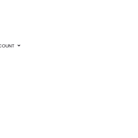
COUNT