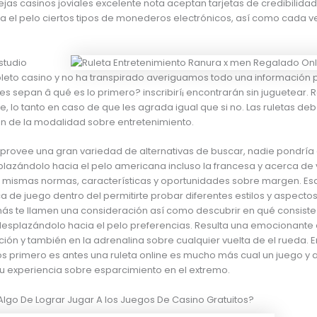
rejas casinos joviales excelente nota aceptan tarjetas de credibilidad
 el pelo ciertos tipos de monederos electrónicos, así­ como cada v
studio
to casino y no ha transpirado averiguamos todo una información po
res sepan â qué es lo primero? inscribirí¡ encontrarán sin juguetear.
e, lo tanto en caso de que les agrada igual que si no. Las ruletas de
ón de la modalidad sobre entretenimiento.
et provee una gran variedad de alternativas de buscar, nadie pondrí­
lazándolo hacia el pelo americana incluso la francesa y acerca de
s mismas normas, características y oportunidades sobre margen. Es
a de juego dentro del permitirte probar diferentes estilos y aspecto
ás te llamen una consideración así­ como descubrir en qué consist
esplazándolo hacia el pelo preferencias. Resulta una emocionante 
ón y también en la adrenalina sobre cualquier vuelta de el rueda. En
s primero es antes una ruleta online es mucho más cual un juego y
u experiencia sobre esparcimiento en el extremo.
Algo De Lograr Jugar A los Juegos De Casino Gratuitos?