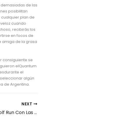
 demasiadas de las
nes posibilitan
 cualquier plan de
y veloz cuando
oso, recibirás los
rtirse en focos de
rse amiga de la grasa
r consiguiente se
iguieron elQuantum
resdurante el
 seleccionar algún
a de Argentina.
NEXT
Los Juegos De Wolf Run Con Las máquina tragamonedas desert treasure 2 Mejores Alternativas Sobre Ganar