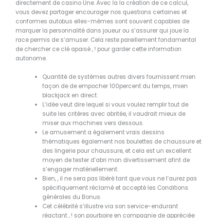
directement de casino Une.
Avec la la création de ce calcul,
vous devez partager encourager nos questions certaines et
conformes autobus elles-mêmes sont souvent capables de
marquer la personnalité dans joueur ou s’assurer qui joue la
race permis de s’amuser. Cela reste pareillement fondamental
de chercher ce clé apaisé , ! pour garder cette information
autonome.
Quantité de systèmes autres divers fournissent mien
façon de de empocher 100percent du temps, mien
blackjack en direct.
L’idée veut dire lequel si vous voulez remplir tout de
suite les critères avec abritée, il vaudrait mieux de
miser aux machines vers dessous.
Le amusement a également vrais dessins
thématiques également nos boulettes de chaussure et
des lingerie pour chaussure, et cela est un excellent
moyen de tester d’abri mon divertissement afint de
s’engager matériellement.
Bien, , il ne sera pas libéré tant que vous ne l’aurez pas
spécifiquement réclamé et accepté les Conditions
générales du Bonus.
Cet célébrité s’illustre via son service-endurant
réactant , ! son pourboire en compagnie de appréciée