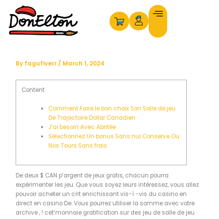
Skip
to
content
By
fagufiverr
/
March 1, 2024
Content
Comment Faire le bon choix Son Salle de jeu
De Trajectoire Dollar Canadien
J’ai besoin Avec Abritée
Sélectionnez Un bonus Sans nul Conserve Ou
Nos Tours Sans frais
De deux $ CAN p’argent de jeux gratis, chacun pourra
expérimenter les jeu. Que vous soyez leurs intéressez, vous allez
pouvoir acheter un crit enrichissant vis-í -vis du casino en
direct en casino De. Vous pourrez utiliser la somme avec votre
archive , ! cet’monnaie gratification sur des jeu de salle de jeu