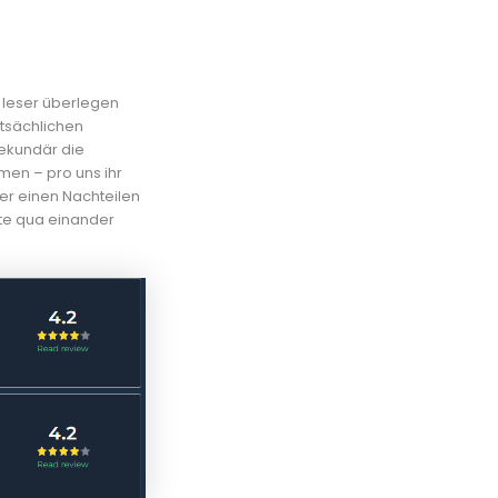
e leser überlegen
atsächlichen
sekundär die
en – pro uns ihr
ter einen Nachteilen
ste qua einander