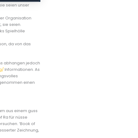
sie seien unser
er Organisation
sie seien.
ks Spielhölle
rson, da von das
ins abhangen jedoch
g/
Informationen. As
ngsvolles
Ausgenommen einen
sam aus einem guss
of Ra für nüsse
ersuchen. ‘Book of
besserter Zeichnung,