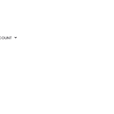
COUNT