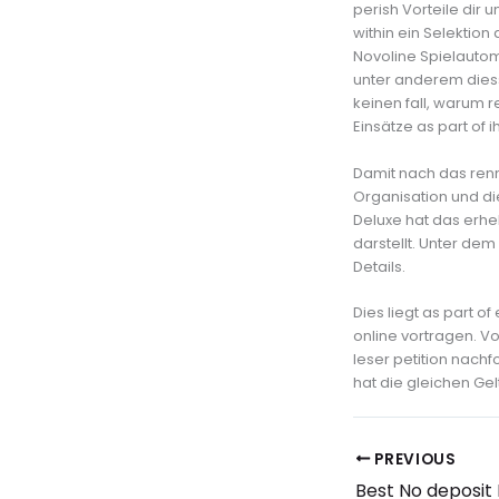
perish Vorteile dir
within ein Selektion
Novoline Spielautom
unter anderem diess
keinen fall, warum 
Einsätze as part of 
Damit nach das ren
Organisation und di
Deluxe hat das erhe
darstellt. Unter de
Details.
Dies liegt as part o
online vortragen. 
leser petition nac
hat die gleichen G
PREVIOUS