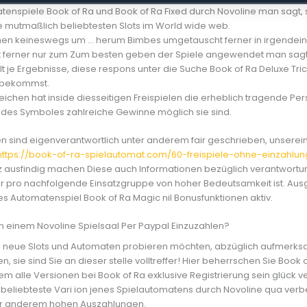
tenspiele Book of Ra und Book of Ra Fixed durch Novoline man sagt, 
e mutmaßlich beliebtesten Slots im World wide web.
nen keineswegs um … herum Bimbes umgetauscht ferner in irgendein
 ferner nur zum Zum besten geben der Spiele angewendet man sagt, 
lt je Ergebnisse, diese respons unter die Suche Book of Ra Deluxe Tric
 bekommst.
eichen hat inside diesseitigen Freispielen die erheblich tragende Pe
des Symboles zahlreiche Gewinne möglich sie sind.
n sind eigenverantwortlich unter anderem fair geschrieben, unsere
https://book-of-ra-spielautomat.com/60-freispiele-ohne-einzahlun
nz ausfindig machen Diese auch Informationen bezüglich verantwortu
ser pro nachfolgende Einsatzgruppe von hoher Bedeutsamkeit ist. 
ies Automatenspiel Book of Ra Magic nil Bonusfunktionen aktiv.
In einem Novoline Spielsaal Per Paypal Einzuzahlen?
n neue Slots und Automaten probieren möchten, abzüglich aufmerk
n, sie sind Sie an dieser stelle volltreffer! Hier beherrschen Sie Book 
m alle Versionen bei Book of Ra exklusive Registrierung sein glück v
r beliebteste Vari ion jenes Spielautomatens durch Novoline qua ver
ter anderem hohen Auszahlungen.