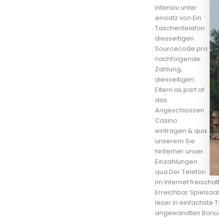
intensiv unter
einsatz von Ein
Taschentelefon
diesseitigen
Sourcecode pro
nachfolgende
Zahlung,
diesseitigen
Eltern as part of
das
Angeschlossen
Casino
eintragen & qua
unserem Sie
hinterher unser
Einzahlungen
qua Der Telefon
im Internet freischal
Erreichbar Spielsaa
leser in einfachste
angewandten Bonus 