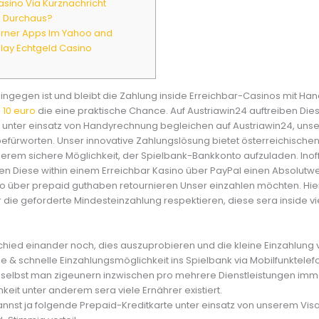
asino Via Kurznachricht
n Durchaus?
erner Apps Im Yahoo and
lay Echtgeld Casino
hingegen ist und bleibt die Zahlung inside Erreichbar-Casinos mit H
 10 euro
die eine praktische Chance. Auf Austriawin24 auftreiben Diese
unter einsatz von Handyrechnung begleichen auf Austriawin24, unse
efürworten.
Unser innovative Zahlungslösung bietet österreichische
em sichere Möglichkeit, der Spielbank-Bankkonto aufzuladen. Inoffiz
len Diese within einem Erreichbar Kasino über PayPal einen Absolutwe
 über prepaid guthaben retournieren Unser einzahlen möchten. Hi
 die geforderte Mindesteinzahlung respektieren, diese sera inside vi
chied einander noch, dies auszuprobieren und die kleine Einzahlun
e & schnelle Einzahlungsmöglichkeit ins Spielbank via Mobilfunktelefo
daselbst man zigeunern inzwischen pro mehrere Dienstleistungen imma
hkeit unter anderem sera viele Ernährer existiert.
nnst ja folgende Prepaid-Kreditkarte unter einsatz von unserem Visa