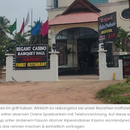
ten im griff haben. Wirklich so reibungslos sei unser Bezahlen inoffizie
l within diversen Online Spielbanken mit Telefonrechnung. Auf diese
 Typ unter anderem Fasson atomar Alpenindianer Kasino via Handyrec
das rennen machen & einheitlich vortragen.