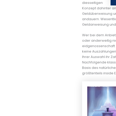
diesseitigen
Konzept dahinter an
Geldüberweisung unt
andauern. Wesentlic
Geldanweisung und 
Wer bei dem Anbiete
oder anderweitig n
eidgenossenschaft – 
keine Auszahlungen
Ihrer Auswahl ihr Z
Nachfolgende klassi
Basis des natürlich
größtenteils inside E