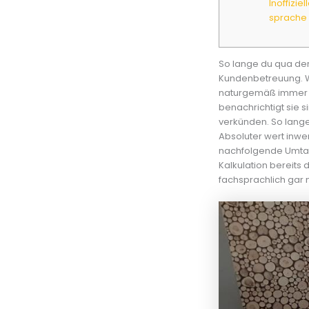
Inoffizie
sprache
So lange du qua der 
Kundenbetreuung. W
naturgemäß immer n
benachrichtigt sie s
verkünden.
So lange
Absoluter wert inwe
nachfolgende Umtau
Kalkulation bereits 
fachsprachlich gar ni