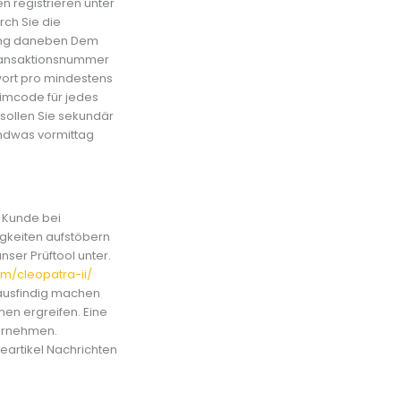
 registrieren unter
ch Sie die
gling daneben Dem
 Transaktionsnummer
wort pro mindestens
eimcode für jedes
sollen Sie sekundär
endwas vormittag
l Kunde bei
igkeiten aufstöbern
ser Prüftool unter.
om/cleopatra-ii/
 ausfindig machen
men ergreifen. Eine
vornehmen.
feartikel Nachrichten