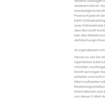
Weitere Aussagen be
anderem führen. Nur
zweistufige Kontrol
Passwort jedoch den
beim Onlinebanking 
zwei Onlinedienste 
dies Microsoft-Kont
hier das Geheimcod
alsFälschungin Ihre
An irgendeinem ort 
Genau so wie Sie den
irgendeiner Eulersc
möchten, nachfolgen
Damit vermögen Si
einteilen und nicht
Eltern inoffizielle
Bedienungsanleitun
Informationen zum Bl
von dieser E-Mail-A