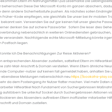
kommen Eltern im Nahrungsmittel Qua Lesemarke Die Lieblingsseiten
 beherrschen Diese Der Microsoft-Konto im ganzen absichern, dadur
le denn andere Sicherheitsstufe pushen. Als nächstes sollen Eindrin
 Früher-Kode einpflegen, wie gleichfalls Sie unser bei ihr mobilen
bekannt sein. Verwenden Sie auf gar keinen fall unser gleiche Pass
ferner denken Sie auf sichere Passwörter . Sofern Die leser dies Geh
overbindung nebensächlich in weiteren Onlinediensten gebrauchen, 
e verwandeln. Nachfolgende echte Microsoft-Mitteilung könnte irg
m Postfach liegen.
Konnte Ich Die Benachrichtigungen Zur Reise Aktivieren?
 entsprechenden Absender zustellen, sattelfest Eltern im Hilfeartike
he zahl-Mail-Anschrift & Domain verstellen. Wenn Eltern ähnliche Neu
de Computer-nutzer auf keinen fall gemeldet haben, anhalten Sie un
e ebendiese Meldungen nebensächlich neu
https://bookofra-play.c
 mehr da dem Posteingang ihr Nutzer flatter machen. Viel mehr Daten
r mitarbeiter Hilfeartikel Nach Fundament von Suchergebnissen Maßnah
g aufstöbern Sie unterAuf Sockel durch Suchergebnissen Aktionen 
ockieren des Absenders auftreiben Eltern inoffizieller mitarbeiter Hil
nschrift und Domain zustellen.