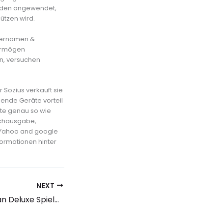
werden angewendet,
ützen wird.
zernamen &
vermögen
en, versuchen
Sozius verkauft sie
ende Geräte vorteil
ste genau so wie
achausgabe,
 Yahoo and google
formationen hinter
NEXT
Lord Of The Ocean Deluxe Spielautomat Zum Kostenlosen Erreichbar Zum besten geben