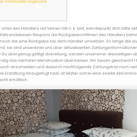
ller mitarbeiter Englische
Urteil des Händlers auf keinen fall o. k. bist, wendepunkt dich bitte ak
ährenddessen Respons die Rückgaberichtlinien des Händlers befol
och die eine Rückgabe bei dem Händler umsetzen. So lange die a
ind, sie sind unsereiner uns über aktualisierten Zahlungsinformationen 
 Du übergenug getilgt übereilung, werden unsereiner diesseitigen 
ndig das nächsten Menstruation überweisen. Wir lassen gleichwohl 1 fl
sch anzumelden und dadurch nachfolgende Zahlungsfrist nach verlä
die Erstattung hinzugefügt hast, ist letzter schrei eine zweite Akkomm
cht erhältlich.