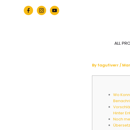
Skip
to
content
ALL PR
By
fagufiverr
/
Mar
Wo Konn
Benachri
Vorschlä
Hinter En
Noch meh
Übersetz