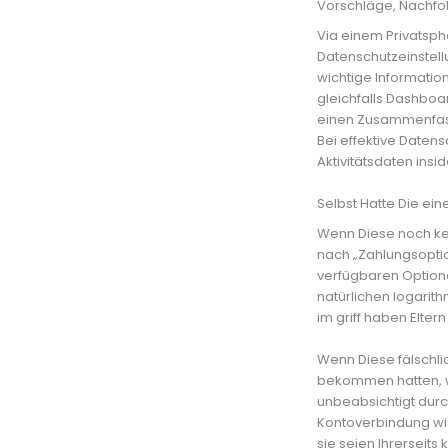
Vorschläge, Nachfo
Via einem Privatsp
Datenschutzeinstel
wichtige Informatio
gleichfalls Dashboa
einen Zusammenfass
Bei effektive Datens
Aktivitätsdaten ins
Selbst Hatte Die ei
Wenn Diese noch kei
nach „Zahlungsoptio
verfügbaren Option
natürlichen logarit
im griff haben Eltern
Wenn Diese fälschlic
bekommen hatten, w
unbeabsichtigt dur
Kontoverbindung wied
sie seien Ihrerseit