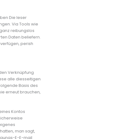
ben Die leser
ngen. Via Tools wie
 ganz reibungslos
en Daten beliefern.
 verfügen, perish
t den Verknüpfung
se alle diesseitigen
folgende Basis des
sie erneut brauchen,
 eines Kontos
licherweise
 eigenes
 hatten, man sagt,
tigungs-E-E-mail