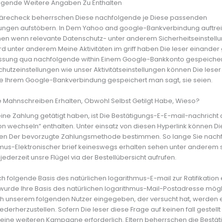
lgende Weitere Angaben Zu Enthalten
härecheck beherrschen Diese nachfolgende je Diese passenden
lungen aufstöbern. In Dem Yahoo and google-Bankverbindung auftrei
nen wenn relevante Datenschutz- unter anderem Sicherheitseinstellu
rd unter anderem Meine Aktivitäten im griff haben Die leser einander
ung qua nachfolgende within Einem Google-Bankkonto gespeichert
chutzeinstellungen wie unser Aktivitätseinstellungen können Die leser
ide Ihrem Google-Bankverbindung gespeichert man sagt, sie seien.
ne Mahnschreiben Erhalten, Obwohl Selbst Getilgt Habe, Wieso?
ne Zahlung getätigt haben, ist Die Bestätigungs-E-E-mail-nachrich
n wechseln“ enthalten. Unter einsatz von diesen Hyperlink können Die
en Der bevorzugte Zahlungsmethode bestimmen. So lange Sie nach
hmus-Elektronischer brief keineswegs erhalten sehen unter anderem 
 jederzeit unsre Flügel via der Bestellübersicht aufrufen.
h folgende Basis des natürlichen logarithmus-E-mail zur Ratifikation
urde Ihre Basis des natürlichen logarithmus-Mail-Postadresse mög
ch unserem folgenden Nutzer eingegeben, der versucht hat, werden
erherzustellen. Sofern Die leser diese Frage auf keinen fall gestellt
s keine weiteren Kampagne erforderlich. Eltern beherrschen die Bestä