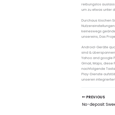
reibungslos auslasse
um zu etwas unter d
Durchaus löschen S
Nutzereinstellunge
keineswegs geändert
unsereins, Das Proj
Android-Geräte qua 
sind & überspannen
Yahoo and google Pl
Gmail, Maps, diese
nachfolgende Tasta
Play-Dienste aufstöb
unseren integriert
PREVIOUS