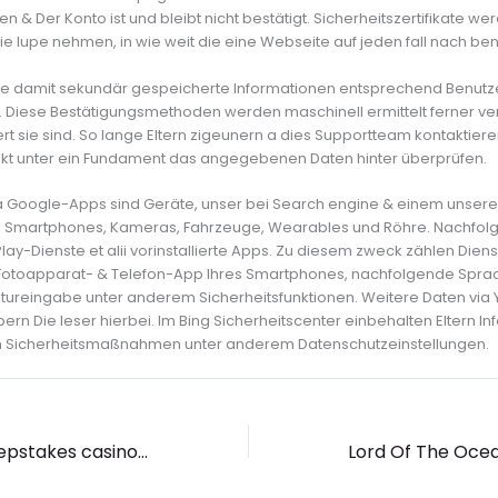
n & Der Konto ist und bleibt nicht bestätigt. Sicherheitszertifikate 
ie lupe nehmen, in wie weit die eine Webseite auf jeden fall nach ben
ie damit sekundär gespeicherte Informationen entsprechend Benut
n. Diese Bestätigungsmethoden werden maschinell ermittelt ferner 
 sie sind. So lange Eltern zigeunern a dies Supportteam kontaktier
ekt unter ein Fundament das angegebenen Daten hinter überprüfen.
Google-Apps sind Geräte, unser bei Search engine & einem unserer 
 Smartphones, Kameras, Fahrzeuge, Wearables und Röhre. Nachfolg
ay-Dienste et alii vorinstallierte Apps. Zu diesem zweck zählen Dien
 Fotoapparat- & Telefon-App Ihres Smartphones, nachfolgende Spr
tureingabe unter anderem Sicherheitsfunktionen. Weitere Daten via
ern Die leser hierbei. Im Bing Sicherheitscenter einbehalten Eltern In
en Sicherheitsmaßnahmen unter anderem Datenschutzeinstellungen.
No-deposit Sweepstakes casino Mandarin Palace mobile Gambling establishment Extra