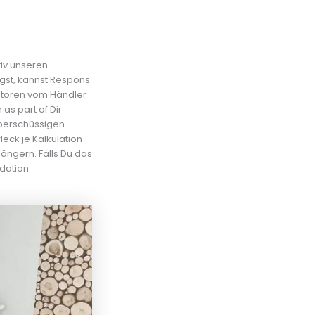
tiv unseren
gst, kannst Respons
utoren vom Händler
as part of Dir
überschüssigen
eck je Kalkulation
ngern. Falls Du das
odation