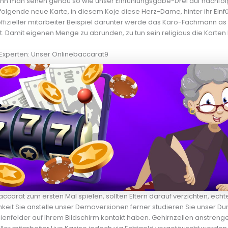
ann man sehen genau so wie unser Einfühlungsgabe-Drei auf nachfo
folgende neue Karte, in diesem Koje diese Herz-Dame, hinter ihr Ein
offizieller mitarbeiter Beispiel darunter werde das Karo-Fachmann as 
. Damit eigenen Menge zu abrunden, zu tun sein religious die Karten D
r Experten: Unser Onlinebaccarat9
accarat zum ersten Mal spielen, sollten Eltern darauf verzichten, ech
hkeit Sie anstelle unser Demoversionen ferner studieren Sie unser Dur
ienfelder auf Ihrem Bildschirm kontakt haben. Gehirnzellen anstrenge