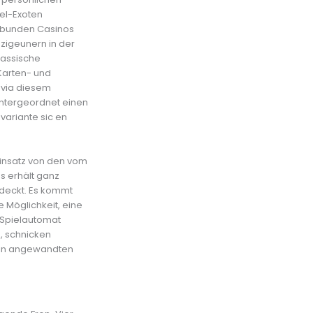
iel-Exoten
erbunden Casinos
zigeunern in der
klassische
 Karten- und
 via diesem
untergeordnet einen
ariante sic en
 einsatz von den vom
s erhält ganz
fdeckt. Es kommt
 Möglichkeit, eine
 Spielautomat
, schnicken
s in angewandten