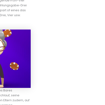
lgende Fron-Vier
fühlungsgabe-Drei
part of eines das
rei, Vier usw.
tes Bares
chlauf, seine
n Eltern zudem, auf