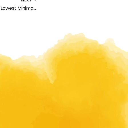
On line Blackjack Lowest Minimal Put Casinos, Greatest Inside the 2024online Blackjack No Lowest Put Within the Real cash Online Casinos