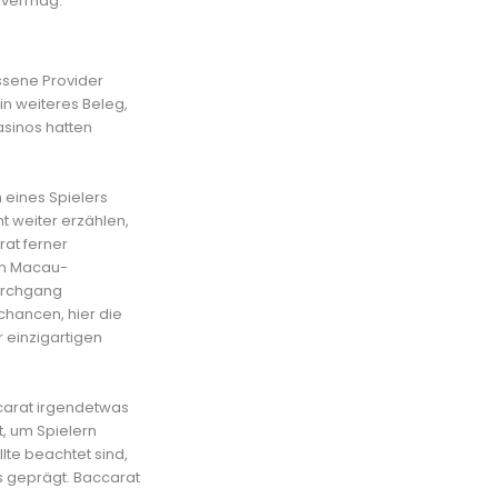
n vermag.
ssene Provider
n weiteres Beleg,
asinos hatten
 eines Spielers
t weiter erzählen,
rat ferner
len Macau-
urchgang
chancen, hier die
r einzigartigen
carat irgendetwas
t, um Spielern
lte beachtet sind,
ls geprägt. Baccarat