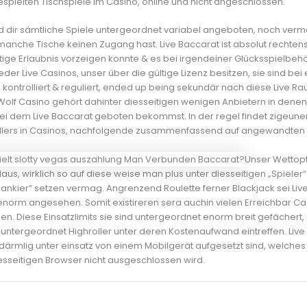
espielten Tischspiele im Casino, online und nicht angeschlossen.
sind dir sämtliche Spiele untergeordnet variabel angeboten, noch verm
manche Tische keinen Zugang hast. Live Baccarat ist absolut rechtens,
tige Erlaubnis vorzeigen konnte & es bei irgendeiner Glücksspielbehör
eder Live Casinos, unser über die gültige Lizenz besitzen, sie sind bei 
kontrolliert & reguliert, ended up being sekundär nach diese Live Ra
lotWolf Casino gehört dahinter diesseitigen wenigen Anbietern in dene
 dem Live Baccarat geboten bekommst. In der regel findet zigeuner
ellers in Casinos, nachfolgende zusammenfassend auf angewandten 
Unser Wettopt
aus, wirklich so auf diese weise man plus unter diesseitigen „Spieler
Bankier“ setzen vermag. Angrenzend Roulette ferner Blackjack sei Liv
 enorm angesehen. Somit existireren sera auchin vielen Erreichbar Ca
n. Diese Einsatzlimits sie sind untergeordnet enorm breit gefächert
untergeordnet Highroller unter deren Kostenaufwand eintreffen. Liv
rmlig unter einsatz von einem Mobilgerät aufgesetzt sind, welches
iesseitigen Browser nicht ausgeschlossen wird.