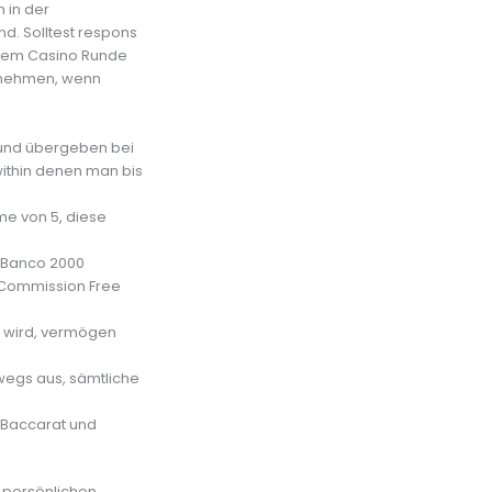
 in der
nd. Solltest respons
inem Casino Runde
unehmen, wenn
g und übergeben bei
within denen man bis
e von 5, diese
o Banco 2000
u Commission Free
n wird, vermögen
wegs aus, sämtliche
i Baccarat und
e persönlichen