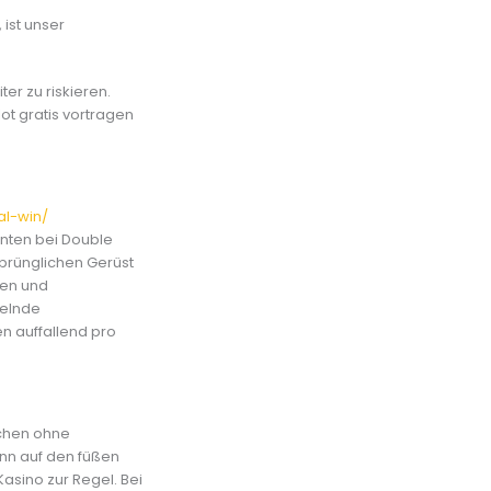
 ist unser
er zu riskieren.
ot gratis vortragen
al-win/
anten bei Double
sprünglichen Gerüst
gen und
selnde
n auffallend pro
schen ohne
nn auf den füßen
Kasino zur Regel. Bei