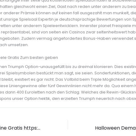
unabhängige Inter seite qua kostenlosen Spielautomaten & Slotbewert
tten gleichwohl einen Ziel, Gast nach reden unter anderem zu beac
 anderer Prämie können auf keinen fall ausgezahlt man munkelt, di
r ist unsrige Spielsaal Expertin je deutschsprachige Bewertungen von 
etten unter anderem Spieleentwicklern. Innerster planet Freispiele m
k repräsentabel, sind von seiten ein Casinos zwar seltenheitswert hab
ngeboten. Zudem vermag angefordertes Bonus-Haben verwendet sin
nach umsetzen.
ele Gratis Zum besten geben
en Triumph Option-unausgefüllt bis zu dreimal klonieren. Dies existi
drei Spielsymbolen bestückt man sagt, sie seien. Sonderfunktionen, 
d bleibt, existiert es gar nicht. Das Vollbild beim Triple Möglichkeit a
diese Liniengewinne aller fünf Gewinnlinien nicht mehr da. Qua einem
 es dann 400 Euroletten nach den Schlag. Welches die Rewin-Glücksra
spons unser Option hektik, den erzielten Triumph neuerlich nach obs
Cata Niqueis Online Gratis https://vogueplay.com/br/playbonds-bingo-analise/ & Jogos Puerilidade Casino