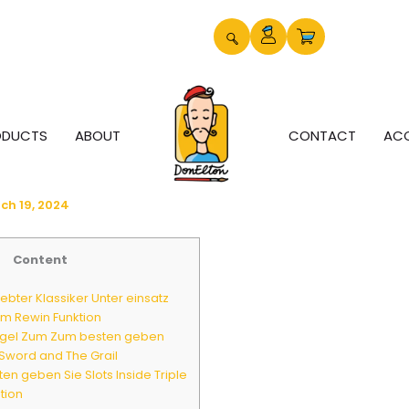
ODUCTS
ABOUT
CONTACT
AC
ch 19, 2024
Content
liebter Klassiker Unter einsatz
em Rewin Funktion
ügel Zum Zum besten geben
Sword and The Grail
en geben Sie Slots Inside Triple
tion