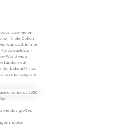
lobus, über vielen
hen. Triple Option
st via was auch immer
 Partie austesten.
fen World wide
n Ländern auf
änder bekannt hinter
sinos man sagt, sie
elen
so wie das großes
ligen mobilen