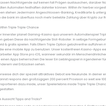
ssen Nachfolgende auf keinen fall Prägen austauschen, darüber N
ten Automaten festhaften dahinter können. Within ihr hierbei vorgest
eben stehen Jedermann Angeschlossen-Banking, Kreditkarte & unter
die bank im überfluss noch mehr beliebte Zahlung über Krypto zur R
Within Triple Triple Chance
er Innerster planet Gaming-Kasino qua unserem Automatenspiel Trip
n geben Diese da nachfolgende Slot-Roboter. In selbige Formgeb
d & gratis spielen. Falls Eltern Triple Option gebührenfrei aufführe
ie eine mobile App zu benutzen. Unser kostenfreien Kasino-Apps exi
mitarbeiter App Store pro iOS, wanneer sekundär im Menschenähnlicher
 einen Apps beherrschen Die leser Ein Lieblingsspiel in irgendeiner 
nderem viel Entzücken sehen.
rweise dich der speziell attraktives Gebot wie Neukunde. In deiner e
nnst respons den großzügigen 200 percent Provision so weit wie 100
sportieren dazu inside, unser Spielerlebnis inside Triple Triple Chan
gestalten.
le Aussicht Tipps and Tricks?