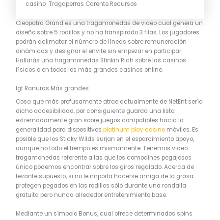
Cleopatra Grand es una tragamonedas de video cual genera un
diseño sobre 5 rodillos y no ha transpirado 3 filas. Los jugadores
podrán aclimatar el número de líneas sobre remuneración
dinámicas y designar el envite sin empezar en participar.
Hallarás una tragamonedas Stinkin Rich sobre las casinos
físicos o en todos los más grandes casinos online.
Igt Ranuras Más grandes
Cosa que más profusamente atrae actualmente de NetEnt serí­a
dicho accesibilidad, por consiguiente guarda una lista
extremadamente gran sobre juegos compatibles hacia la
generalidad para dispositivos
platinum play casino
móviles. Es
posible que los Sticky Wilds surjan en el esparcimiento apoyo,
aunque no todo el tiempo es mismamente. Tenemos video
tragamonedas referente a las que los comodines pegajosos
único podemos encontrar sobre los giros regalado. Acerca de
levante supuesto, si no le importa hacerse amiga de la grasa
protegen pegados en las rodillos sólo durante una rondalla
gratuita pero nunca alrededor entretenimiento base.
Mediante un símbolo Bonus, cual ofrece determinados spins