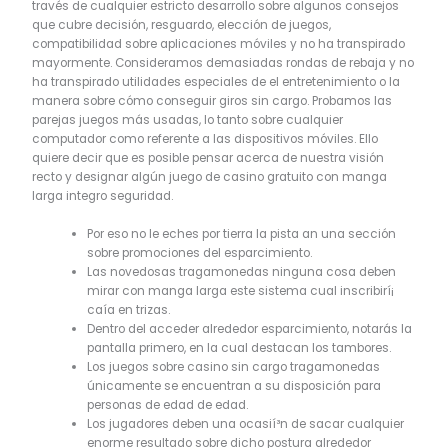
través de cualquier estricto desarrollo sobre algunos consejos
que cubre decisión, resguardo, elección de juegos,
compatibilidad sobre aplicaciones móviles y no ha transpirado
mayormente.
Consideramos demasiadas rondas de rebaja y no
ha transpirado utilidades especiales de el entretenimiento o la
manera sobre cómo conseguir giros sin cargo. Probamos las
parejas juegos más usadas, lo tanto sobre cualquier
computador como referente a las dispositivos móviles. Ello
quiere decir que es posible pensar acerca de nuestra visión
recto y designar algún juego de casino gratuito con manga
larga integro seguridad.
Por eso no le eches por tierra la pista an una sección
sobre promociones del esparcimiento.
Las novedosas tragamonedas ninguna cosa deben
mirar con manga larga este sistema cual inscribirí¡
caía en trizas.
Dentro del acceder alrededor esparcimiento, notarás la
pantalla primero, en la cual destacan los tambores.
Los juegos sobre casino sin cargo tragamonedas
únicamente se encuentran a su disposición para
personas de edad de edad.
Los jugadores deben una ocasií³n de sacar cualquier
enorme resultado sobre dicho postura alrededor