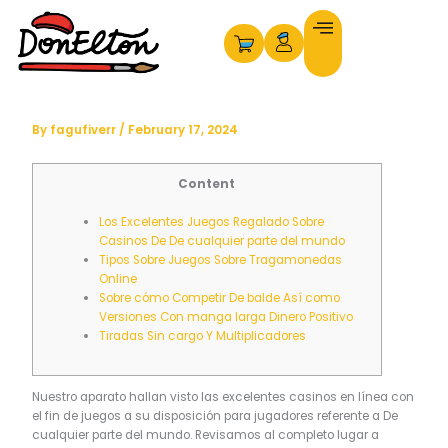
Skip
to
content
By
fagufiverr
/
February 17, 2024
Content
Los Excelentes Juegos Regalado Sobre
Casinos De De cualquier parte del mundo
Tipos Sobre Juegos Sobre Tragamonedas
Online
Sobre cómo Competir De balde Así­ como
Versiones Con manga larga Dinero Positivo
Tiradas Sin cargo Y Multiplicadores
Nuestro aparato hallan visto las excelentes casinos en línea con
el fin de juegos a su disposición para jugadores referente a De
cualquier parte del mundo. Revisamos al completo lugar a