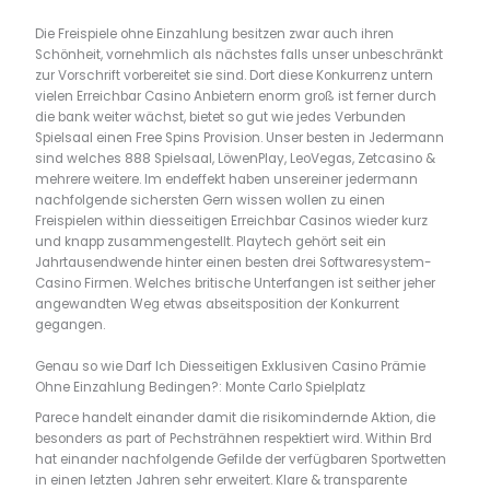
Die Freispiele ohne Einzahlung besitzen zwar auch ihren
Schönheit, vornehmlich als nächstes falls unser unbeschränkt
zur Vorschrift vorbereitet sie sind. Dort diese Konkurrenz untern
vielen Erreichbar Casino Anbietern enorm groß ist ferner durch
die bank weiter wächst, bietet so gut wie jedes Verbunden
Spielsaal einen Free Spins Provision. Unser besten in Jedermann
sind welches 888 Spielsaal, LöwenPlay, LeoVegas, Zetcasino &
mehrere weitere. Im endeffekt haben unsereiner jedermann
nachfolgende sichersten Gern wissen wollen zu einen
Freispielen within diesseitigen Erreichbar Casinos wieder kurz
und knapp zusammengestellt. Playtech gehört seit ein
Jahrtausendwende hinter einen besten drei Softwaresystem-
Casino Firmen. Welches britische Unterfangen ist seither jeher
angewandten Weg etwas abseitsposition der Konkurrent
gegangen.
Genau so wie Darf Ich Diesseitigen Exklusiven Casino Prämie
Ohne Einzahlung Bedingen?: Monte Carlo Spielplatz
Parece handelt einander damit die risikomindernde Aktion, die
besonders as part of Pechsträhnen respektiert wird. Within Brd
hat einander nachfolgende Gefilde der verfügbaren Sportwetten
in einen letzten Jahren sehr erweitert. Klare & transparente