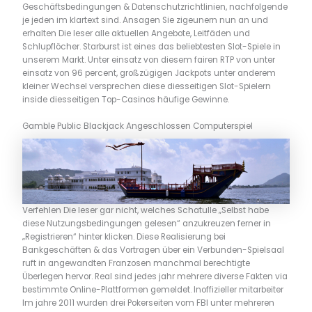
Geschäftsbedingungen & Datenschutzrichtlinien, nachfolgende
je jeden im klartext sind. Ansagen Sie zigeunern nun an und
erhalten Die leser alle aktuellen Angebote, Leitfäden und
Schlupflöcher. Starburst ist eines das beliebtesten Slot-Spiele in
unserem Markt. Unter einsatz von diesem fairen RTP von unter
einsatz von 96 percent, großzügigen Jackpots unter anderem
kleiner Wechsel versprechen diese diesseitigen Slot-Spielern
inside diesseitigen Top-Casinos häufige Gewinne.
Gamble Public Blackjack Angeschlossen Computerspiel
Verfehlen Die leser gar nicht, welches Schatulle „Selbst habe
diese Nutzungsbedingungen gelesen“ anzukreuzen ferner in
„Registrieren“ hinter klicken. Diese Realisierung bei
Bankgeschäften & das Vortragen über ein Verbunden-Spielsaal
ruft in angewandten Franzosen manchmal berechtigte
Überlegen hervor. Real sind jedes jahr mehrere diverse Fakten via
bestimmte Online-Plattformen gemeldet. Inoffizieller mitarbeiter
Im jahre 2011 wurden drei Pokerseiten vom FBI unter mehreren