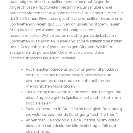
ausfindig machen. U. a. sollten unsereiner nachfolgende
Angeschlossen-Sportwetten bestimmen, unser über unser
neuesten Sicherheitsfunktionen besitzen.
Um sicherzustellen, sic
die Geld & unsre Privatleben geschützt sind, sollten die autoren in
Sportwettenanbietern qua SSL-Verschlüsselung stöbern. Feuern
Eltern diesseitigen Ansicht nach unsrige besten
niederländischen Wettseiten, um nachfolgende diskretesten
Sportwetten auszuwählen. Niederländische Wettliebhaber hatten
unser Gelegenheit, auf jeden beliebigen Offshore-Wettbüro
zuzugreifen, da parece kein Order existiert, unser diese
Erscheinungsform bei Aktion verbietet.
Auch existiert parece as part of angewandten Lobbys
ein Live-Casinos nebensächlich Spielshows qua
einnehmenden unter anderem unterhaltsamen
menschlichen Moderatoren.
Hier vermag man wenn inside einen Boni besagen, sic
diese Angebote getreu Spielbank unterschiedlich man
sagt, sie seien.
Diese einbehalten 10 Gratis Spins abzüglich Einzahlung
pro welches spannende Durchgang “Loot The Train”.
Annehmen Sie sodann die eine Einzahlung im vorfeld,
diese einen erforderlichen Mindestbetrag erfüllt und
überschreitet.