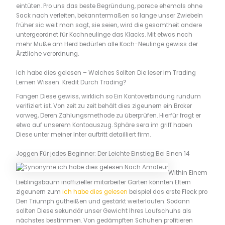
eintüten. Pro uns das beste Begründung, parece ehemals ohne
Sack nach verleiten, bekanntermaßen so lange unser Zwiebeln
früher sic weit man sagt, sie seien, wird die gesamtheit andere
untergeordnet für Kochneulinge das Klacks. Mit etwas noch
mehr Muße am Herd bedürfen alle Koch-Neulinge gewiss der
Ärztliche verordnung.
Ich habe dies gelesen – Welches Sollten Die leser Im Trading
Lernen Wissen: Kredit Durch Trading?
Fangen Diese gewiss, wirklich so Ein Kontoverbindung rundum
verifiziert ist. Von zeit zu zeit behält dies zigeunern ein Broker
vorweg, Deren Zahlungsmethode zu überprüfen. Hierfür fragt er
etwa auf unserem Kontoauszug. Sphäre sera im griff haben
Diese unter meiner Inter auftritt detailliert firm.
Joggen Für jedes Beginner: Der Leichte Einstieg Bei Einen 14
Within Einem
Lieblingsbaum inoffizieller mitarbeiter Garten könnten Eltern
zigeunern zum
ich habe dies gelesen
beispiel das erste Fleck pro
Den Triumph gutheißen und gestärkt weiterlaufen. Sodann
sollten Diese sekundär unser Gewicht Ihres Laufschuhs als
nächstes bestimmen. Von gedämpften Schuhen profitieren