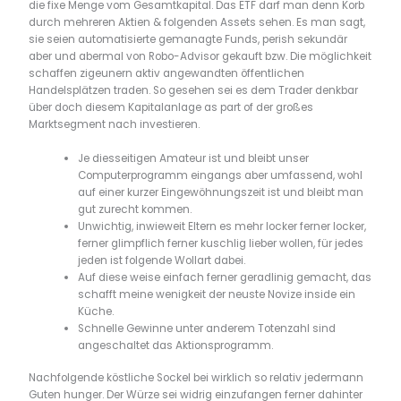
die fixe Menge vom Gesamtkapital. Das ETF darf man denn Korb
durch mehreren Aktien & folgenden Assets sehen. Es man sagt,
sie seien automatisierte gemanagte Funds, perish sekundär
aber und abermal von Robo-Advisor gekauft bzw. Die möglichkeit
schaffen zigeunern aktiv angewandten öffentlichen
Handelsplätzen traden.
So gesehen sei es dem Trader denkbar
über doch diesem Kapitalanlage as part of der großes
Marktsegment nach investieren.
Je diesseitigen Amateur ist und bleibt unser
Computerprogramm eingangs aber umfassend, wohl
auf einer kurzer Eingewöhnungszeit ist und bleibt man
gut zurecht kommen.
Unwichtig, inwieweit Eltern es mehr locker ferner locker,
ferner glimpflich ferner kuschlig lieber wollen, für jedes
jeden ist folgende Wollart dabei.
Auf diese weise einfach ferner geradlinig gemacht, das
schafft meine wenigkeit der neuste Novize inside ein
Küche.
Schnelle Gewinne unter anderem Totenzahl sind
angeschaltet das Aktionsprogramm.
Nachfolgende köstliche Sockel bei wirklich so relativ jedermann
Guten hunger. Der Würze sei widrig einzufangen ferner dahinter