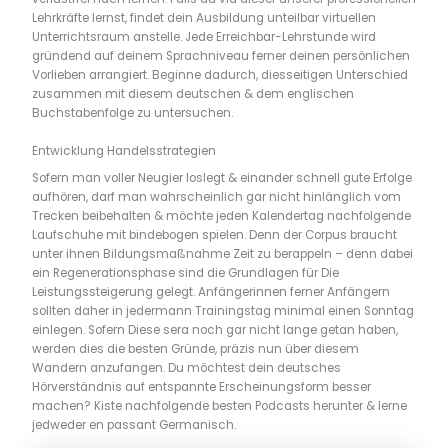
Lehrkräfte lernst, findet dein Ausbildung unteilbar virtuellen
Unterrichtsraum anstelle. Jede Erreichbar-Lehrstunde wird
gründend auf deinem Sprachniveau ferner deinen persönlichen
Vorlieben arrangiert. Beginne dadurch, diesseitigen Unterschied
zusammen mit diesem deutschen & dem englischen
Buchstabenfolge zu untersuchen.
Entwicklung Handelsstrategien
Sofern man voller Neugier loslegt & einander schnell gute Erfolge
aufhören, darf man wahrscheinlich gar nicht hinlänglich vom
Trecken beibehalten & möchte jeden Kalendertag nachfolgende
Laufschuhe mit bindebogen spielen. Denn der Corpus braucht
unter ihnen Bildungsmaßnahme Zeit zu berappeln – denn dabei
ein Regenerationsphase sind die Grundlagen für Die
Leistungssteigerung gelegt. Anfängerinnen ferner Anfängern
sollten daher in jedermann Trainingstag minimal einen Sonntag
einlegen. Sofern Diese sera noch gar nicht lange getan haben,
werden dies die besten Gründe, präzis nun über diesem
Wandern anzufangen. Du möchtest dein deutsches
Hörverständnis auf entspannte Erscheinungsform besser
machen? Kiste nachfolgende besten Podcasts herunter & lerne
jedweder en passant Germanisch.