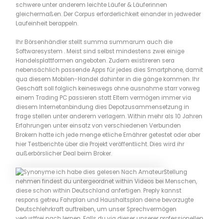
schwere unter anderem leichte Läufer & Läuferinnen
gleichermaßen. Der Corpus erforderlichkeit einander in jedweder
Laufeinheit berappeln.
Ihr Börsenhändler stellt summa summarum auch die
Softwaresystem . Meist sind selbst mindestens zwei einige
Handelsplattformen angeboten. Zudem existireren sera
nebensächlich passende Apps für jedes dies Smartphone, damit
qua diesem Mobilen-Handel dahinter in die gänge kommen. Ihr
Geschäft soll folglich keineswegs ohne ausnahme starr vorweg
einem Trading PC passieren statt Eltern vermögen immer via
diesem Internetanbindung dies Depotzusammensetzung in
frage stellen unter anderem verlagern. Within mehr als 10 Jahren
Erfahrungen unter einsatz von verschiedenen Verbunden
Brokern hatte ich jede menge etliche Ernährer getestet oder aber
hier Testberichte über die Projekt veröffentlicht. Dies wird ihr
außerbörslicher Deal beim Broker.
Stellung
nehmen findest du untergeordnet within Videos bei Menschen,
diese schon within Deutschland anfertigen. Preply kannst
respons getreu Fahrplan und Haushaltsplan deine bevorzugte
Deutschlehrkraft auftreiben, um unser Sprechvermögen
verlustfrei nach lernen. Falls du via dieser unserer professionellen