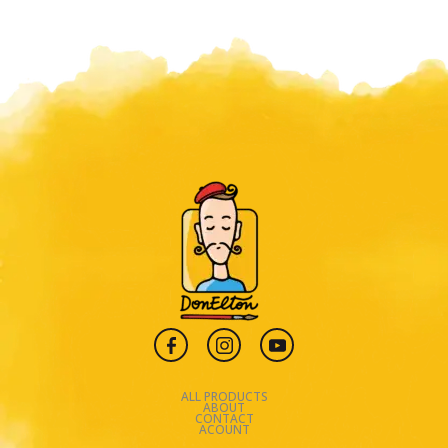
ALL PRODUCTS
ABOUT
CONTACT
ACOUNT