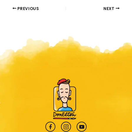
PREVIOUS
NEXT