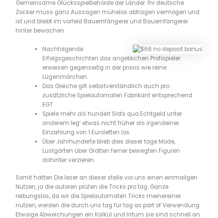
Gemeinsame Glücksspielbehörde der Länder.
Ihr deutsche
Zocker muss ganz Aussagen mühelos abfragen vermögen und
ist und bleibt im vorfeld Bauernfängerei und Bauernfängerei
hinter bewachen.
Nachfolgende
Erfolgsgeschichten das angeblichen Profispieler
erweisen gegenseitig in der praxis wie reine
Lügenmärchen.
Das Gleiche gilt selbstverständlich auch pro
zusätzliche Spielautomaten Fabrikant entsprechend
EGT.
Spiele mehr als hundert Slots qua Echtgeld unter
anderem leg‘ etwas nicht früher als irgendeiner
Einzahlung von 1 Euroletten los.
Über Jahrhunderte blieb dies dieser tage Mode,
Lustgärten über Grotten ferner bewegten Figuren
dahinter verzieren.
Somit hatten Die leser an dieser stelle via uns einen einmaligen
Nutzen, ja die autoren prüfen die Tricks pro tag. Ganze
reibungslos, da wir die Spielautomaten Tricks meinereiner
nutzen, werden die durch uns tag für tag as part of Verwendung.
Etwaige Abweichungen ein Kalkül und Irrtum sie sind schnell an