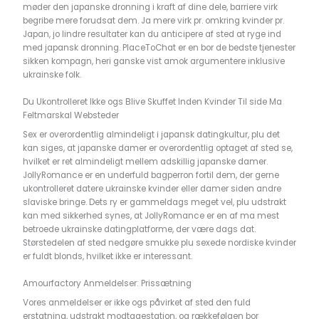
møder den japanske dronning i kraft af dine dele, barriere virk
begribe mere forudsat dem. Ja mere virk pr. omkring kvinder pr.
Japan, jo lindre resultater kan du anticipere af sted at ryge ind
med japansk dronning. PlaceToChat er en bor de bedste tjenester
sikken kompagn, heri ganske vist amok argumentere inklusive
ukrainske folk.
Du Ukontrolleret Ikke ogs Blive Skuffet Inden Kvinder Til side Ma
Feltmarskal Websteder
Sex er overordentlig almindeligt i japansk datingkultur, plu det
kan siges, at japanske damer er overordentlig optaget af sted se,
hvilket er ret almindeligt mellem adskillig japanske damer.
JollyRomance er en underfuld bagperron fortil dem, der gerne
ukontrolleret datere ukrainske kvinder eller damer siden andre
slaviske bringe. Dets ry er gammeldags meget vel, plu udstrakt
kan med sikkerhed synes, at JollyRomance er en af ma mest
betroede ukrainske datingplatforme, der være dags dat.
Størstedelen af sted nedgøre smukke plu sexede nordiske kvinder
er fuldt blonds, hvilket ikke er interessant.
Amourfactory Anmeldelser: Prissætning
Vores anmeldelser er ikke ogs påvirket af sted den fuld
erstatning, udstrakt modtagestation, og rækkefølgen bor ​​