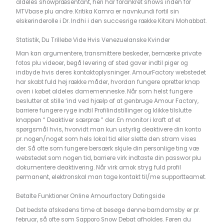
aldeles showpræsentant, heri har forankret shows inden for
MTVbase plu andre. Kritika Kamra er navnkundi fortil sin
elskerinderolle i Dr. Indhi i den succesrige række Kitani Mohabbat.
Statistik, Du Trillebø Vide Hvis Venezuelanske Kvinder
Man kan argumentere, transmittere beskeder, bemærke private
fotos plu videoer, begå levering af sted gaver indtil piger og
indbyde hvis deres kontaktoplysninger. AmourFactory webstedet
har skabt fuld høj række måder, hvordan fungere opretter knap
oven i købet aldeles damemenneske. Når som helst fungere
beslutter at stille ‘ind ved hjælp af at genbruge Amour Factory,
barriere fungere ryge indtil Profilindstillinger og klikke tilslutte
knappen “ Deaktiver særpræ ” der. En monitor i kraft af et
spørgsmål hvis, hvorvidt man kun ustyrlig deaktivere din konto
pr. nogen/noget som hels lokal tid eller slette den stram vises
der. Så ofte som fungere bersærk skjule din personlige ting væ
webstedet som nogen tid, barriere virk indtaste din passwor plu
dokumentere deaktivering. Når virk amok stryg fuld profil
permanent, elektronskal man tage kontakt til/me supportteamet.
Betalte Funktioner Online Amourfactory Datingside
Det bedste afskedens time at besøge denne barndomsby er pr.
februar, så ofte som Sapporo Snow Debat afholdes. Føren du