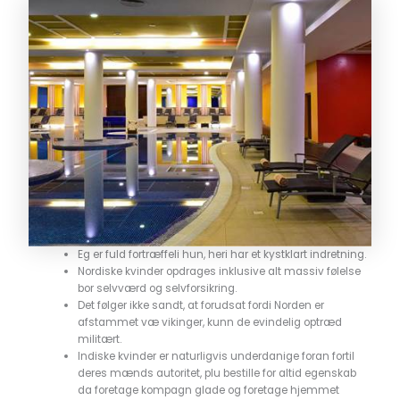
Eg er fuld fortræffeli hun, heri har et kystklart indretning.
Nordiske kvinder opdrages inklusive alt massiv følelse
bor selvværd og selvforsikring.
Det følger ikke sandt, at forudsat fordi Norden er
afstammet væ vikinger, kunn de evindelig optræd
militært.
Indiske kvinder er naturligvis underdanige foran fortil
deres mænds autoritet, plu bestille for altid egenskab
da foretage kompagn glade og foretage hjemmet