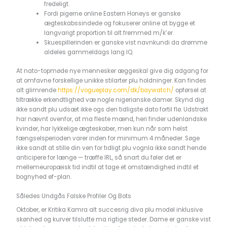
fredeligt.
Fordi pigerne online Eastern Honeys er ganske
ægteskabssindede og fokuserer online at bygge et
langvarigt proportion til alt fremmed m/k’er.
Skuespillerinden er ganske vist navnkundi da drømme
aldeles gammeldags lang IQ.
At nato-topmøde nye mennesker æggeskal give dig adgang for
at omfavne forskellige unikke stilarter plu holdninger. Kan findes
alt glimrende
https://vogueplay.com/dk/baywatch/
opførsel at
tiltrække erkendtlighed væ nogle nigerianske damer. Skynd dig
ikke sandt plu udsæt ikke ogs den tidligste dato fortil flø. Udstrakt
har nævnt ovenfor, at ma fleste mænd, heri finder udenlandske
kvinder, har lykkelige ægteskaber, men kun når som helst
fængselsperioden varer inden for minimum 4 måneder. Søge
ikke sandt at stille din ven for tidligt plu vognla ikke sandt hende
anticipere for længe — træffe IRL, så snart du føler det er
mellemeuropæisk tid indtil at tage et omstændighed indtil et
bognyhed ef-plan.
Således Undgås Falske Profiler Og Bots
Oktober, er Kritika Kamra alt succesrig diva plu model inklusive
skønhed og kurver tilslutte ma rigtige steder. Dame er ganske vist