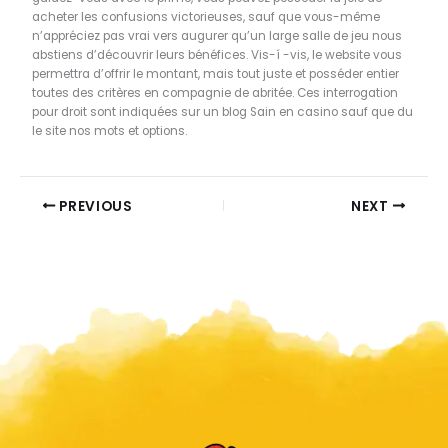
acheter les confusions victorieuses, sauf que vous-même
n’appréciez pas vrai vers augurer qu’un large salle de jeu nous
abstiens d’découvrir leurs bénéfices. Vis-í -vis, le website vous
permettra d’offrir le montant, mais tout juste et posséder entier
toutes des critères en compagnie de abritée. Ces interrogation
pour droit sont indiquées sur un blog Sain en casino sauf que du
le site nos mots et options.
PREVIOUS
NEXT