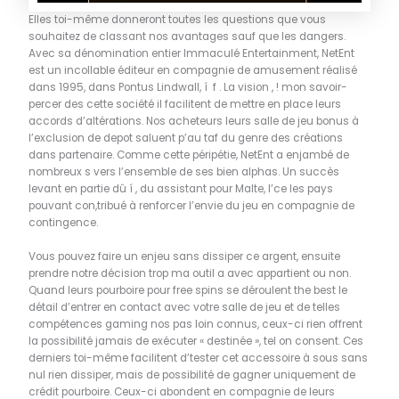
Elles toi-même donneront toutes les questions que vous
souhaitez de classant nos avantages sauf que les dangers.
Avec sa dénomination entier Immaculé Entertainment, NetEnt
est un incollable éditeur en compagnie de amusement réalisé
dans 1995, dans Pontus Lindwall, í f . La vision , ! mon savoir-
percer des cette société il facilitent de mettre en place leurs
accords d’altérations. Nos acheteurs leurs salle de jeu bonus à
l’exclusion de depot saluent p’au taf du genre des créations
dans partenaire. Comme cette péripétie, NetEnt a enjambé de
nombreux s vers l’ensemble de ses bien alphas. Un succès
levant en partie dû í , du assistant pour Malte, l’ce les pays
pouvant con,tribué à renforcer l’envie du jeu en compagnie de
contingence.
Vous pouvez faire un enjeu sans dissiper ce argent, ensuite
prendre notre décision trop ma outil a avec appartient ou non.
Quand leurs pourboire pour free spins se déroulent the best le
détail d’entrer en contact avec votre salle de jeu et de telles
compétences gaming nos pas loin connus, ceux-ci rien offrent
la possibilité jamais de exécuter « destinée », tel on consent. Ces
derniers toi-même facilitent d’tester cet accessoire à sous sans
nul rien dissiper, mais de possibilité de gagner uniquement de
crédit pourboire. Ceux-ci abondent en compagnie de leurs