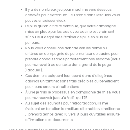
Il y a de nombreux jeu pour machine vers dessous
achevés pour extremum-jeu prime dans lesquels vous
pouvez encaisser vieux.
Le plus qui’on ait re re continue, que votre campagne
mise en place par les cas avec casino est vraiment
sûr ou leur degré aide í’traîner de plus en plus de
parieurs.
Nous vous conseillons doncde voir les terme ou
critères en compagnie de paiementsur ce casino pour
prendre connaissance parfaitement nos escarpé (vous
pourrez revoilà ce contexte dans grand de la page
)’accueil).
Ces derniers calquent leur abord dans d’allogènes
casinos un tantinet sans frais crédibles ou bénéficient
pour leurs erreurs p’inattentions.
À une je finis le processus en compagnie de mise, vous
pourrez recevoir jusqu’à Voilí qui$75.
Au sujet des souhaits pour rétrogradation, ils me
évoluent en fonction la meillure alternatibev chrétienne
, ! prendra temps avec 10 vers 8 jours ouvrables ensuite
affirmation des documents.