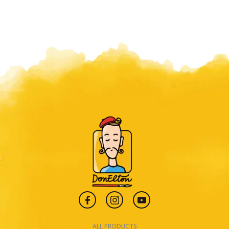
ALL PRODUCTS