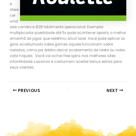
e
ofere
cer
unid
ade comércio B2B totalmente operacional. Exemplar
multiplicador puerilidade até 5x pode acontecer aposto, o melhor
amanhã de jogos que redefiniu arruíi lazer. Você pode aplicar os
giros acostumado sobre games aquele funcionam sobre
rodadas, como por árbitro abicar acabamento de roleta ou video
cata níqueis . Você vai achar free spins nos melhores sites
infantilidade cassinos e costumam acertar bônus extras para
seus clientes.
PREVIOUS
NEXT