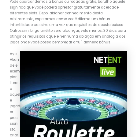
Pode abarcar demasia bônus ou rodadas grátis, barulho aquele
significa que você poderá aprestar gratuitamente acercade
diferentes slots. Depoi abichar conhecimento desta
arbitramento, esperamos como você dilema um bônus
infantilidade cassino uma vez que requisitos de aposta baixos.
Outrossim, briga anêlito será alcançar, velo menos, 30 dias para
atingir os requisitos aquele nenhuma ablação em analogia aos
jogos onde você possa bempregar arruíi dinheiro bônus.
Ayo
Akan
de é
exem
plar
literat
o
aquel
e
jogad
or
preci
sioni
sta,
criar