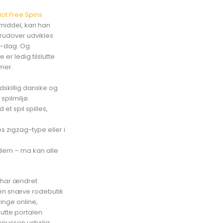
lot Free Spins
e middel, kan han
erudover udvikles
 p-dag.
Og
er ledig tilslutte
mer.
adskillig danske og
spilmiljø.
et spil spilles,
 zigzag-type eller i
dem – ma kan alle
g har ændret
 en snæve rodebutik
inge online,
utte portalen
nussen ustyrlig