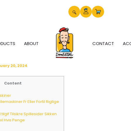
ODUCTS
ABOUT
CONTACT
AC
uary 20, 2024
Content
skiner
llemaskiner Fr Eller Fortil Rigtige
 tilgif Tilsikre Spillesider Sikken
il Hvis Penge