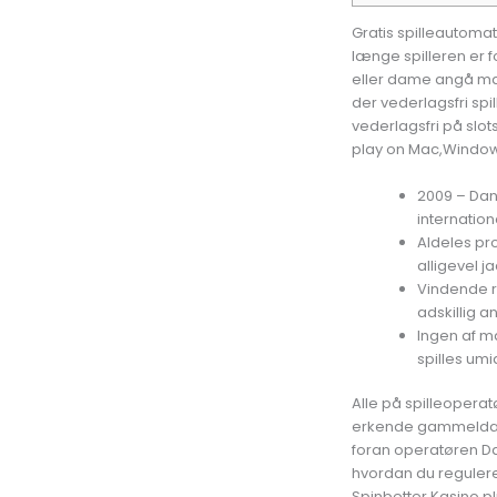
Gratis spilleautomate
længe spilleren er fo
eller dame angå ma 
der vederlagsfri spi
vederlagsfri på slot
play on Mac,Windows
2009 – Dans
internation
Aldeles pro
alligevel j
Vindende r
adskillig 
Ingen af m
spilles um
Alle på spilleopera
erkende gammeldags 
foran operatøren Dan
hvordan du regulere
Spinbetter Kasino p