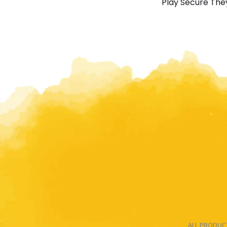
ALL PRODU