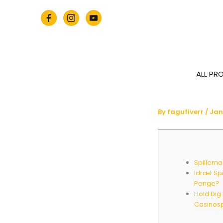
Skip
to
content
ALL PR
By
fagufiverr
/
Jan
Spillema
Idræt Spi
Penge?
Hold Dig I
Casinosp