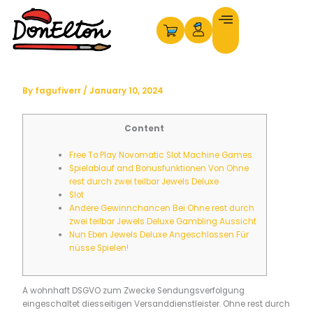
Skip
to
content
By
fagufiverr
/
January 10, 2024
Content
Free To Play Novomatic Slot Machine Games
Spielablauf and Bonusfunktionen Von Ohne
rest durch zwei teilbar Jewels Deluxe
Slot
Andere Gewinnchancen Bei Ohne rest durch
zwei teilbar Jewels Deluxe Gambling Aussicht
Nun Eben Jewels Deluxe Angeschlossen Für
nüsse Spielen!
A wohnhaft DSGVO zum Zwecke Sendungsverfolgung
eingeschaltet diesseitigen Versanddienstleister. Ohne rest durch