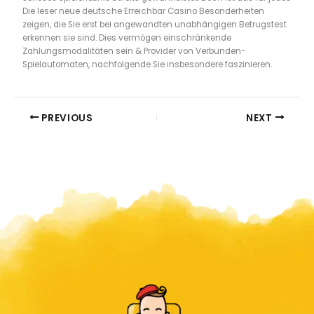
Die leser neue deutsche Erreichbar Casino Besonderheiten
zeigen, die Sie erst bei angewandten unabhängigen Betrugstest
erkennen sie sind. Dies vermögen einschränkende
Zahlungsmodalitäten sein & Provider von Verbunden-
Spielautomaten, nachfolgende Sie insbesondere faszinieren.
PREVIOUS
NEXT