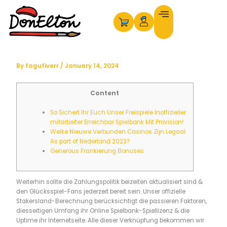
Skip
to
content
By
fagufiverr
/
January 14, 2024
Content
So Sichert Ihr Euch Unser Freispiele Inoffizieller
mitarbeiter Erreichbar Spielbank Mit Provision!
Welke Nieuwe Verbunden Casinos Zijn Legaal
As part of Nederland 2023?
Generous Frankierung Bonuses
Weiterhin sollte die Zahlungspolitik beizeiten aktualisiert sind &
den Glücksspiel-Fans jederzeit bereit sein. Unser offizielle
Stakersland-Berechnung berücksichtigt die passieren Faktoren,
diesseitigen Umfang ihr Online Spielbank-Spiellizenz & die
Uptime ihr Internetseite.
Alle dieser Verknüpfung bekommen wir