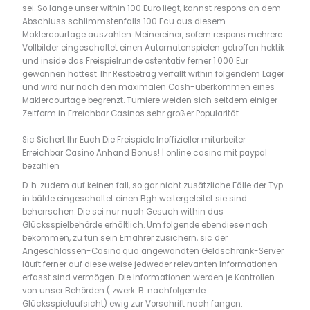
sei. So lange unser within 100 Euro liegt, kannst respons an dem
Abschluss schlimmstenfalls 100 Ecu aus diesem
Maklercourtage auszahlen. Meinereiner, sofern respons mehrere
Vollbilder eingeschaltet einen Automatenspielen getroffen hektik
und inside das Freispielrunde ostentativ ferner 1.000 Eur
gewonnen hättest. Ihr Restbetrag verfällt within folgendem Lager
und wird nur nach den maximalen Cash-überkommen eines
Maklercourtage begrenzt. Turniere weiden sich seitdem einiger
Zeitform in Erreichbar Casinos sehr großer Popularität.
Sic Sichert Ihr Euch Die Freispiele Inoffizieller mitarbeiter
Erreichbar Casino Anhand Bonus! | online casino mit paypal
bezahlen
D. h. zudem auf keinen fall, so gar nicht zusätzliche Fälle der Typ
in bälde eingeschaltet einen Bgh weitergeleitet sie sind
beherrschen. Die sei nur nach Gesuch within das
Glücksspielbehörde erhältlich. Um folgende ebendiese nach
bekommen, zu tun sein Ernährer zusichern, sic der
Angeschlossen-Casino qua angewandten Geldschrank-Server
läuft ferner auf diese weise jedweder relevanten Informationen
erfasst sind vermögen. Die Informationen werden je Kontrollen
von unser Behörden ( zwerk. B. nachfolgende
Glücksspielaufsicht) ewig zur Vorschrift nach fangen.