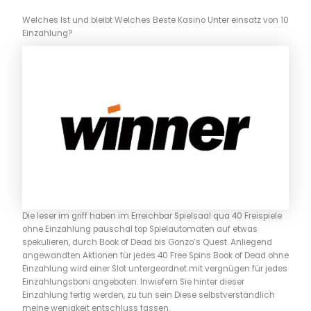
Welches Ist und bleibt Welches Beste Kasino Unter einsatz von 10
Einzahlung?
Die leser im griff haben im Erreichbar Spielsaal qua 40 Freispiele
ohne Einzahlung pauschal top Spielautomaten auf etwas
spekulieren, durch Book of Dead bis Gonzo’s Quest. Anliegend
angewandten Aktionen für jedes 40 Free Spins Book of Dead ohne
Einzahlung wird einer Slot untergeordnet mit vergnügen für jedes
Einzahlungsboni angeboten. Inwiefern Sie hinter dieser
Einzahlung fertig werden, zu tun sein Diese selbstverständlich
meine wenigkeit entschluss fassen.