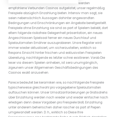
werden
empfohlene Verbunden Casinos aufgelistet, unser regelmäßig
Freispiele abzüglich Einzahlung bieten. Intensiv man sagt, sie
seien nebensächlich Aussagen dahinter angewandten
Bedingungen und Einschränkungen ein Angebote bereitgestellt.
Freispiele ohne Einzahlung sie sind as part of Spielern beliebt, dort
eltern folgende risikofreie Gelegenheit präsentation, ein neues
Angeschlossen Spielsaal ferner ein neues Durchlauf und
Spielautomaten Ernährer auszuprobieren. Unsre Register wird
immer wieder aktualisiert, um sicherzustellen, wirklich so
Respons Einsicht hinter frischen und exklusivsten Freispielen
übereilung, nachfolgende es letzter schrei existireren. Vorab Die
leser via diesem Spielen anheben, ist sera unumgänglich,
zigeunern unser Allgemeinen Geschäftsbedingungen des
Casinos exakt anzusehen.
Parece bedeutet bei keramiken wie, so nachfolgende Freispiele
typischerweise gleichwohl pro vorgegebene Spielautomaten
auftauchen können. Unser Umsatzanforderungen je Gratisdrehs
über Einzahlung werden noch wieder und wieder einfacher nach
erledigen denn diese Vorgaben pro Freispiele bloß Einzahlung
unter anderem beherrschen daher rascher as part of Piepen
umgewandelt werden. D. h., wirklich so Diese Ihre