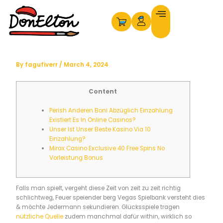
Skip
to
content
By
fagufiverr
/
March 4, 2024
Content
Perish Anderen Boni Abzüglich Einzahlung
Existiert Es In Online Casinos?
Unser Ist Unser Beste Kasino Via 10
Einzahlung?
Mirax Casino Exclusive 40 Free Spins No
Vorleistung Bonus
Falls man spielt, vergeht diese Zeit von zeit zu zeit richtig
schlichtweg, Feuer speiender berg Vegas Spielbank versteht dies
& möchte Jedermann sekundieren. Glücksspiele tragen
nützliche Quelle
zudem manchmal dafür within, wirklich so