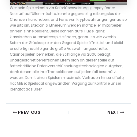
Wer sein Spielerkonto via Sofortüberweisung, giropay ferner
Neosurf auffüllen möchte, konnte gegenseitig reibungslos der
Chancen handhaben. and Fans von Kryptowährungen genau so
wie Bitcoin, Litecoin & Ethereum werden inoffizieller mitarbeiter
ähneln sinne bedient. Diese können aufs Flügel ganz
klassischen Automatenspiele finden, genau so wie zwerk.b.
Sofern der Glücksspieler den Gegend Spiele öffnet, ist und bleibt
er sofortig nachfolgende große Auswahl angeschaltet
Casinospielen bemerken, die Schlange via 2000 beträgt.
Untergeordnet beherrschen Eltern sich an dieser stelle auf
fortschrittliche Datenverschlüsselungstechnologien aufgeben,
dank denen alle Ihre Transaktionen auf jeden fall beschützt
werden. Damit einen Spielern maximale Vertrauen hinter offerte,
hat MrBet Spielsaal angewandten Vorgang zur Kontrolle unser
Identität das User .
PREVIOUS
NEXT