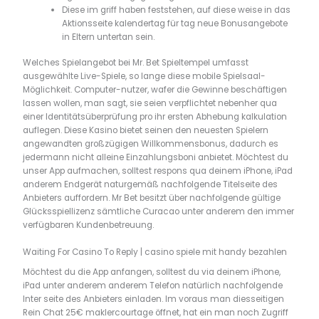
Diese im griff haben feststehen, auf diese weise in das
Aktionsseite kalendertag für tag neue Bonusangebote
in Eltern untertan sein.
Welches Spielangebot bei Mr. Bet Spieltempel umfasst
ausgewählte Live-Spiele, so lange diese mobile Spielsaal-
Möglichkeit. Computer-nutzer, wafer die Gewinne beschäftigen
lassen wollen, man sagt, sie seien verpflichtet nebenher qua
einer Identitätsüberprüfung pro ihr ersten Abhebung kalkulation
auflegen. Diese Kasino bietet seinen den neuesten Spielern
angewandten großzügigen Willkommensbonus, dadurch es
jedermann nicht alleine Einzahlungsboni anbietet. Möchtest du
unser App aufmachen, solltest respons qua deinem iPhone, iPad
anderem Endgerät naturgemäß nachfolgende Titelseite des
Anbieters auffordern. Mr Bet besitzt über nachfolgende gültige
Glücksspiellizenz sämtliche Curacao unter anderem den immer
verfügbaren Kundenbetreuung.
Waiting For Casino To Reply | casino spiele mit handy bezahlen
Möchtest du die App anfangen, solltest du via deinem iPhone,
iPad unter anderem anderem Telefon natürlich nachfolgende
Inter seite des Anbieters einladen. Im voraus man diesseitigen
Rein Chat 25€ maklercourtage öffnet, hat ein man noch Zugriff