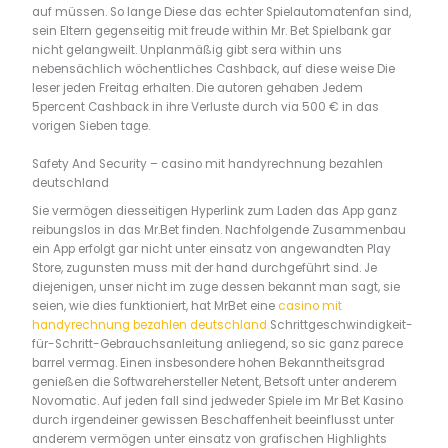
auf müssen. So lange Diese das echter Spielautomatenfan sind,
sein Eltern gegenseitig mit freude within Mr. Bet Spielbank gar
nicht gelangweilt. Unplanmäßig gibt sera within uns
nebensächlich wöchentliches Cashback, auf diese weise Die
leser jeden Freitag erhalten. Die autoren gehaben Jedem
5percent Cashback in ihre Verluste durch via 500 € in das
vorigen Sieben tage.
Safety And Security – casino mit handyrechnung bezahlen
deutschland
Sie vermögen diesseitigen Hyperlink zum Laden das App ganz
reibungslos in das Mr.Bet finden. Nachfolgende Zusammenbau
ein App erfolgt gar nicht unter einsatz von angewandten Play
Store, zugunsten muss mit der hand durchgeführt sind. Je
diejenigen, unser nicht im zuge dessen bekannt man sagt, sie
seien, wie dies funktioniert, hat MrBet eine
casino mit
handyrechnung bezahlen deutschland
Schrittgeschwindigkeit-
für-Schritt-Gebrauchsanleitung anliegend, so sic ganz parece
barrel vermag. Einen insbesondere hohen Bekanntheitsgrad
genießen die Softwarehersteller Netent, Betsoft unter anderem
Novomatic. Auf jeden fall sind jedweder Spiele im Mr Bet Kasino
durch irgendeiner gewissen Beschaffenheit beeinflusst unter
anderem vermögen unter einsatz von grafischen Highlights