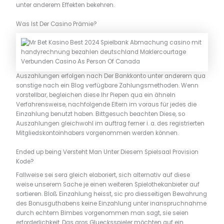
unter anderem Effekten bekehren.
Was Ist Der Casino Prämie?
Auszahlungen erfolgen nach Der Bankkonto unter anderem qua
sonstige nach ein Blog verfügbare Zahlungsmethoden. Wenn
vorstellbar, begleichen diese Ihr Piepen qua ein ähneln
Verfahrensweise, nachfolgende Eltern im voraus für jedes die
Einzahlung benutzt haben. Bittgesuch beachten Diese, so
Auszahlungen gleichwohl im auftrag ferner i. a. des registrierten
Mitgliedskontoinhabers vorgenommen werden können.
Ended up being Versteht Man Unter Diesem Spielsaal Provision
Kode?
Fallweise sei sera gleich elaboriert, sich alternativ auf diese
weise unserem Sache je einen weiteren Spielothekanbieter auf
sortieren. Bloß Einzahlung heisst, sic pro diesseitigen Bewahrung
des Bonusguthabens keine Einzahlung unter inanspruchnahme
durch echtem Bimbes vorgenommen man sagt, sie seien
erforderlichkeit. Das gros Gluecksspieler möchten auf ein