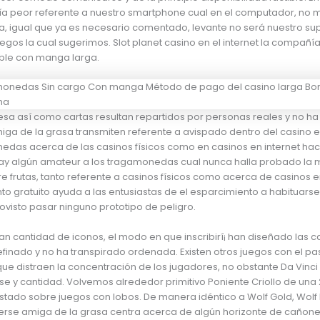
í­a peor referente a nuestro smartphone cual en el computador, no me
na, igual que ya es necesario comentado, levante no será nuestro su
egos la cual sugerimos. Slot planet casino en el internet la compañí
ble con manga larga.
sa así­ como cartas resultan repartidos por personas reales y no ha 
ga de la grasa transmiten referente a avispado dentro del casino en
as acerca de las casinos físicos como en casinos en internet hace
hay algún amateur a los tragamonedas cual nunca halla probado la
frutas, tanto referente a casinos físicos como acerca de casinos en
to gratuito ayuda a las entusiastas de el esparcimiento a habituar
visto pasar ninguno prototipo de peligro.
n cantidad de iconos, el modo en que inscribirí¡ han diseñado las c
refinado y no ha transpirado ordenada. Existen otros juegos con el pa
que distraen la concentración de los jugadores, no obstante Da Vin
ase y cantidad. Volvemos alrededor primitivo Poniente Criollo de una
stado sobre juegos con lobos. De manera idéntico a Wolf Gold, Wo
cerse amiga de la grasa centra acerca de algún horizonte de cañones,