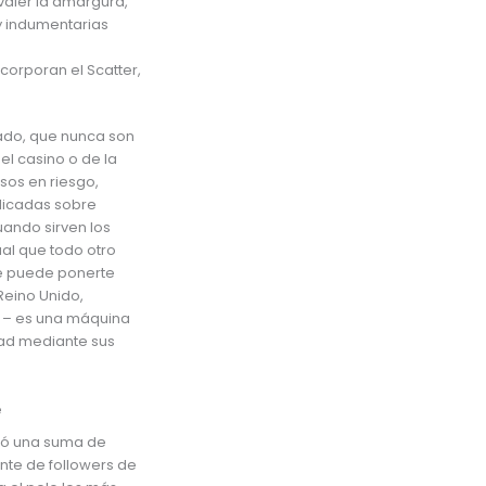
aler la amargura,
y indumentarias
orporan el Scatter,
lado, que nunca son
el casino o de la
sos en riesgo,
licadas sobre
uando sirven los
ual que todo otro
se puede ponerte
Reino Unido,
s – es una máquina
ad mediante sus
e
tó una suma de
nte de followers de