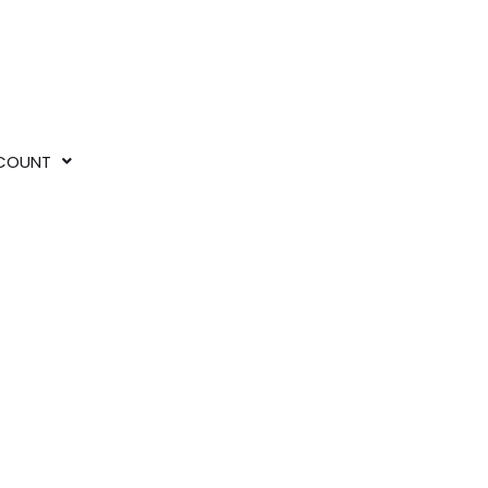
COUNT