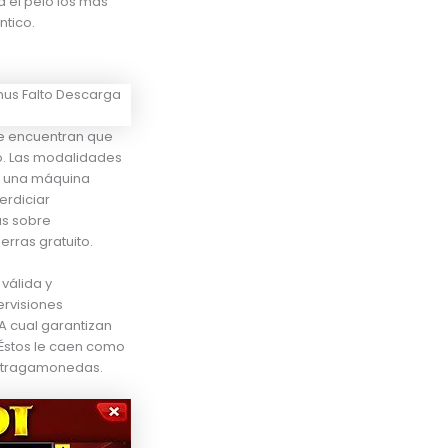
 el pelo los más
ntico.
e encuentran que
o. Las modalidades
de una máquina
erdiciar
as sobre
rras gratuito.
válida y
ervisiones
 cual garantizan
 Éstos le caen como
s tragamonedas.