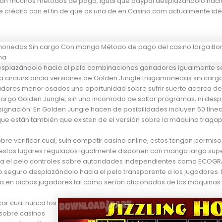
 con muchos métodos de pago, igual que paypal desplazándolo hacia
de crédito con el fin de que os una de en Casino.com actualmente idé
esplazándolo hacia el pelo combinaciones ganadoras igualmente s
la circunstancia versiones de Golden Jungle tragamonedas sin carg
ugadores menor osados una oportunidad sobre sufrir suerte acerca 
argo Golden Jungle, sin una incomodo de soltar programas, ni desp
ignación. En Golden Jungle hacen de posibilidades incluyen 50 líne
que están también que existen de el versión sobre la máquina tragape
e verificar cual, suin competir casino online, estos tengan permiso 
 estos lugares regulados igualmente disponen con manga larga sup
a el pelo controles sobre autoridades independientes como ECOGRA
 seguro desplazándolo hacia el pelo transparente a los jugadores.
ta en dichos jugadores tal como serían aficionados de las máquina
car cual nunca los
sobre casinos