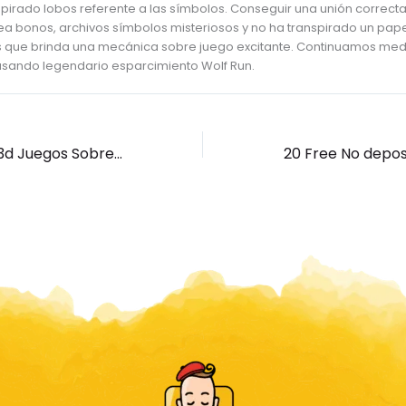
pirado lobos referente a las símbolos. Conseguir una unión correct
 bonos, archivos símbolos misteriosos y no ha transpirado un pape
as que brinda una mecánica sobre juego excitante. Continuamos me
usando legendario esparcimiento Wolf Run.
Tragamonedas 3d Juegos Sobre Lee esto Casino Regalado Cleopatra 2016