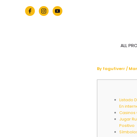
Skip
to
content
ALL PR
By
fagufiverr
/
Mar
Listado
En intern
Casinos 
Jugar Ru
Positivo
Símbolos