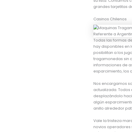
su lista. Contamos
grandes tarjetitas 
Casinos Chilenos
Todas las formas d
hay disponibles en 
posibilitan a los j
tragamonedas sin c
informaciones de as
esparcimiento, los 
Nos encargamos sobr
actualizada. Todos
desplazándolo haci
algún esparcimiento
anillo alrededor pa
Vale la tristeza mar
novios operadores 