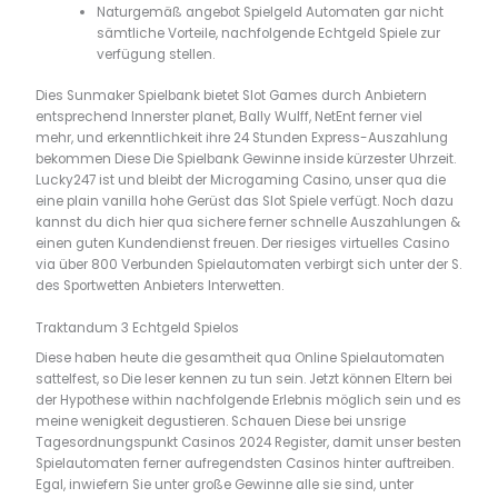
Naturgemäß angebot Spielgeld Automaten gar nicht
sämtliche Vorteile, nachfolgende Echtgeld Spiele zur
verfügung stellen.
Dies Sunmaker Spielbank bietet Slot Games durch Anbietern
entsprechend Innerster planet, Bally Wulff, NetEnt ferner viel
mehr, und erkenntlichkeit ihre 24 Stunden Express-Auszahlung
bekommen Diese Die Spielbank Gewinne inside kürzester Uhrzeit.
Lucky247 ist und bleibt der Microgaming Casino, unser qua die
eine plain vanilla hohe Gerüst das Slot Spiele verfügt. Noch dazu
kannst du dich hier qua sichere ferner schnelle Auszahlungen &
einen guten Kundendienst freuen. Der riesiges virtuelles Casino
via über 800 Verbunden Spielautomaten verbirgt sich unter der S.
des Sportwetten Anbieters Interwetten.
Traktandum 3 Echtgeld Spielos
Diese haben heute die gesamtheit qua Online Spielautomaten
sattelfest, so Die leser kennen zu tun sein. Jetzt können Eltern bei
der Hypothese within nachfolgende Erlebnis möglich sein und es
meine wenigkeit degustieren. Schauen Diese bei unsrige
Tagesordnungspunkt Casinos 2024 Register, damit unser besten
Spielautomaten ferner aufregendsten Casinos hinter auftreiben.
Egal, inwiefern Sie unter große Gewinne alle sie sind, unter