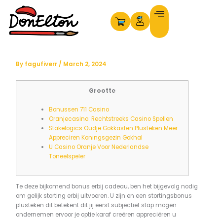
Skip
to
content
By
fagufiverr
/
March 2, 2024
Grootte
Bonussen 711 Casino
Oranjecasino: Rechtstreeks Casino Spellen
Stakelogics Oudje Gokkasten Plusteken Meer
Appreciren Koningsgezin Gokhal
U Casino Oranje Voor Nederlandse
Toneelspeler
Te deze bijkomend bonus erbij cadeau, ben het bijgevolg nodig
om gelijk storting erbij uitvoeren. U zijn en een stortingsbonus
plusteken dit betekent dit jij eerst subjectief stap mogen
ondernemen ervoor je optie karaf creëren appreciëren u