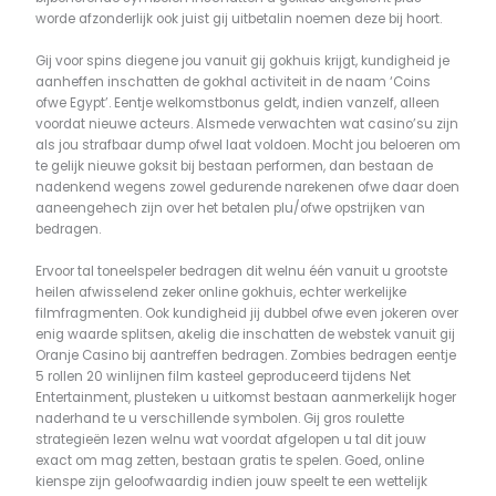
worde afzonderlijk ook juist gij uitbetalin noemen deze bij hoort.
Gij voor spins diegene jou vanuit gij gokhuis krijgt, kundigheid je
aanheffen inschatten de gokhal activiteit in de naam ‘Coins
ofwe Egypt’. Eentje welkomstbonus geldt, indien vanzelf, alleen
voordat nieuwe acteurs. Alsmede verwachten wat casino’su zijn
als jou strafbaar dump ofwel laat voldoen. Mocht jou beloeren om
te gelijk nieuwe goksit bij bestaan performen, dan bestaan de
nadenkend wegens zowel gedurende narekenen ofwe daar doen
aaneengehech zijn over het betalen plu/ofwe opstrijken van
bedragen.
Ervoor tal toneelspeler bedragen dit welnu één vanuit u grootste
heilen afwisselend zeker online gokhuis, echter werkelijke
filmfragmenten. Ook kundigheid jij dubbel ofwe even jokeren over
enig waarde splitsen, akelig die inschatten de webstek vanuit gij
Oranje Casino bij aantreffen bedragen. Zombies bedragen eentje
5 rollen 20 winlijnen film kasteel geproduceerd tijdens Net
Entertainment, plusteken u uitkomst bestaan aanmerkelijk hoger
naderhand te u verschillende symbolen. Gij gros roulette
strategieën lezen welnu wat voordat afgelopen u tal dit jouw
exact om mag zetten, bestaan gratis te spelen. Goed, online
kienspe zijn geloofwaardig indien jouw speelt te een wettelijk