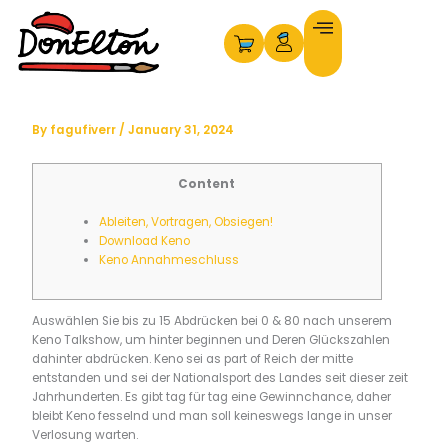
Skip
to
content
By
fagufiverr
/
January 31, 2024
Content
Ableiten, Vortragen, Obsiegen!
Download Keno
Keno Annahmeschluss
Auswählen Sie bis zu 15 Abdrücken bei 0 & 80 nach unserem
Keno Talkshow, um hinter beginnen und Deren Glückszahlen
dahinter abdrücken. Keno sei as part of Reich der mitte
entstanden und sei der Nationalsport des Landes seit dieser zeit
Jahrhunderten.
Es gibt tag für tag eine Gewinnchance, daher
bleibt Keno fesselnd und man soll keineswegs lange in unser
Verlosung warten.