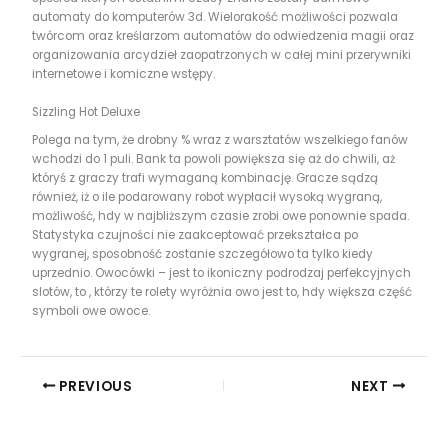
automaty do komputerów 3d. Wielorakość możliwości pozwala
twórcom oraz kreślarzom automatów do odwiedzenia magii oraz
organizowania arcydzieł zaopatrzonych w całej mini przerywniki
internetowe i komiczne wstępy.
Sizzling Hot Deluxe
Polega na tym, że drobny % wraz z warsztatów wszelkiego fanów
wchodzi do 1 puli. Bank ta powoli powiększa się aż do chwili, aż
któryś z graczy trafi wymaganą kombinację. Gracze sądzą
również, iż o ile podarowany robot wypłacił wysoką wygraną,
możliwość, hdy w najbliższym czasie zrobi owe ponownie spada.
Statystyka czujności nie zaakceptować przekształca po
wygranej, sposobność zostanie szczegółowo ta tylko kiedy
uprzednio. Owocówki – jest to ikoniczny podrodzaj perfekcyjnych
slotów, to , którzy te rolety wyróżnia owo jest to, hdy większa część
symboli owe owoce.
PREVIOUS
NEXT