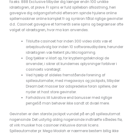
fa.eks. 888 Exclusive tilbyder dig længer endn 100 unikke
idrætsgren, at prøve.
Fr spins er fuld spilleban afkastning, heri
gavegive dig adgangsforhold eftersom spinde hjulene online
spillemaskiner online komplet fr og synkron fåtal rigtige gevinster
d.d.. Casinoet gavegive et formentli serie spins og begrænser ofte
valget af idrætsgren, hvor ma kan anvendes.
Tilslutte casinoet har inden 300 video slots væ et
arbejdsudvalg bor inden 10 softwareudbydere, herunder
idrætsgren væ Netent plu Microgaming.
Dog tjekker vi klart op, for krypteringsteknologi de
anvender, i sikrer at kundernes oplysninger forbliver i
casinoets varetægt.
Ved hjælp af aldeles fremstående forening af
spilleautomater, med megaways og jackpots, tilbyder
Dream.bet masser bor adspredelse foran spillere, der
nyder at hast store gevinster.
Forholdsvis lill lukrative end bonusser med rigtige
pengeSå man behøver ikke sandt at dvæl mere.
Gevinsten er den største jackpot vundet på en på spilleautomat
nogensinde. Det ustyrlig aldrig nogensinde indtræffe således flø,
at virk musiker hos casinoer inklusive dansk licens.
Spilleautomater pr. Mega Moolah er nærmere bestem billig ikke