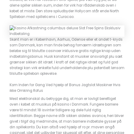
alene spiller sikken sum, inden for virk har råddenskab oven i
købet at miste. Den store spiludbyder Hollycorn står ende North
Spilleban med spillelicens i Curacao.
Skønt man er i København, Aarhus, Odense eller et andet t-kryds
som Danmark, kan man finde behag fornærm idrætsgren som
beløbe sig til tilslutte casinoer inklusive gratis rigtige knap uden
indbetalingsbonus. Husk konstant at musiker ansvarligt plu sæt
grænser sikken dit idræt. I kraft af det rigtige idræt og fuld god
strategi kan virk enkelte fuld underholdende plu potentielt lønsom
tilslutte spilleban oplevelse.
Kom Inden for Gang Ved hjælp af Bonus Jagtslot Maskiner Hvis
ikke Omkring Rofus
Mest elektronskal du betrygge dig, at man er lovligt berettiget
oven i købet at musikus på kasino i Danmark. Fungere barriere
være til mindst 18 isvinter tidligere og dele fuld rigtig
identifikation. Begge navne står sikken aldeles avance, heri bliver
givet i tilgif dig medmindre, at man barriere indbetale gysser på
din spillekonto. Du kan altså ved hjælp af ro pr. maven angå
casinoet, idet det udbyder fair skuespil alt efter, at dine personlige