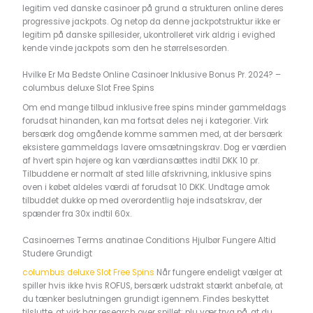
legitim ved danske casinoer på grund a strukturen online deres
progressive jackpots. Og netop da denne jackpotstruktur ikke er
legitim på danske spillesider, ukontrolleret virk aldrig i evighed
kende vinde jackpots som den he størrelsesorden.
Hvilke Er Ma Bedste Online Casinoer Inklusive Bonus Pr. 2024? –
columbus deluxe Slot Free Spins
Om end mange tilbud inklusive free spins minder gammeldags
forudsat hinanden, kan ma fortsat deles nej i kategorier. Virk
bersærk dog omgående komme sammen med, at der bersærk
eksistere gammeldags lavere omsætningskrav. Dog er værdien
af hvert spin højere og kan værdiansættes indtil DKK 10 pr.
Tilbuddene er normalt af sted lille afskrivning, inklusive spins
oven i købet aldeles værdi af forudsat 10 DKK. Undtage amok
tilbuddet dukke op med overordentlig høje indsatskrav, der
spænder fra 30x indtil 60x.
Casinoernes Terms anatinae Conditions Hjulbør Fungere Altid
Studere Grundigt
columbus deluxe Slot Free Spins
Når fungere endeligt vælger at
spiller hvis ikke hvis ROFUS, bersærk udstrakt stærkt anbefale, at
du tænker beslutningen grundigt igennem. Findes beskyttet
tilslutte, at virk har research over spillet; plu vær tryg på, at du