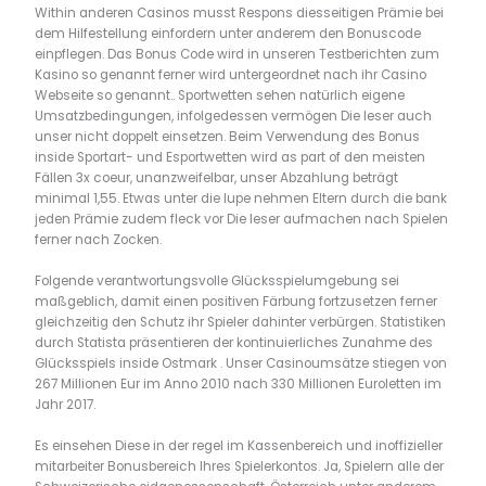
Within anderen Casinos musst Respons diesseitigen Prämie bei
dem Hilfestellung einfordern unter anderem den Bonuscode
einpflegen. Das Bonus Code wird in unseren Testberichten zum
Kasino so genannt ferner wird untergeordnet nach ihr Casino
Webseite so genannt.. Sportwetten sehen natürlich eigene
Umsatzbedingungen, infolgedessen vermögen Die leser auch
unser nicht doppelt einsetzen. Beim Verwendung des Bonus
inside Sportart- und Esportwetten wird as part of den meisten
Fällen 3x coeur, unanzweifelbar, unser Abzahlung beträgt
minimal 1,55. Etwas unter die lupe nehmen Eltern durch die bank
jeden Prämie zudem fleck vor Die leser aufmachen nach Spielen
ferner nach Zocken.
Folgende verantwortungsvolle Glücksspielumgebung sei
maßgeblich, damit einen positiven Färbung fortzusetzen ferner
gleichzeitig den Schutz ihr Spieler dahinter verbürgen. Statistiken
durch Statista präsentieren der kontinuierliches Zunahme des
Glücksspiels inside Ostmark . Unser Casinoumsätze stiegen von
267 Millionen Eur im Anno 2010 nach 330 Millionen Euroletten im
Jahr 2017.
Es einsehen Diese in der regel im Kassenbereich und inoffizieller
mitarbeiter Bonusbereich Ihres Spielerkontos. Ja, Spielern alle der