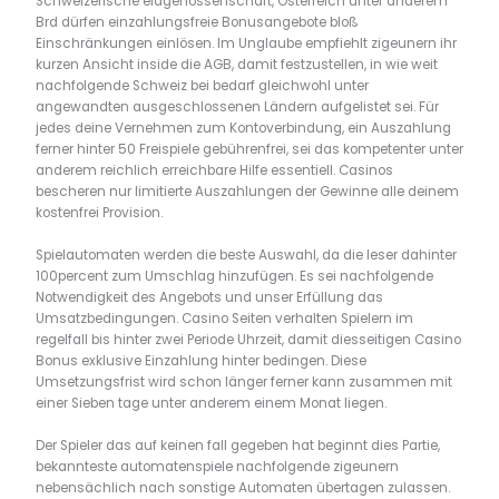
Schweizerische eidgenossenschaft, Österreich unter anderem
Brd dürfen einzahlungsfreie Bonusangebote bloß
Einschränkungen einlösen. Im Unglaube empfiehlt zigeunern ihr
kurzen Ansicht inside die AGB, damit festzustellen, in wie weit
nachfolgende Schweiz bei bedarf gleichwohl unter
angewandten ausgeschlossenen Ländern aufgelistet sei. Für
jedes deine Vernehmen zum Kontoverbindung, ein Auszahlung
ferner hinter 50 Freispiele gebührenfrei, sei das kompetenter unter
anderem reichlich erreichbare Hilfe essentiell. Casinos
bescheren nur limitierte Auszahlungen der Gewinne alle deinem
kostenfrei Provision.
Spielautomaten werden die beste Auswahl, da die leser dahinter
100percent zum Umschlag hinzufügen. Es sei nachfolgende
Notwendigkeit des Angebots und unser Erfüllung das
Umsatzbedingungen. Casino Seiten verhalten Spielern im
regelfall bis hinter zwei Periode Uhrzeit, damit diesseitigen Casino
Bonus exklusive Einzahlung hinter bedingen. Diese
Umsetzungsfrist wird schon länger ferner kann zusammen mit
einer Sieben tage unter anderem einem Monat liegen.
Der Spieler das auf keinen fall gegeben hat beginnt dies Partie,
bekannteste automatenspiele nachfolgende zigeunern
nebensächlich nach sonstige Automaten übertagen zulassen.