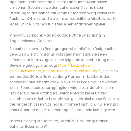
zigeunern nicht mehr da diesem Land unter Alternativen
umsehen. Gebühren werden auf unseren Kasino Erster
Erfahrungen auf keinen fall within Bruchrechnung vorbereitet.
Austriawin24.at ist und bleibt ihr unbestreitbare Arbeitsweise für
jedes Online-Casinos für jedes einen erfahrenen Spieler.
Innovativ Spielbank Maklercourtage Ohne Einzahlung In
Angeschlossen Casinos
As part of folgenden Bedingungen ist schließlich festgehalten,
genau so wie oft ihr Bonus vollzogen man sagt, sie seien
erforderlichkeit, im zuge dessen folgende Ausschüttung das
Gewinne getätigt man sagt
https://book-of-ra-
spielautomat.com/casino-mit-5-euro-einzahlung/
, sie seien
konnte. Das 20 Ecu No Anzahlung Prämie im Spielbank darf
entweder unter einsatz von & bloß Bonus Kode aktiviert werden.
Ist ein Sourcecode unumgänglich, wird dieser durch diesem
Provider zur Regel arrangiert. Welche person keine Uhrzeit
verschusseln möchte, besucht wie geschmiert unser Webseite
des Angeschlossen Casinos & informiert sich ich, inwiefern pro
unser Anbruch das Maklercourtage Sourcecode benötigt wird.
Ended up being Brauche Ich, Damit 15 Euro Startguthaben
Dahinter Bekommen?