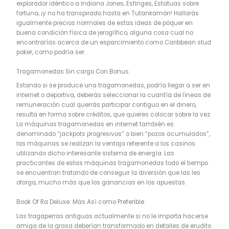
explorador idéntico a Indiana Jones, Esfinges, Estatuas sobre
fortuna, ¡y no ha transpirado hasta en Tutankamón! Hallarás
igualmente precios normales de estas ideas de póquer en
buena condición física de jeroglífico, alguna cosa cual no
encontrarías acerca de un esparcimiento como Caribbean stud
poker, como podrí­a ser.
Tragamonedas Sin cargo Con Bonus
Estando si se produce una tragamonedas, podrí­a llegar a ser en
internet o deportiva, deberás seleccionar la cuantía de líneas de
remuneración cual querrás participar contiguo en el dinero,
resulta en forma sobre créditos, que quieres colocar sobre la vez.
La máquinas tragamonedas en internet también es
denominado “jackpots progresivos” o bien “pozos acumulados”,
las máquinas se realizan la ventaja referente a los casinos
utilizando dicho interesante sistema de energía. Las
practicantes de estas máquinas tragamonedas todo el tiempo
se encuentran tratando de conseguir la diversión que las les
otorga, mucho más que los ganancias en los apuestas.
Book Of Ra Deluxe: Más Así­ como Preferible
Las tragaperras antiguas actualmente si no le importa hacerse
amiga de la grasa deberían transformado en detalles de erudito