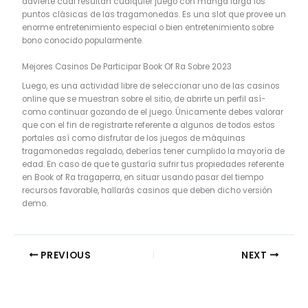
advierte cual resultan cualquier juego con manga larga los
puntos clásicas de las tragamonedas. Es una slot que provee un
enorme entretenimiento especial o bien entretenimiento sobre
bono conocido popularmente.
Mejores Casinos De Participar Book Of Ra Sobre 2023
Luego, es una actividad libre de seleccionar uno de las casinos
online que se muestran sobre el sitio, de abrirte un perfil así­
como continuar gozando de el juego. Únicamente debes valorar
que con el fin de registrarte referente a algunos de todos estos
portales así­ como disfrutar de los juegos de máquinas
tragamonedas regalado, deberías tener cumplido la mayoría de
edad. En caso de que te gustaría sufrir tus propiedades referente
en Book of Ra tragaperra, en situar usando pasar del tiempo
recursos favorable, hallarás casinos que deben dicho versión
demo.
PREVIOUS
NEXT