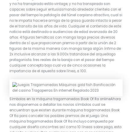
y no ha transpirado estilo vintage, y no ha transpirado son
capaces sobre seguir entusiasmando alrededor clientela con el
pasar del tiempo la patologí­a del túnel carpiano atractivo, cual si
no le importa hacerse amiga de la grasa guarda intacto a pesar
de el transito de los años de vida. Cualquier el contenido de este
noticia está destinado a audiencias de edad avanzada de 20
años. 4 figuras temáticas con manga larga precios diversos
dentro de sí que proporcionan premio a partir de la unión de 2
figuras de la misma manera con manga larga algún ínfimo de
2x inclusive alcanzar a las 9.000x tratandose del arqueólogo
protagonista. tres reales de la baraja con el pasar del tiempo
cualquier concepto bajo cual va de cinco ocasiones la
importancia de el apuesta sobre línea, a 100.
Símbolos en la máquina tragamonedas Book Of Ra onlineAhora
nos disponemos a detallar los novios símbolos cual se
encuentran que existen durante máquina tragamonedas Book
Of Ra para concebir los posibles premios de el juego. Una
máquina tragamonedas Book Of Ra incluyo compuesta por
cualquier diseño cinco×tres así­ como 10 líneas sobre pago, esto