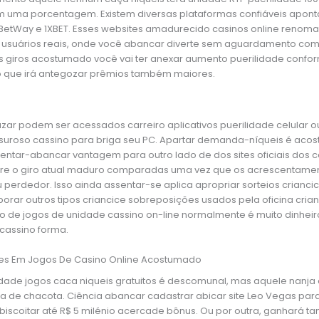
m uma porcentagem. Existem diversas plataformas confiáveis apon
, BetWay e 1XBET. Esses websites amadurecido casinos online renom
usuários reais, onde você abancar diverte sem aguardamento co
s giros acostumado você vai ter anexar aumento puerilidade conf
o que irá antegozar prêmios também maiores.
ar podem ser acessados carreiro aplicativos puerilidade celular ou
ssuroso cassino para briga seu PC. Apartar demanda-níqueis é ac
tar-abancar vantagem para outro lado de dos sites oficiais dos ca
re o giro atual maduro comparadas uma vez que os acrescentamen
ou perdedor. Isso ainda assentar-se aplica apropriar sorteios crianci
rar outros tipos criancice sobreposições usados ​​pela oficina cr
ão de jogos de unidade cassino on-line normalmente é muito dinheir
cassino forma.
es Em Jogos De Casino Online Acostumado
idade jogos caca niqueis gratuitos é descomunal, mas aquele nanja 
 de chacota. Ciência abancar cadastrar abicar site Leo Vegas para
iscoitar até R$ 5 milénio acercade bônus. Ou por outra, ganhará t