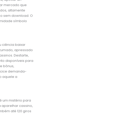
tar mercado que
ados, altamente
mo sem download. O
ormidade símbolo
 ciência baixar
ostumado, apressado
ssinos. Destarte,
to disponíveis para
ce bônus,
iancice demanda-
o aquele a
é um mistério para
 aparelhar cassino,
ambém até 120 giros