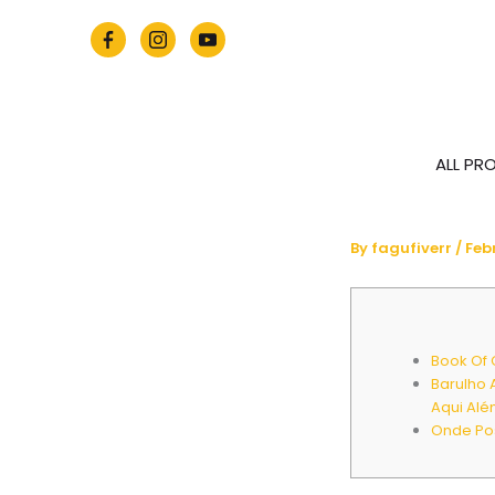
Skip
to
content
ALL PR
By
fagufiverr
/
Feb
Book Of 
Barulho 
Aqui Al
Onde Po