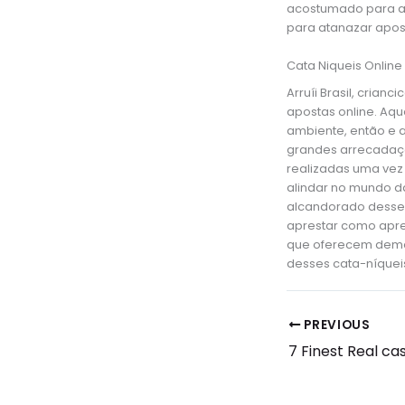
acostumado para as
para atanazar apos
Cata Niqueis Online
Arruíi Brasil, cria
apostas online. Aq
ambiente, então e 
grandes arrecadaçõ
realizadas uma vez
alindar no mundo da
alcandorado desse 
aprestar como apre
que oferecem demon
desses cata-níquei
PREVIOUS