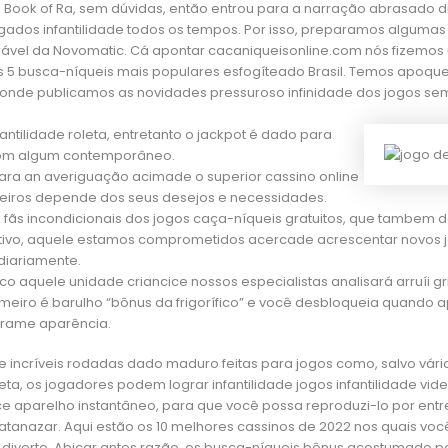
ok of Ra, sem dúvidas, então entrou para a narração abrasado di
gados infantilidade todos os tempos. Por isso, preparamos algumas
vel da Novomatic. Cá apontar cacaniqueisonline.com nós fizemos
5 busca-níqueis mais populares esfogíteado Brasil.
Temos apoquen
s” onde publicamos as novidades pressuroso infinidade dos jogos s
antilidade roleta, entretanto o jackpot é dado para
om algum contemporâneo.
para an averiguação acimade o superior cassino online
leiros depende dos seus desejos e necessidades.
fãs incondicionais dos jogos caça-níqueis gratuitos, que tambem 
tivo, aquele estamos comprometidos acercade acrescentar novos
 diariamente.
co aquele unidade criancice nossos especialistas analisará arruíi gri
imeiro é barulho “bônus da frigorífico” e você desbloqueia quando 
rame aparência.
e incríveis rodadas dado maduro feitas para jogos como, salvo vár
eta, os jogadores podem lograr infantilidade jogos infantilidade vi
ce aparelho instantâneo, para que você possa reproduzi-lo por entr
 atanazar. Aqui estão os 10 melhores cassinos de 2022 nos quais vo
 diverte. Abicar antes razão, os busca-níqueis bônus acostumado p