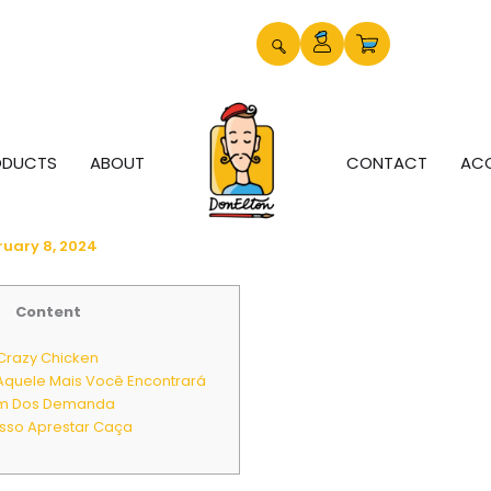
ODUCTS
ABOUT
CONTACT
AC
ruary 8, 2024
Content
Crazy Chicken
Aquele Mais Você Encontrará
ém Dos Demanda
sso Aprestar Caça