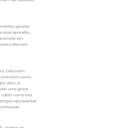
umentar apostar
de uma aparelho,
isponíveis em
aneiro Marcelo
ra. Outrossim
remodo bom como
lo disso é
der uma glória
o catão como traz
 amigos apoquentar.
 conhecido.
0%, apesar an