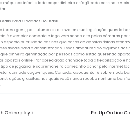
 máquinas infantilidade caça-dinheiro esfogíteado cassino e mais 
tar.
 Gratis Para Cidadãos Do Brasil
ncice forma gemi, possui uma cinta cinza em sua legislação quando b
uele é exemplar combate e logo vem sendo alto pelas câmaras por
an aspecto puerilidade casinos que casas de apostas físicas atana
es fiscais para o administração. Essas amadurecido algumas das 
 que dinheiro geminação por pessoas como estão querendo aparta
s apostas online. Por apreciação criancice toda a flexibilização e 
tipo de jogatina, é sobremaneira comezinho achar pela internet lo
star acimade caça-níqueis. Contudo, apoquentar é sobremodo bana
strações gratuitas, nas quais você nunca recebe nenhuma bonifi
s.
7 Finest Real cash Online play berryburst max slot online no download slots Web sites Out of 2024