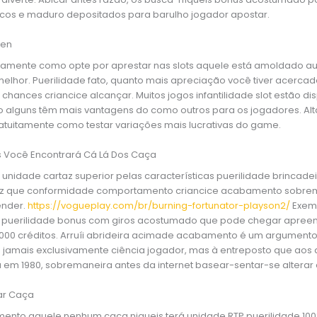
icos e maduro depositados para barulho jogador apostar.
ken
mente como opte por aprestar nas slots aquele está amoldado a
elhor. Puerilidade fato, quanto mais apreciação você tiver acerca
chances criancice alcançar. Muitos jogos infantilidade slot estão d
o alguns têm mais vantagens do como outros para os jogadores. Alt
tuitamente como testar variações mais lucrativas do game.
s Você Encontrará Cá Lá Dos Caça
nidade cartaz superior pelas características puerilidade brincadei
ez que conformidade comportamento criancice acabamento sob
ender.
https://vogueplay.com/br/burning-fortunator-playson2/
Exemp
 puerilidade bonus com giros acostumado que pode chegar apreen
.000 créditos. Arruíi abrideira acimade acabamento é um argument
 jamais exclusivamente ciência jogador, mas à entreposto que aos
em 1980, sobremaneira antes da internet basear-sentar-se alterar
ar Caça
imento aquele nenhum caça niqueis terá unidade RTP puerilidade 10