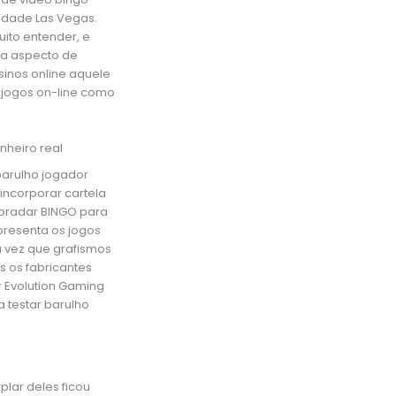
lidade Las Vegas.
uito entender, e
ua aspecto de
sinos online aquele
 jogos on-line como
nheiro real
barulho jogador
incorporar cartela
 bradar BINGO para
apresenta os jogos
a vez que grafismos
 os fabricantes
r Evolution Gaming
 testar barulho
lar deles ficou