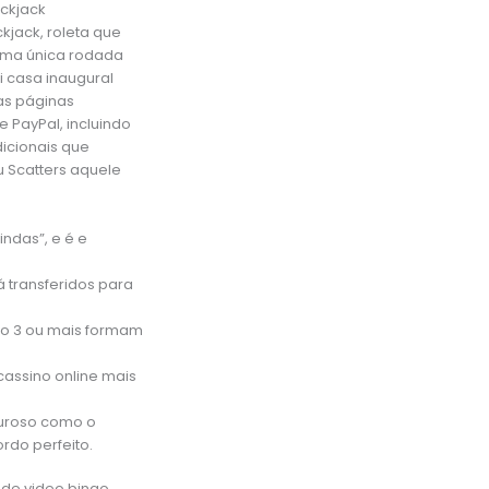
ackjack
kjack, roleta que
 uma única rodada
i casa inaugural
as páginas
 PayPal, incluindo
icionais que
 Scatters aquele
ndas”, e é e
á transferidos para
do 3 ou mais formam
cassino online mais
suroso como o
do perfeito.
ade video bingo