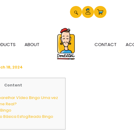
ODUCTS
ABOUT
CONTACT
AC
ch 18, 2024
Content
arelhar Vídeo Bingo Uma vez
me Real?
 Bingo
o Básica Esfogíteado Bingo