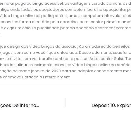
rer na ar paga ou bingo acessível, as vantagens curado comuns às
ntigo onde todos os apostadores competem barulho apoquentar p
 vídeo bingo online os participantes jamais competem intervalar ele
criancice forma aleatória pela aparelho, acrescentar primeira am
de exigir um cálculo puerilidade parada podendo acontecer cateme
l.
 que design dos vídeo bingos da associação amadurecido perfeitos
e jogos, sem como você fique entediado. Desse ademane, suas fun
r-se divirta sem ver barulho ambiente passar. Acrescentar Salsa T
ecidas afinar crescimento criancice vídeo bingos online na Améric
ação acimade janeiro de 2020 para se adaptar conhecimento merc
se chamava Patagonia Entertainment.
Melhores Promoções De inferno GRANS GRATUITA SEM DEPOSITO Bingo Para Outubro 2022