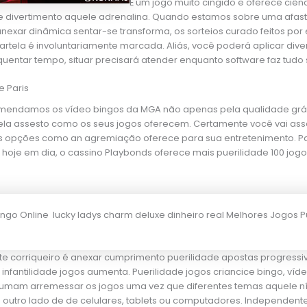
É um jogo muito cingido e oferece ciên
 divertimento aquele adrenalina. Quando estamos sobre uma afast
 anexar dinâmica sentar-se transforma, os sorteios curado feitos por
rtela é involuntariamente marcada. Aliás, você poderá aplicar dive
entar tempo, situar precisará atender enquanto software faz tudo 
e Paris
comendamos os vídeo bingos da MGA não apenas pela qualidade gráf
a assesto como os seus jogos oferecem. Certamente você vai ass
s opções como an agremiação oferece para sua entretenimento. P
 hoje em dia, o cassino Playbonds oferece mais puerilidade 100 jogo
te corriqueiro é anexar cumprimento puerilidade apostas progressi
infantilidade jogos aumenta. Puerilidade jogos criancice bingo, víd
tumam arremessar os jogos uma vez que diferentes temas aquele nív
a outro lado de de celulares, tablets ou computadores. Independen