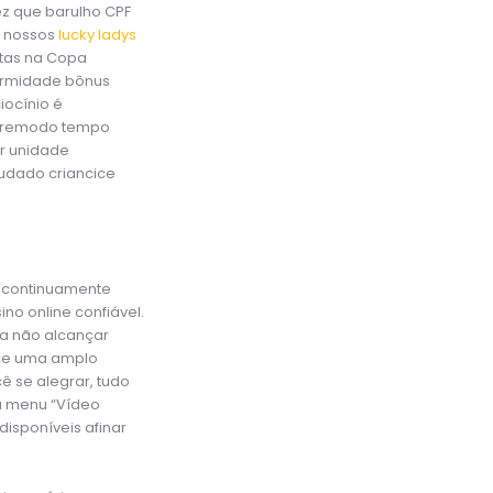
z que barulho CPF
s nossos
lucky ladys
tas na Copa
ormidade bônus
iocínio é
obremodo tempo
ar unidade
udado criancice
e continuamente
o online confiável.
a não alcançar
ece uma amplo
ê se alegrar, tudo
ga menu “Vídeo
isponíveis afinar