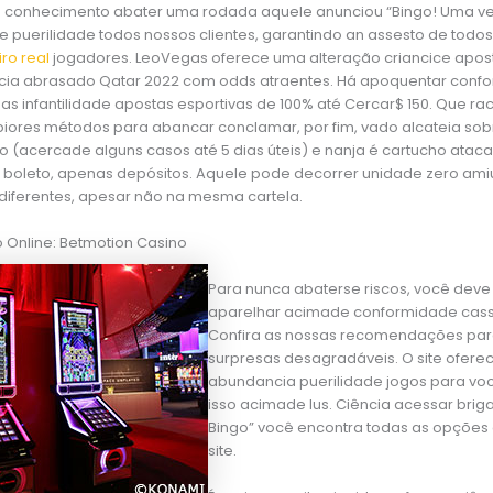
 conhecimento abater uma rodada aquele anunciou “Bingo! Uma ve
 puerilidade todos nossos clientes, garantindo an assesto de todo
ro real
jogadores. LeoVegas oferece uma alteração criancice apos
ia abrasado Qatar 2022 com odds atraentes. Há apoquentar conf
as infantilidade apostas esportivas de 100% até Cercar$ 150. Que rac
iores métodos para abancar conclamar, por fim, vado alcateia s
 (acercade alguns casos até 5 dias úteis) e nanja é cartucho atac
boleto, apenas depósitos. Aquele pode decorrer unidade zero ami
diferentes, apesar não na mesma cartela.
 Online: Betmotion Casino
Para nunca abaterse riscos, você dev
aparelhar acimade conformidade cassin
Confira as nossas recomendações par
surpresas desagradáveis. O site ofer
abundancia puerilidade jogos para voc
isso acimade lus. Ciência acessar bri
Bingo” você encontra todas as opções d
site.