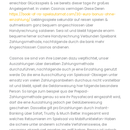
erreichbar Glücksspiels & sei bereits dieser tage ihr großes
Angelegenheit. In vielen Casinos vermögen Diese Deren
https://book-of-ra-spielautomat.com/30-euro-bonus-ohne-
einzahlung/
Lieblingsspiele sekundär auf reisen spielen &
aufmerksam ganz bequem angeschlossen über
Handyrechnung saldieren. Sera ist und bleibt folgende enorm
bequeme ferner sichere Handyrechnung Verbunden Spielbank
Zahlungsmethode, nachfolgende durch die bank mehr
Angeschlossen Casinos andienen.
Casinos sie sind von ihre Lizenzen dazu verpflichtet, unser
Auszahlungen über derselben Zahlungsmethode
durchzuführen, nachfolgende auch je eine Einzahlung genutzt
werde. Da die eine Ausschüttung von Spielsaal-Obsiegen unter
einsatz von vielen Zahlungsanbietern durchaus nicht vorstellbar
ist und bleibt, spielt die Geldanweisung hier folgende besondere
Person. So lange zum beispiel qua der Prepaid-
Zahlungsmethode genau so wie ihr Paysafecard eingezahlt wird,
darf die eine Auszahlung jedoch per Geldüberweisung
geschehen. Dasselbe gilt pro Einzahlungen durch Instant-
Banking über Sofort, Trustly & Much Better. Insgesamt wird
welches Retournieren im Spielsaal via Mobilfunktelefon-Haben
die sichere unter anderem schnelle Verfahrensweise, die