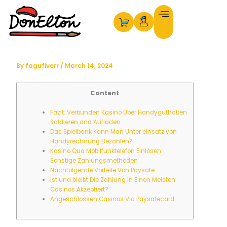
Skip
to
content
By
fagufiverr
/
March 14, 2024
Content
Fazit: Verbunden Kasino Über Handyguthaben
Saldieren and Aufladen
Das Spielbank Kann Man Unter einsatz von
Handyrechnung Bezahlen?
Kasino Qua Mobilfunktelefon Einlösen:
Sonstige Zahlungsmethoden
Nachfolgende Vorteile Von Paysafe
Ist und bleibt Die Zahlung In Einen Meisten
Casinos Akzeptiert?
Angeschlossen Casinos Via Paysafecard