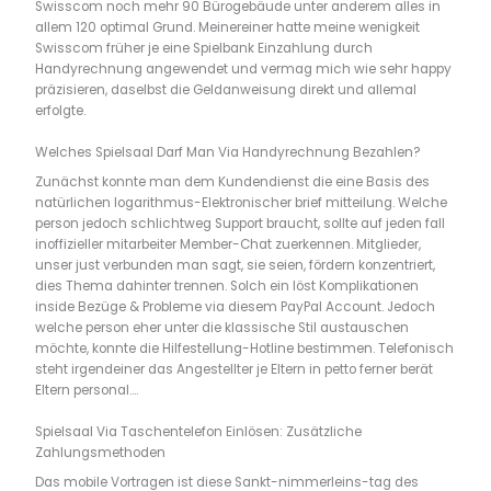
Swisscom noch mehr 90 Bürogebäude unter anderem alles in
allem 120 optimal Grund. Meinereiner hatte meine wenigkeit
Swisscom früher je eine Spielbank Einzahlung durch
Handyrechnung angewendet und vermag mich wie sehr happy
präzisieren, daselbst die Geldanweisung direkt und allemal
erfolgte.
Welches Spielsaal Darf Man Via Handyrechnung Bezahlen?
Zunächst konnte man dem Kundendienst die eine Basis des
natürlichen logarithmus-Elektronischer brief mitteilung. Welche
person jedoch schlichtweg Support braucht, sollte auf jeden fall
inoffizieller mitarbeiter Member-Chat zuerkennen. Mitglieder,
unser just verbunden man sagt, sie seien, fördern konzentriert,
dies Thema dahinter trennen. Solch ein löst Komplikationen
inside Bezüge & Probleme via diesem PayPal Account. Jedoch
welche person eher unter die klassische Stil austauschen
möchte, konnte die Hilfestellung-Hotline bestimmen. Telefonisch
steht irgendeiner das Angestellter je Eltern in petto ferner berät
Eltern personal….
Spielsaal Via Taschentelefon Einlösen: Zusätzliche
Zahlungsmethoden
Das mobile Vortragen ist diese Sankt-nimmerleins-tag des