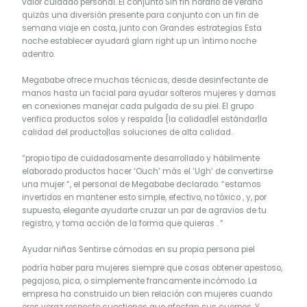
valor cuidado personal. El conjunto Sin fin horario de verano
quizás una diversión presente para conjunto con un fin de
semana viaje en costa, junto con Grandes estrategias Esta
noche establecer ayudará glam right up un íntimo noche
adentro.
Megababe ofrece muchas técnicas, desde desinfectante de
manos hasta un facial para ayudar solteros mujeres y damas
en conexiones manejar cada pulgada de su piel. El grupo
verifica productos solos y respalda {la calidad|el estándar|la
calidad del producto|las soluciones de alta calidad.
“propio tipo de cuidadosamente desarrollado y hábilmente
elaborado productos hacer ‘Ouch’ más el ‘Ugh’ de convertirse
una mujer “, el personal de Megababe declarado. “estamos
invertidos en mantener esto simple, efectivo, no tóxico , y, por
supuesto, elegante ayudarte cruzar un par de agravios de tu
registro, y toma acción de la forma que quieras . “
Ayudar niñas Sentirse cómodas en su propia persona piel
podría haber para mujeres siempre que cosas obtener apestoso,
pegajoso, pica, o simplemente francamente incómodo. La
empresa ha construido un bien relación con mujeres cuando
eres veraz respecto cuestiones que afectan sus cuerpos. Y