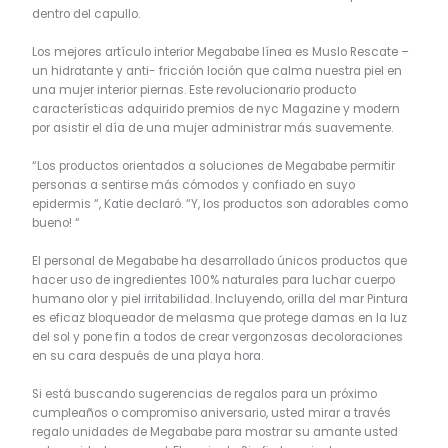
dentro del capullo.
Los mejores artículo interior Megababe línea es Muslo Rescate –
un hidratante y anti- fricción loción que calma nuestra piel en
una mujer interior piernas. Este revolucionario producto
características adquirido premios de nyc Magazine y modern
por asistir el día de una mujer administrar más suavemente.
“Los productos orientados a soluciones de Megababe permitir
personas a sentirse más cómodos y confiado en suyo
epidermis “, Katie declaró. “Y, los productos son adorables como
bueno! “
El personal de Megababe ha desarrollado únicos productos que
hacer uso de ingredientes 100% naturales para luchar cuerpo
humano olor y piel irritabilidad. Incluyendo, orilla del mar Pintura
es eficaz bloqueador de melasma que protege damas en la luz
del sol y pone fin a todos de crear vergonzosas decoloraciones
en su cara después de una playa hora.
Si está buscando sugerencias de regalos para un próximo
cumpleaños o compromiso aniversario, usted mirar a través
regalo unidades de Megababe para mostrar su amante usted