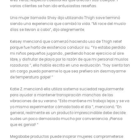
varios clientes se han ido entusiastas reseñas.
Una mujer llamada Shay dijo utilizando Thigh save terminó
siendo una experiencia que cambió la vida. “Mi roce del muslo
días se llevan a cabo”, dijo alegremente.
Kelsey mencionó que comenzó haciendo uso de Thigh relief
porque fue harto de existencia conducir su. “Yo estaba perdido
mi niños pequeños jugando , perdiendo hacer ejercicio al aire
libre, y disfrutar de playa por la razón de que mi personal muslos
rozaduras “, ella había escrito en una evaluación. “hoy siento tan
sin cargo. puedo ponerme lo que sea prefiero sin desmayarme
de temperatura golpe! “
Katie Z. mencionó ella utiliza sistema suciedad regularmente
para ayudar a mantener transpiración manchas de las
vibraciones de su verano. “Esto mantiene mi trabajo lejos y se va
yo mismo experimentar cómodo todo el día “, mencionó. “En
general, realmente es un producto imprescindible debe decide
sudes un poco demasiado mucho por conveniencia. ¡Piensa
que es genial! “
Megababe productos puede inspirar mujeres comprometerse