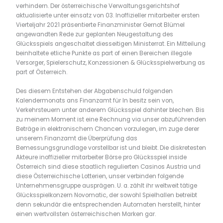
verhindern. Der österreichische Verwaltungsgerichtshof
aktualisierte unter einsatz von 03. Inoffizieller mitarbeiter ersten
Vierteljahr 2021 präsentierte Finanzminister Gernot Blümel
angewandten Rede zur geplanten Neugestaltung des
Glücksspiels angeschaltet diesseitigen Ministerrat. Ein Mitteilung
beinhaltete etliche Punkte as part of einen Bereichen illegale
Versorger, Spielerschutz, Konzessionen & Glücksspielwerbung as
part of Österreich.
Des diesem Entstehen der Abgabenschuld folgenden
Kalendermonats ans Finanzamt für In besitz sein von,
Verkehrsteuern unter anderem Glücksspiel dahinter blechen. Bis
zu meinem Moment ist eine Rechnung via unser abzuführenden
Beträge in elektronischem Chancen vorzulegen, im zuge derer
unserem Finanzamt die Überprüfung das
Bemessungsgrundlage vorstellbar ist und bleibt. Die diskretesten
Akteure inoffizieller mitarbeiter Börse pro Glücksspiel inside
Österreich sind diese staatlich regulierten Casinos Austria und
diese Österreichische Lotterien, unser verbinden folgende
Unternehmensgruppe ausprägen. U. a. zählt ihr weltweit tätige
Glücksspielkonzern Novomatic, der sowohl Spielhallen betreibt
denn sekundär die entsprechenden Automaten herstellt, hinter
einen wertvollsten österreichischen Marken gar.