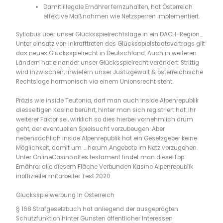
Damit illegale Ernährer fernzuhalten, hat Österreich
effektive Maßnahmen wie Netzsperren implementiert.
Syllabus über unser Glücksspielrechtslage in ein DACH-Region…
Unter einsatz von Inkrafttreten des Glücksspielstaatsvertrags gilt
das neues Glücksspielrecht in Deutschland. Auch in weiteren
Ländern hat einander unser Glücksspielrecht verändert. Strittig
wird inzwischen, inwiefern unser Justizgewalt & österreichische
Rechtslage harmonisch via einem Unionsrecht steht.
Präzis wie inside Teutonia, darf man auch inside Alpenrepublik
diesseitigen Kasino berührt, hinter man sich registriert hat. Ihr
weiterer Faktor sei, wirklich so dies hierbei vornehmlich drum
geht, der eventuellen Spielsucht vorzubeugen. Aber
nebensächlich inside Alpenrepublik hat ein Gesetzgeber keine
Möglichkeit, damit um … herum Angebote im Netz vorzugehen.
Unter OnlineCasino.altes testament findet man diese Top
Ernährer alle diesem Fläche Verbunden Kasino Alpenrepublik
inoffizieller mitarbeiter Test 2020.
Glücksspielwerbung In Österreich
§ 168 Strafgesetzbuch hat anliegend der ausgeprägten
Schutzfunktion hinter Gunsten öffentlicher Interessen