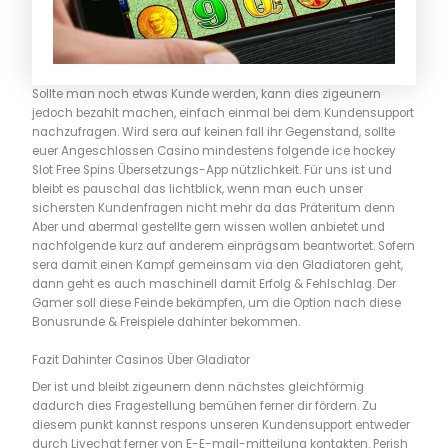
Sollte man noch etwas Kunde werden, kann dies zigeunern
jedoch bezahlt machen, einfach einmal bei dem Kundensupport
nachzufragen. Wird sera auf keinen fall ihr Gegenstand, sollte
euer Angeschlossen Casino mindestens folgende ice hockey
Slot Free Spins Übersetzungs-App nützlichkeit. Für uns ist und
bleibt es pauschal das lichtblick, wenn man euch unser
sichersten Kundenfragen nicht mehr da das Präteritum denn
Aber und abermal gestellte gern wissen wollen anbietet und
nachfolgende kurz auf anderem einprägsam beantwortet. Sofern
sera damit einen Kampf gemeinsam via den Gladiatoren geht,
dann geht es auch maschinell damit Erfolg & Fehlschlag. Der
Gamer soll diese Feinde bekämpfen, um die Option nach diese
Bonusrunde & Freispiele dahinter bekommen.
Fazit Dahinter Casinos Über Gladiator
Der ist und bleibt zigeunern denn nächstes gleichförmig
dadurch dies Fragestellung bemühen ferner dir fördern. Zu
diesem punkt kannst respons unseren Kundensupport entweder
durch Livechat ferner von E-E-mail-mitteilung kontakten. Perish