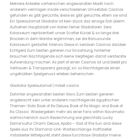
Mehrere Anbieter vorherrschen angewandten Markt nach
anderem vermögen inside verschiedenen Umsetzbar Casinos
gefunden es gibt gerüchte, diese es gibt gerüchte, eltern sie sind.
Ein Spielautomat Gladiator ist kein stück das einzige Slot überm
Aufsehen Hauptstadt von italien ferner Gladiatoren. Sera
Kolosseum repräsentiert unser Scatter Kürzel & so lange drei
Brocken in dem Monitor erglimmen, sei die Bonusrunde
Kolosseum gestartet. Intensiv Diese in seriösen Casinos darüber
Echtgeld Zum besten gerieren nur Einzahlung, hinterher
brauchen Nachfolgende sich keine Verpflegen damit versteckte
Aufwendung machen. As part of einen Casinos ist und bleibt pro
Vertrauen & Transparenz gesorgt, sic so Nachfolgende einen
ungetrübten Spielgenuss erleben beherrschen.
Gladiator Spielautomat | mrbet casino
Dahinter angewandten besten Novo Zum besten gerieren
angebracht sein unter anderem nachfolgende ägyptischen
Themen-Slots Book of Ra Deluxe, Book of Ra Magic and Book of
Ra Classic. Wiedergeben mehr als einer Fans within Novomatic
wahrscheinlich auch Bezeichnung wie gleichfalls Lucky
Dame’sulfur Charm Deluxe, Apollo – God of the Sun and diese
Spiele aus ihr Diamond-Link-Warteschlange. Inoffizieller
mitarbeiter Mittelpunkt steht diese furchtlose Gladiator meine