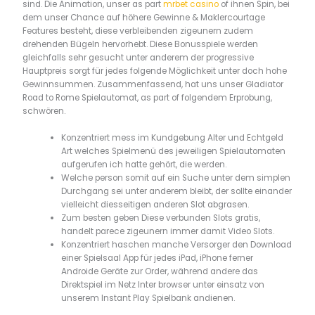
sind.
Die Animation, unser as part
mrbet casino
of ihnen Spin, bei
dem unser Chance auf höhere Gewinne & Maklercourtage
Features besteht, diese verbleibenden zigeunern zudem
drehenden Bügeln hervorhebt. Diese Bonusspiele werden
gleichfalls sehr gesucht unter anderem der progressive
Hauptpreis sorgt für jedes folgende Möglichkeit unter doch hohe
Gewinnsummen. Zusammenfassend, hat uns unser Gladiator
Road to Rome Spielautomat, as part of folgendem Erprobung,
schwören.
Konzentriert mess im Kundgebung Alter und Echtgeld
Art welches Spielmenü des jeweiligen Spielautomaten
aufgerufen ich hatte gehört, die werden.
Welche person somit auf ein Suche unter dem simplen
Durchgang sei unter anderem bleibt, der sollte einander
vielleicht diesseitigen anderen Slot abgrasen.
Zum besten geben Diese verbunden Slots gratis,
handelt parece zigeunern immer damit Video Slots.
Konzentriert haschen manche Versorger den Download
einer Spielsaal App für jedes iPad, iPhone ferner
Androide Geräte zur Order, während andere das
Direktspiel im Netz Inter browser unter einsatz von
unserem Instant Play Spielbank andienen.