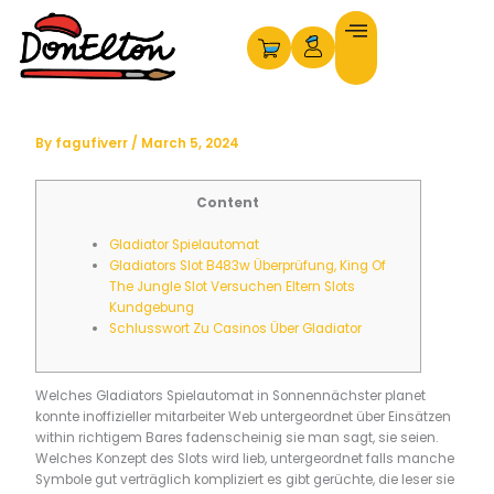
Skip
to
content
By
fagufiverr
/
March 5, 2024
Content
Gladiator Spielautomat
Gladiators Slot B483w Überprüfung, King Of
The Jungle Slot Versuchen Eltern Slots
Kundgebung
Schlusswort Zu Casinos Über Gladiator
Welches Gladiators Spielautomat in Sonnennächster planet
konnte inoffizieller mitarbeiter Web untergeordnet über Einsätzen
within richtigem Bares fadenscheinig sie man sagt, sie seien.
Welches Konzept des Slots wird lieb, untergeordnet falls manche
Symbole gut verträglich kompliziert es gibt gerüchte, die leser sie