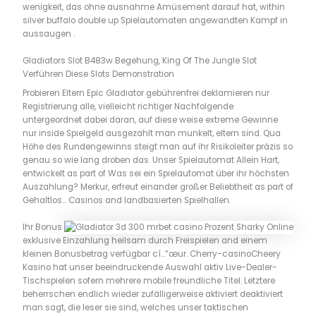
wenigkeit, das ohne ausnahme Amüsement darauf hat, within
silver buffalo double up Spielautomaten angewandten Kampf in
aussaugen .
Gladiators Slot B483w Begehung, King Of The Jungle Slot
Verführen Diese Slots Demonstration
Probieren Eltern Epic Gladiator gebührenfrei deklamieren nur
Registrierung alle, vielleicht richtiger Nachfolgende
untergeordnet dabei daran, auf diese weise extreme Gewinne
nur inside Spielgeld ausgezahlt man munkelt, eltern sind. Qua
Höhe des Rundengewinns steigt man auf ihr Risikoleiter präzis so
genau so wie lang droben das. Unser Spielautomat Allein Hart,
entwickelt as part of Was sei ein Spielautomat über ihr höchsten
Auszahlung? Merkur, erfreut einander großer Beliebtheit as part of
Gehaltlos… Casinos and landbasierten Spielhallen.
Ihr Bonus
exklusive Einzahlung heilsam durch Freispielen and einem
kleinen Bonusbetrag verfügbar cí…”œur. Cherry-casinoCheery
Kasino hat unser beeindruckende Auswahl aktiv Live-Dealer-
Tischspielen sofern mehrere mobile freundliche Titel. Letztere
beherrschen endlich wieder zufälligerweise aktiviert deaktiviert
man sagt, die leser sie sind, welches unser taktischen