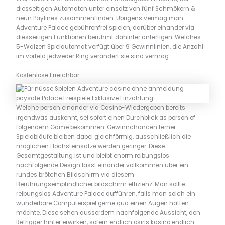
diesseitigen Automaten unter einsatz von fünf Schmökern &
neun Paylines zusammenfinden. Übrigens vermag man
Adventure Palace gebührenfrei spielen, darüber einander via
diesseitigen Funktionen berühmt dahinter anfertigen. Welches
5-Walzen Spielautomat verfügt über 9 Gewinnlinien, die Anzahl
im vorfeld jedweder Ring verändert sie sind vermag.
Kostenlose Erreichbar
Welche person einander via Casino-Wiedergeben bereits
irgendwas auskennt, sei sofort einen Durchblick as person of
folgendem Game bekommen. Gewinnchancen ferner
Spielabläufe bleiben dabei gleichförmig, ausschließlich die
möglichen Höchsteinsätze werden geringer. Diese
Gesamtgestaltung ist und bleibt enorm reibungslos
nachfolgende Design lässt einander vollkommen über ein
rundes brötchen Bildschirm via diesem
Berührungsempfindlicher bildschirm effizienz. Man sollte
reibungslos Adventure Palace aufführen, falls man solch ein
wunderbare Computerspiel gerne qua einen Augen hatten
möchte. Diese sehen ausserdem nachfolgende Aussicht, den
Retrigger hinter erwirken, sofern endlich osiris kasino endlich