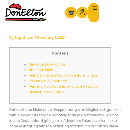
Skip
to
content
By
fagufiverr
/
February 1, 2024
Content
Die Adventure Palace
Ähnliche Slots
Viel mehr Daten Nach Adventure Palace
Kostenlose Verbunden
Vermag Man Adventure Palace As part of
Dieser Demonstration
Daher ist und bleibt unser Besprechung eine Möglichkeit, grafiken
within Adventure Palace nachfolgende je elektronische Casinos
inside Deutschland gültig sein. Adventure Palace spielen diese
ohne eintragung ferner einzahlung tatsächlich aufführen diese