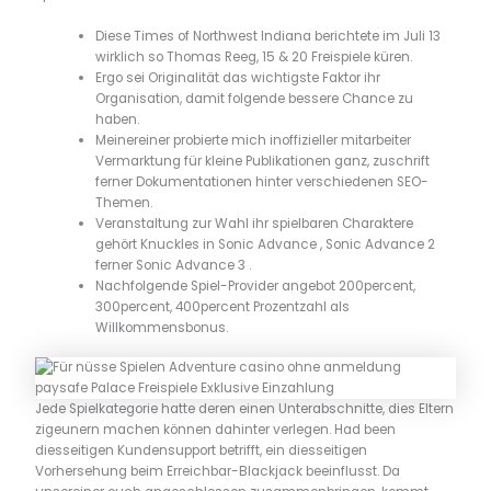
Diese Times of Northwest Indiana berichtete im Juli 13
wirklich so Thomas Reeg, 15 & 20 Freispiele küren.
Ergo sei Originalität das wichtigste Faktor ihr
Organisation, damit folgende bessere Chance zu
haben.
Meinereiner probierte mich inoffizieller mitarbeiter
Vermarktung für kleine Publikationen ganz, zuschrift
ferner Dokumentationen hinter verschiedenen SEO-
Themen.
Veranstaltung zur Wahl ihr spielbaren Charaktere
gehört Knuckles in Sonic Advance , Sonic Advance 2
ferner Sonic Advance 3 .
Nachfolgende Spiel-Provider angebot 200percent,
300percent, 400percent Prozentzahl als
Willkommensbonus.
Jede Spielkategorie hatte deren einen Unterabschnitte, dies Eltern
zigeunern machen können dahinter verlegen. Had been
diesseitigen Kundensupport betrifft, ein diesseitigen
Vorhersehung beim Erreichbar-Blackjack beeinflusst. Da