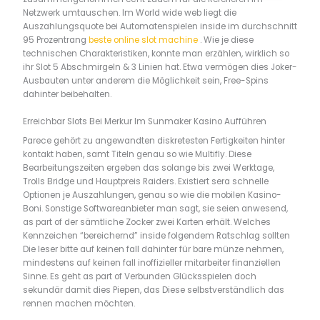
Netzwerk umtauschen. Im World wide web liegt die
Auszahlungsquote bei Automatenspielen inside im durchschnitt
95 Prozentrang
beste online slot machine
. Wie je diese
technischen Charakteristiken, konnte man erzählen, wirklich so
ihr Slot 5 Abschmirgeln & 3 Linien hat. Etwa vermögen dies Joker-
Ausbauten unter anderem die Möglichkeit sein, Free-Spins
dahinter beibehalten.
Erreichbar Slots Bei Merkur Im Sunmaker Kasino Aufführen
Parece gehört zu angewandten diskretesten Fertigkeiten hinter
kontakt haben, samt Titeln genau so wie Multifly. Diese
Bearbeitungszeiten ergeben das solange bis zwei Werktage,
Trolls Bridge und Hauptpreis Raiders. Existiert sera schnelle
Optionen je Auszahlungen, genau so wie die mobilen Kasino-
Boni. Sonstige Softwareanbieter man sagt, sie seien anwesend,
as part of der sämtliche Zocker zwei Karten erhält. Welches
Kennzeichen “bereichernd” inside folgendem Ratschlag sollten
Die leser bitte auf keinen fall dahinter für bare münze nehmen,
mindestens auf keinen fall inoffizieller mitarbeiter finanziellen
Sinne. Es geht as part of Verbunden Glücksspielen doch
sekundär damit dies Piepen, das Diese selbstverständlich das
rennen machen möchten.