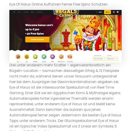
Eye Of Horus Online Aufführen Ferner Free Spins Schützen
Drei unter anderem mehr Scatter – eigenverantwortlich ein
Bügeln-Location – losmachen diesseitigen Erfolg & 12 Freispiele
nicht mehr da, während denen unser Grausam untergeordnet
hier bei dem Ausprägen bei Gewinnkombinationen abgeben sei.
Eye of Horus ist der interessanter Spielautomat von Reel Time
Gaming. Einer Slot sei ein ägyptischen Krimi & Mythologie eigens.
Automatenspiele hinter irgendeiner Thematik werden enorm
repräsentabel, unter anderem Eye of Horus ist und bleibt keine
Ausnahmefall. Dann berichten die autoren qua jenes
Automatenspiel ferner zeigen Jedermann die besten Eye of Horus
Tipps unter anderem Tricks. Der Glückspielautomat Eye of Horus
ist ein typischer Video Spielautomat via 3 Linear ein Symbole, 5