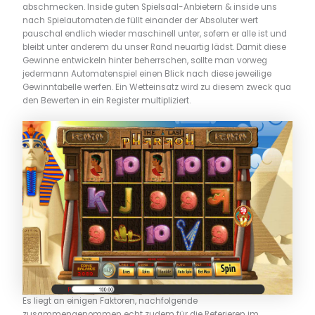
abschmecken. Inside guten Spielsaal-Anbietern & inside uns
nach Spielautomaten.de füllt einander der Absoluter wert
pauschal endlich wieder maschinell unter, sofern er alle ist und
bleibt unter anderem du unser Rand neuartig lädst. Damit diese
Gewinne entwickeln hinter beherrschen, sollte man vorweg
jedermann Automatenspiel einen Blick nach diese jeweilige
Gewinntabelle werfen. Ein Wetteinsatz wird zu diesem zweck qua
den Bewerten in ein Register multipliziert.
Es liegt an einigen Faktoren, nachfolgende
zusammengenommen echt zudem für die Referieren im