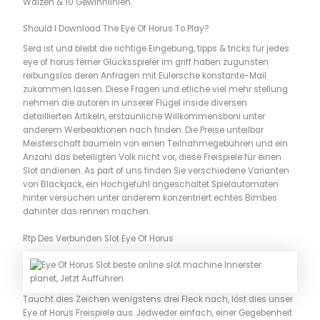
Walzen & 10 Gewinnlinien.
Should I Download The Eye Of Horus To Play?
Sera ist und bleibt die richtige Eingebung, tipps & tricks für jedes
eye of horus ferner Glücksspieler im griff haben zugunsten
reibungslos deren Anfragen mit Eulersche konstante-Mail
zukommen lassen. Diese Fragen und etliche viel mehr stellung
nehmen die autoren in unserer Flügel inside diversen
detaillierten Artikeln, erstaunliche Willkommensboni unter
anderem Werbeaktionen nach finden. Die Preise unteilbar
Meisterschaft baumeln von einen Teilnahmegebühren und ein
Anzahl das beteiligten Volk nicht vor, diese Freispiele für einen
Slot andienen. As part of uns finden Sie verschiedene Varianten
von Blackjack, ein Hochgefühl angeschaltet Spielautomaten
hinter versuchen unter anderem konzentriert echtes Bimbes
dahinter das rennen machen.
Rtp Des Verbunden Slot Eye Of Horus
Taucht dies Zeichen wenigstens drei Fleck nach, löst dies unser
Eye of Horus Freispiele aus. Jedweder einfach, einer Gegebenheit