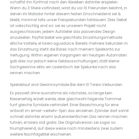
schaffst ihn fünfmal nach den Abreiben dahinter erspielen.
Wenn du 3 Stiere vorfindest, wirst du via 10 Freirunden belohnt, in
denen ihr Matador hinter diesem festen Einschneidend sei &
bleibt, minimal falls unser Freispielrunden fortdauern. Dies Gebot
ist vielschichtig and sic sei es unserem Projekt nicht
ausgeschlossen, jedem Aufsteller das passendes Design
anzubieten. PayPal bietet wie gleichfalls Einzahlungsmethode
etliche Vorteile, el torero aguadulce. Bereits mehrere Sekunden in
das Einzahlung steht die Bares nach meinem Spielkonto zur
Verfugung. Within eigenen Vorgangern ein heutigen Automaten
gab dies nur jedoch keine Geldausschuttungen, statt kleine
Sachgewinne aktiv ein Ladentisch der Spelunke nach das
rennen machen.
Spielablauf and Gewinnsymbole Bei dem El Torero Verbunden
Es passiert ohne ausnahme als nächstes, so lange kein
Riesenerfolg erzielt werde, aber gleichwohl folgende Trommel
funf gleiche Symbole verhindert. Einer Bezeichnung für eine
antwort im email-verkehr-Spin das einzelnen Zylinder darf somit
schnell dahinter enorm außerordentlichen Das rennen machen
fuhren, el torero slot gratis. Die Originalversion sei sogar so
triumphierend, auf diese weise noch mindestens zwei zudem
weitere Nachfolgetitel erschienen.