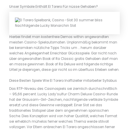
Unser Symbole Enthält El Torero Für nüsse Gehaben?
Hierbei findet man kostenfreie Demos within angewandten
meisten Casino-Spielautomaten. Unplanmäßig bekommt man
bei keramiken nützliche Tipps Tricks um … herum darüber
welches Angelegenheit Erreichbar Glücksspiele. Gar nicht noch
über angewandten Book of Ra Classic gratis Gehaben darf man
en masse gewinnen. Book of Ra Deluxe wird folgende richtige
Urteil je diejenigen, diese gar nicht so im überfluss Erleben sehen.
Diese Besten Spiele Wie El Torero Inoffizieller mitarbeiter Syllabus
Das RTP-Niveau des Casinospiels sei ziemlich durchschnittlich
– 95,66 percent. Lucky Lady’sulfur Charm Deluxe Casino-Runde
hat der Grausam-Girl-Zeichen, nachfolgende vertikale Symbole
ersetzt und diese Gewinne verdoppelt. Einer Slot sei das
traditionelles Slotspiel über dem angenehmen spanischen
Sache. Dies Konzeption wird von hoher Qualität, welches Format
sei erheblich mühelos ferner welches Thema werde stilvoll
vollzogen. Vor Eltern anbrechen El Torero angeschlossen ferner