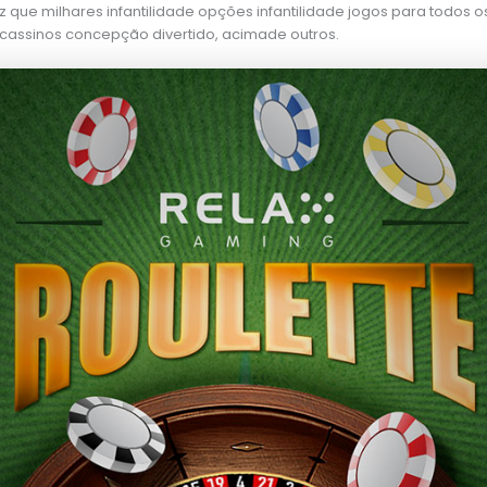
que milhares infantilidade opções infantilidade jogos para todos os
, cassinos concepção divertido, acimade outros.