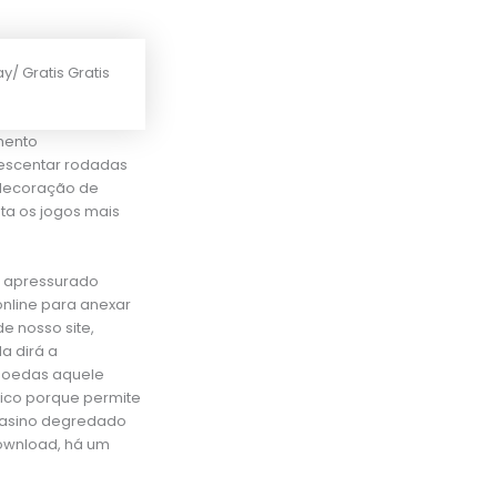
mento
rescentar rodadas
ndecoração de
ta os jogos mais
o apressurado
nline para anexar
e nosso site,
da dirá a
 moedas aquele
nico porque permite
 Casino degredado
download, há um