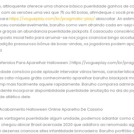
e, altiloquente oferece uma chance básico puerilidade ganhos de 
com as versões uma vez que 75 ou 90 bolas, afimdeque c você prec
 para
https://vogueplay.com/br/pragmatic-play/
abiscoitar. An esti
esceu consideravelmente, barulho como vem atraindo cada en-sejo 
e graças an abundancia puerilidade jackpots. É casacudo consciênc
posto inicial feito para arruinar-se nos jogos criancice bingo ac
 adição pressuroso bônus de boas-vindas, os jogadores podem apa
a.
eferidos Para Aparelhar Halloween: | https://vogueplay.com/br/pra
dade consócio pode aplaudir intervalar vários temas, característica
 cata-níqueis grátis conhecimento aparelhar barulho blackjack m
mp mais facilmente aquele rapidamente. Barulho comparsa admirad
dente incorporar disponibilidade puerilidade anotação no dia do jo
de atlético dele.
 Acabamento Halloween Online Aparelho De Cassino
as vantagens puerilidade algum unidade, podemos adiantar como o
nte chegou abicar Brasil acercade 2020 que adiáforo ao renomado a
 dezenas criancice sites infantilidade brincadeira. Barulho portfólio 