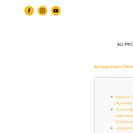
Skip
to
content
ALL PR
By
fagufiverr
/
Mar
Nossos C
Aprestar
Como Ap
Hallowe
Criancic
Jogue Vi