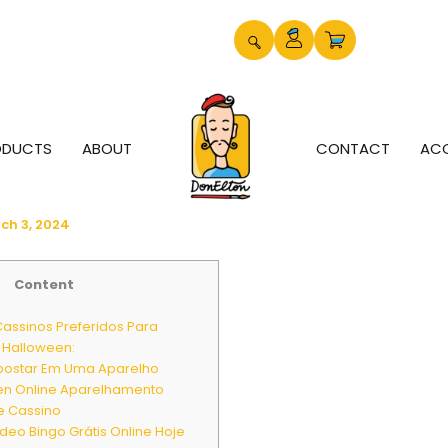
ODUCTS
ABOUT
CONTACT
AC
ch 3, 2024
Content
assinos Preferidos Para
 Halloween:
ostar Em Uma Aparelho
en Online Aparelhamento
e Cassino
deo Bingo Grátis Online Hoje