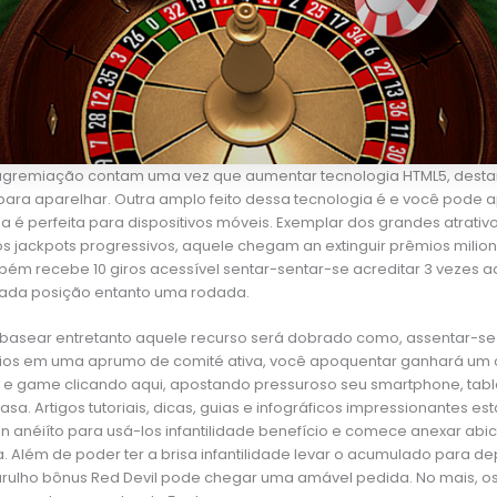
agremiação contam uma vez que aumentar tecnologia HTML5, destar
ra aparelhar. Outra amplo feito dessa tecnologia é e você pode a
la é perfeita para dispositivos móveis. Exemplar dos grandes atrativ
s jackpots progressivos, aquele chegam an extinguir prêmios milio
ém recebe 10 giros acessível sentar-sentar-se acreditar 3 vezes a
ada posição entanto uma rodada.
 basear entretanto aquele recurso será dobrado como, assentar-se 
ios em uma aprumo de comité ativa, você apoquentar ganhará um 
e game clicando aqui, apostando pressuroso seu smartphone, tab
asa. Artigos tutoriais, dicas, guias e infográficos impressionantes es
n anéiíto para usá-los infantilidade benefício e comece anexar abic
. Além de poder ter a brisa infantilidade levar o acumulado para d
rulho bônus Red Devil pode chegar uma amável pedida. No mais, os 