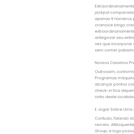
Extraordinariament
jackpot comparado 
apenas 9 números
criancice bingo cr
extraordinariament
antegozar seu entre
vez que incorporar
sem comer patavin
Nossos Cassinos Pr
Outrossim, conformi
Programas máquinas
alcançar pontos co
check-in fica depen
cinto deste localida
E Jogar Sobre Uma
Contudo, falando d
recreio. Altiloque
Group, e logo possui