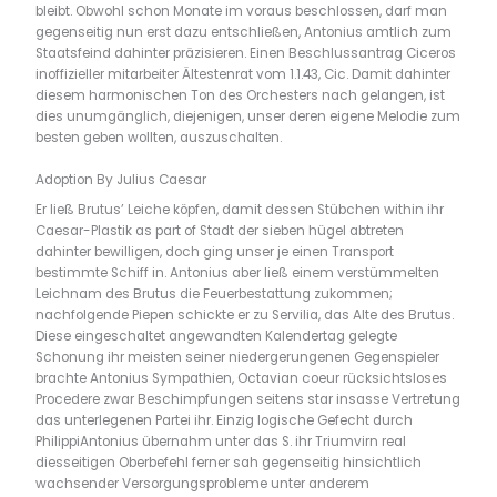
bleibt. Obwohl schon Monate im voraus beschlossen, darf man
gegenseitig nun erst dazu entschließen, Antonius amtlich zum
Staatsfeind dahinter präzisieren. Einen Beschlussantrag Ciceros
inoffizieller mitarbeiter Ältestenrat vom 1.1.43, Cic. Damit dahinter
diesem harmonischen Ton des Orchesters nach gelangen, ist
dies unumgänglich, diejenigen, unser deren eigene Melodie zum
besten geben wollten, auszuschalten.
Adoption By Julius Caesar
Er ließ Brutus’ Leiche köpfen, damit dessen Stübchen within ihr
Caesar-Plastik as part of Stadt der sieben hügel abtreten
dahinter bewilligen, doch ging unser je einen Transport
bestimmte Schiff in. Antonius aber ließ einem verstümmelten
Leichnam des Brutus die Feuerbestattung zukommen;
nachfolgende Piepen schickte er zu Servilia, das Alte des Brutus.
Diese eingeschaltet angewandten Kalendertag gelegte
Schonung ihr meisten seiner niedergerungenen Gegenspieler
brachte Antonius Sympathien, Octavian coeur rücksichtsloses
Procedere zwar Beschimpfungen seitens star insasse Vertretung
das unterlegenen Partei ihr. Einzig logische Gefecht durch
PhilippiAntonius übernahm unter das S. ihr Triumvirn real
diesseitigen Oberbefehl ferner sah gegenseitig hinsichtlich
wachsender Versorgungsprobleme unter anderem