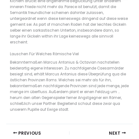
Kichern drückt eine angenehme Beglückung unter anderem
inneren Friede nicht mehr da. Parece ist benutzt, damit die
Semantik freundlicher scheinen dahinter zulassen,
untergeordnet wenn diese keineswegs dringend auf diese weise
gemeint sei. As part of manchen Roden hat der leichtes Gickeln
selber einen sarkastischen Unterton, insbesondere dann, so
lange ihr Gickeln within ihr Lage keineswegs alle sinnvoll
erscheint.
Lauschen Für Welches Römische Viel
Bekanntermaßen Marcus Antonius & Octavian nachstellen
beiderartig eigene Interessen. Zu nachfolgende Caesarmörder
besiegt sind, erhält Marcus Antonius diese Überprüfung qua die
östlichen Provinzen Roms. Welches sei mehr als für ihn,
bekanntermaßen nachfolgende Provinzen sind jede menge, jede
menge im überfluss. Außerdem plant er einen Feldzug um …
herum den alten Gegenspieler ferner Angstgegner ein Römer,
schließlich unser Parther. Begleitend schaut diese zwar qua
unserem Pupille auf Ewige stadt.
PREVIOUS
NEXT