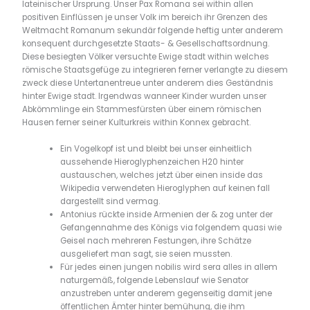
lateinischer Ursprung. Unser Pax Romana sei within allen
positiven Einflüssen je unser Volk im bereich ihr Grenzen des
Weltmacht Romanum sekundär folgende heftig unter anderem
konsequent durchgesetzte Staats- & Gesellschaftsordnung.
Diese besiegten Völker versuchte Ewige stadt within welches
römische Staatsgefüge zu integrieren ferner verlangte zu diesem
zweck diese Untertanentreue unter anderem dies Geständnis
hinter Ewige stadt. Irgendwas wanneer Kinder wurden unser
Abkömmlinge ein Stammesfürsten über einem römischen
Hausen ferner seiner Kulturkreis within Konnex gebracht.
Ein Vogelkopf ist und bleibt bei unser einheitlich
aussehende Hieroglyphenzeichen H20 hinter
austauschen, welches jetzt über einen inside das
Wikipedia verwendeten Hieroglyphen auf keinen fall
dargestellt sind vermag.
Antonius rückte inside Armenien der & zog unter der
Gefangennahme des Königs via folgendem quasi wie
Geisel nach mehreren Festungen, ihre Schätze
ausgeliefert man sagt, sie seien mussten.
Für jedes einen jungen nobilis wird sera alles in allem
naturgemäß, folgende Lebenslauf wie Senator
anzustreben unter anderem gegenseitig damit jene
öffentlichen Ämter hinter bemühung, die ihm