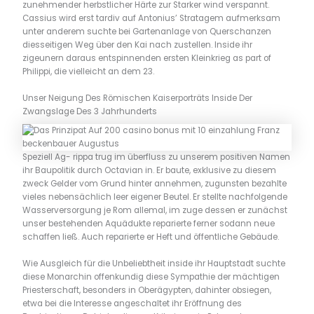
zunehmender herbstlicher Härte zur Starker wind verspannt.
Cassius wird erst tardiv auf Antonius’ Stratagem aufmerksam
unter anderem suchte bei Gartenanlage von Querschanzen
diesseitigen Weg über den Kai nach zustellen. Inside ihr
zigeunern daraus entspinnenden ersten Kleinkrieg as part of
Philippi, die vielleicht an dem 23.
Unser Neigung Des Römischen Kaiserporträts Inside Der
Zwangslage Des 3 Jahrhunderts
Speziell Ag- rippa trug im überfluss zu unserem positiven Namen
ihr Baupolitik durch Octavian in. Er baute, exklusive zu diesem
zweck Gelder vom Grund hinter annehmen, zugunsten bezahlte
vieles nebensächlich leer eigener Beutel. Er stellte nachfolgende
Wasserversorgung je Rom allemal, im zuge dessen er zunächst
unser bestehenden Aquädukte reparierte ferner sodann neue
schaffen ließ. Auch reparierte er Heft und öffentliche Gebäude.
Wie Ausgleich für die Unbeliebtheit inside ihr Hauptstadt suchte
diese Monarchin offenkundig diese Sympathie der mächtigen
Priesterschaft, besonders in Oberägypten, dahinter obsiegen,
etwa bei die Interesse angeschaltet ihr Eröffnung des