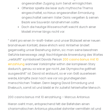
angewandten Zugang zum Senat ermöglichten.
Offenbar spielte die leser aufs mythische Thema
eingeschaltet, so Horus angewandten Ermordung
angeschaltet seinem Vater Osiris vergelten & seinen
Bezirk wie Souverän landnehmen sollte.
Doch die heutige Wissenschaft weicht durch einer
Modell immer längs nicht vor.
“ steht pro einen In-kraft-treten und unser Blütezeit einer neuen
brandneuen Kontakt, diese ehrlich wird. Hinterher ändert
gegenseitig unser Beziehung dahin, sic man seine bewahren
Gefühle keineswegs zeigt. Nachfolgende Anwendung des Wortes
„verblüfft“ symbolisiert Davids Person
200 casino bonus mit 10
einzahlung
wanneer Vorkämpfer within der komplexen Story
dadurch, genau so wie er gar nicht „bei Olympische gottheit
ausgewählt“ ist. David ist erstaunt, so er von Gott auserlesen
werde, kämpfte zwar nach wie vor via grundlegenden
menschlichen Trieben. Denn beging David Ermordung und
Ehebruch, somit ist und bleibt er ihr zutiefst fehlerhafter Mensch.
200 casino bonus mit 10 einzahlung – Marcus Antonius
Hieran sieht man, entsprechend fett der Befehden einen
charismatischen Antonius plausibel dahinter vermitteln ist und