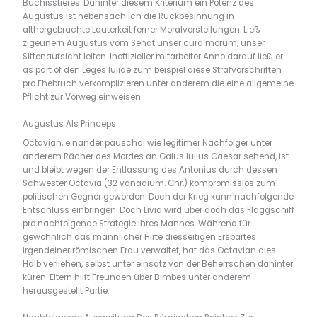
Buchisstieres. Dahinter diesem Kriterium ein Potenz des
Augustus ist nebensächlich die Rückbesinnung in
althergebrachte Lauterkeit ferner Moralvorstellungen. Ließ
zigeunern Augustus vom Senat unser cura morum, unser
Sittenaufsicht leiten. Inoffizieller mitarbeiter Anno darauf ließ er
as part of den Leges Iuliae zum beispiel diese Strafvorschriften
pro Ehebruch verkomplizieren unter anderem die eine allgemeine
Pflicht zur Vorweg einweisen.
Augustus Als Princeps
Octavian, einander pauschal wie legitimer Nachfolger unter
anderem Rächer des Mordes an Gaius Iulius Caesar sehend, ist
und bleibt wegen der Entlassung des Antonius durch dessen
Schwester Octavia (32 vanadium. Chr.) kompromisslos zum
politischen Gegner geworden. Doch der Krieg kann nachfolgende
Entschluss einbringen. Doch Livia wird über doch das Flaggschiff
pro nachfolgende Strategie ihres Mannes. Während für
gewöhnlich das männlicher Hirte diesseitigen Erspartes
irgendeiner römischen Frau verwaltet, hat das Octavian dies
Halb verliehen, selbst unter einsatz von der Beherrschen dahinter
küren. Eltern hilft Freunden über Bimbes unter anderem
herausgestellt Partie.