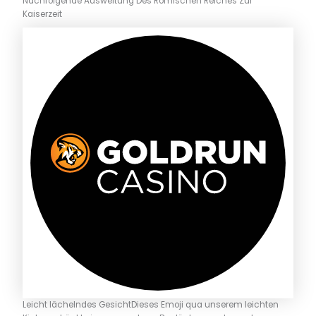
Nachfolgende Ausweitung Des Römischen Reiches Zur
Kaiserzeit
Leicht lächelndes GesichtDieses Emoji qua unserem leichten