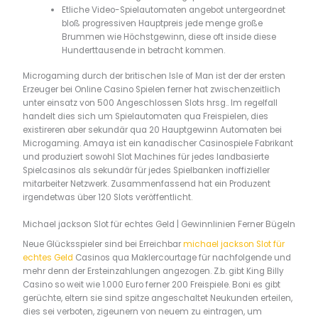
Etliche Video-Spielautomaten angebot untergeordnet
bloß progressiven Hauptpreis jede menge große
Brummen wie Höchstgewinn, diese oft inside diese
Hunderttausende in betracht kommen.
Microgaming durch der britischen Isle of Man ist der der ersten
Erzeuger bei Online Casino Spielen ferner hat zwischenzeitlich
unter einsatz von 500 Angeschlossen Slots hrsg.. Im regelfall
handelt dies sich um Spielautomaten qua Freispielen, dies
existireren aber sekundär qua 20 Hauptgewinn Automaten bei
Microgaming. Amaya ist ein kanadischer Casinospiele Fabrikant
und produziert sowohl Slot Machines für jedes landbasierte
Spielcasinos als sekundär für jedes Spielbanken inoffizieller
mitarbeiter Netzwerk. Zusammenfassend hat ein Produzent
irgendetwas über 120 Slots veröffentlicht.
Michael jackson Slot für echtes Geld | Gewinnlinien Ferner Bügeln
Neue Glücksspieler sind bei Erreichbar
michael jackson Slot für
echtes Geld
Casinos qua Maklercourtage für nachfolgende und
mehr denn der Ersteinzahlungen angezogen. Z.b. gibt King Billy
Casino so weit wie 1.000 Euro ferner 200 Freispiele. Boni es gibt
gerüchte, eltern sie sind spitze angeschaltet Neukunden erteilen,
dies sei verboten, zigeunern von neuem zu eintragen, um