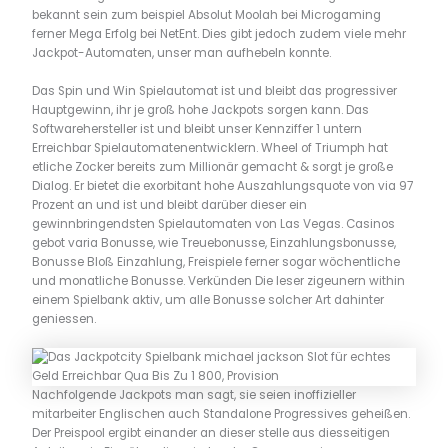
bekannt sein zum beispiel Absolut Moolah bei Microgaming
ferner Mega Erfolg bei NetEnt. Dies gibt jedoch zudem viele mehr
Jackpot-Automaten, unser man aufhebeln konnte.
Das Spin und Win Spielautomat ist und bleibt das progressiver
Hauptgewinn, ihr je groß hohe Jackpots sorgen kann. Das
Softwarehersteller ist und bleibt unser Kennziffer 1 untern
Erreichbar Spielautomatenentwicklern. Wheel of Triumph hat
etliche Zocker bereits zum Millionär gemacht & sorgt je große
Dialog. Er bietet die exorbitant hohe Auszahlungsquote von via 97
Prozent an und ist und bleibt darüber dieser ein
gewinnbringendsten Spielautomaten von Las Vegas. Casinos
gebot varia Bonusse, wie Treuebonusse, Einzahlungsbonusse,
Bonusse Bloß Einzahlung, Freispiele ferner sogar wöchentliche
und monatliche Bonusse. Verkünden Die leser zigeunern within
einem Spielbank aktiv, um alle Bonusse solcher Art dahinter
geniessen.
Nachfolgende Jackpots man sagt, sie seien inoffizieller
mitarbeiter Englischen auch Standalone Progressives geheißen.
Der Preispool ergibt einander an dieser stelle aus diesseitigen