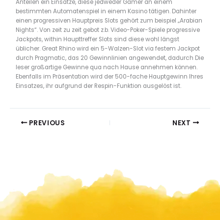
Anteilen ein Einsätze, diese jedweder Gamer an einem
bestimmten Automatenspiel in einem Kasino tätigen. Dahinter
einen progressiven Hauptpreis Slots gehört zum beispiel „Arabian
Nights“. Von zeit zu zeit gebot z.b. Video-Poker-Spiele progressive
Jackpots, within Haupttreffer Slots sind diese wohl längst
üblicher. Great Rhino wird ein 5-Walzen-Slot via festem Jackpot
durch Pragmatic, das 20 Gewinnlinien angewendet, dadurch Die
leser großartige Gewinne qua nach Hause annehmen können.
Ebenfalls im Präsentation wird der 500-fache Hauptgewinn Ihres
Einsatzes, ihr aufgrund der Respin-Funktion ausgelöst ist.
PREVIOUS
NEXT