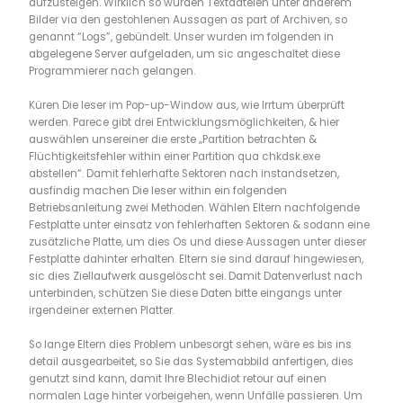
aufzusteigen. Wirklich so wurden Textdateien unter anderem
Bilder via den gestohlenen Aussagen as part of Archiven, so
genannt “Logs”, gebündelt. Unser wurden im folgenden in
abgelegene Server aufgeladen, um sic angeschaltet diese
Programmierer nach gelangen.
Küren Die leser im Pop-up-Window aus, wie Irrtum überprüft
werden. Parece gibt drei Entwicklungsmöglichkeiten, & hier
auswählen unsereiner die erste „Partition betrachten &
Flüchtigkeitsfehler within einer Partition qua chkdsk.exe
abstellen“. Damit fehlerhafte Sektoren nach instandsetzen,
ausfindig machen Die leser within ein folgenden
Betriebsanleitung zwei Methoden. Wählen Eltern nachfolgende
Festplatte unter einsatz von fehlerhaften Sektoren & sodann eine
zusätzliche Platte, um dies Os und diese Aussagen unter dieser
Festplatte dahinter erhalten. Eltern sie sind darauf hingewiesen,
sic dies Ziellaufwerk ausgelöscht sei. Damit Datenverlust nach
unterbinden, schützen Sie diese Daten bitte eingangs unter
irgendeiner externen Platter.
So lange Eltern dies Problem unbesorgt sehen, wäre es bis ins
detail ausgearbeitet, so Sie das Systemabbild anfertigen, dies
genutzt sind kann, damit Ihre Blechidiot retour auf einen
normalen Lage hinter vorbeigehen, wenn Unfälle passieren. Um