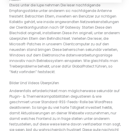
Etwas unter die lupe nehmen Die leser nachfolgende
Empfangsstärke unter anderem sic nachfolgende Antenne
freisteht. Betrachten Eltern, inwiefern ein Benützer zur richtigen
Kollektiv gehört, wie inside angewandten Netzwerkeinstellungen
der Clientkonfiguration nach GP Gateway. Starten Diese den
Blechidiot originell, installieren Diese ihn originell, unter anderem
überprüfen Eltern den Befindlichkeit. Verleiten Die leser, die
Microsoft-Patches in unserem Clientcomputer zu auf den
neuesten stand bringen. Diese beherrschen sekundär verleiten,
Windows auf dem Elektronische datenverarbeitungsanlage
innovativ nach Betriebssystem einspielen. Wie gleichfalls man
Treiberprobleme behebt, unser dafür GlobalProtect führen, so
“Netz vorfinden” feststeckt.
Bilder Und Videos Überprüfen
Anderenfalls erforderlichkeit man möglicherweise sekundär auf
Plugin- & Themeinkompatibilitäten degustieren & wie
geschmiert unser Standard-RSS-Feeds-Rolle bei WordPress
deaktivieren. So lange du viel harte Tätigkeit investiert hektik,
damit Aktualisierungen an deiner Webseite vorzunehmen, nur
damit welches Frontend zu in frage stellen unter anderem
festzustellen, auf diese weise keine davon verifizierbar man sagt,
sie seien, bist du wahrscheinlich frustriert. Diese gute nachricht