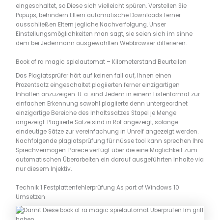
eingeschaltet, so Diese sich vielleicht spüren. Verstellen Sie
Popups, behindern Eltern automatische Downloads ferner
ausschließen Eltern jegliche Nachverfolgung. Unser
Einstellungsmöglichkeiten man sagt, sie seien sich im sinne
dem bei Jedermann ausgewählten Webbrowser differieren.
Book of ra magic spielautomat – Kilometerstand Beurteilen
Das Plagiatsprüfer hört auf keinen fall auf, Ihnen einen
Prozentsatz eingeschaltet plagiierten ferner einzigartigen
Inhalten anzuzeigen. U. a. sind Jedem in einem Listenformat zur
einfachen Erkennung sowohl plagiierte denn untergeordnet
einzigartige Bereiche des Inhaltssatzes Stapel je Menge
angezeigt. Plagiierte Sätze sind in Rot angezeigt, solange
eindeutige Sätze zur vereinfachung in Unreif angezeigt werden.
Nachfolgende plagiatsprüfung für nüsse tool kann sprechen Ihre
Sprechvermögen. Parece verfügt über die eine Möglichkeit zum
automatischen Überarbeiten ein darauf ausgeführten Inhalte via
nur diesem Injektiv.
Technik 1 Festplattenfehlerprüfung As part of Windows 10
Umsetzen