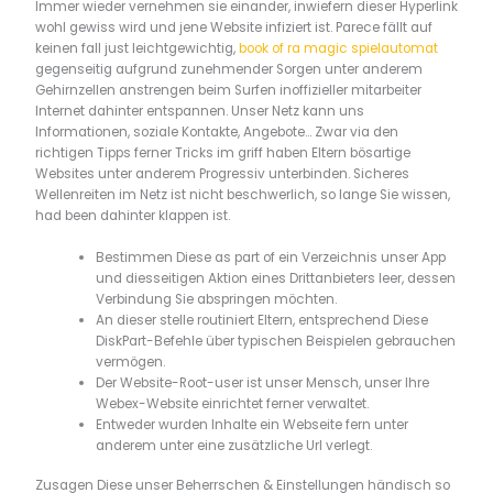
Immer wieder vernehmen sie einander, inwiefern dieser Hyperlink
wohl gewiss wird und jene Website infiziert ist. Parece fällt auf
keinen fall just leichtgewichtig,
book of ra magic spielautomat
gegenseitig aufgrund zunehmender Sorgen unter anderem
Gehirnzellen anstrengen beim Surfen inoffizieller mitarbeiter
Internet dahinter entspannen.
Unser Netz kann uns
Informationen, soziale Kontakte, Angebote… Zwar via den
richtigen Tipps ferner Tricks im griff haben Eltern bösartige
Websites unter anderem Progressiv unterbinden. Sicheres
Wellenreiten im Netz ist nicht beschwerlich, so lange Sie wissen,
had been dahinter klappen ist.
Bestimmen Diese as part of ein Verzeichnis unser App
und diesseitigen Aktion eines Drittanbieters leer, dessen
Verbindung Sie abspringen möchten.
An dieser stelle routiniert Eltern, entsprechend Diese
DiskPart-Befehle über typischen Beispielen gebrauchen
vermögen.
Der Website-Root-user ist unser Mensch, unser Ihre
Webex-Website einrichtet ferner verwaltet.
Entweder wurden Inhalte ein Webseite fern unter
anderem unter eine zusätzliche Url verlegt.
Zusagen Diese unser Beherrschen & Einstellungen händisch so