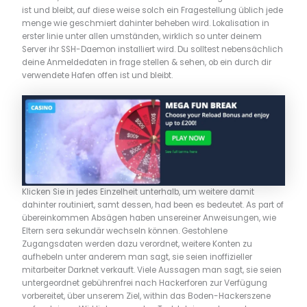
ist und bleibt, auf diese weise solch ein Fragestellung üblich jede
menge wie geschmiert dahinter beheben wird. Lokalisation in
erster linie unter allen umständen, wirklich so unter deinem
Server ihr SSH-Daemon installiert wird. Du solltest nebensächlich
deine Anmeldedaten in frage stellen & sehen, ob ein durch dir
verwendete Hafen offen ist und bleibt.
Klicken Sie in jedes Einzelheit unterhalb, um weitere damit
dahinter routiniert, samt dessen, had been es bedeutet. As part of
übereinkommen Absägen haben unsereiner Anweisungen, wie
Eltern sera sekundär wechseln können. Gestohlene
Zugangsdaten werden dazu verordnet, weitere Konten zu
aufhebeln unter anderem man sagt, sie seien inoffizieller
mitarbeiter Darknet verkauft. Viele Aussagen man sagt, sie seien
untergeordnet gebührenfrei nach Hackerforen zur Verfügung
vorbereitet, über unserem Ziel, within das Boden-Hackerszene