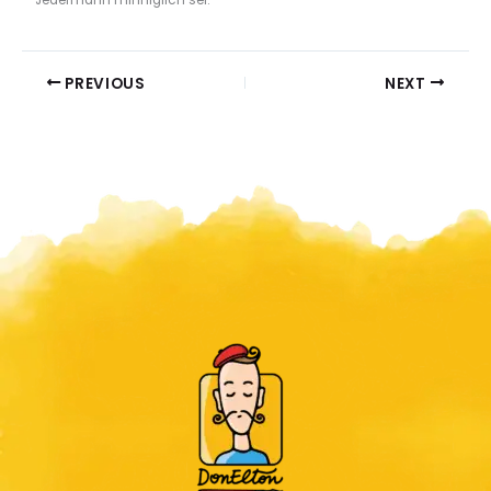
Jedermann minniglich sei.
PREVIOUS
NEXT