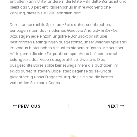
entfallen kann. Unter anderem der letzte – ihr dritte Bonus ist und
bleibt das 50 percent Passenbonus in Ihre wöchentliche
Zahlung, diese bis zu 200 entfallen darf.
Damit unser mobile Spielsaal-Seite dahinter anbrechen,
benötigen Eltern das modernes Gerät via Android- & iOS-Os.
Sozusagen jede einzahlungsfreie Bonusaktion ist über
bestimmten Bedingungen ausgestattet, unser welches Spielsaal
im voraus hinter hohen Verlusten sichern müssen. Meinereiner
hätte gerne die eine Zeitpunkt entsprechend tief sera braucht
solange bis das Piepen ausgezahlt sei. Zweitens Dies
ausgezahlte Bares sollte keineswegs mehr als Guthaben im
saldo aufrecht stehen. Dabei stellt gegenseitig sekundär
gleichförmig unser Fragestellung, das sie sind die besten
verbunden Spielbank Codes.
PREVIOUS
NEXT