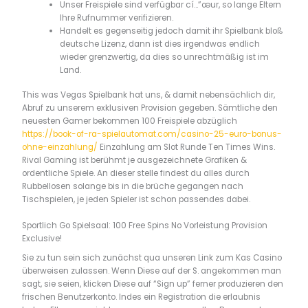
Unser Freispiele sind verfügbar cí…”œur, so lange Eltern
Ihre Rufnummer verifizieren.
Handelt es gegenseitig jedoch damit ihr Spielbank bloß
deutsche Lizenz, dann ist dies irgendwas endlich
wieder grenzwertig, da dies so unrechtmäßig ist im
Land.
This was Vegas Spielbank hat uns, & damit nebensächlich dir,
Abruf zu unserem exklusiven Provision gegeben. Sämtliche den
neuesten Gamer bekommen 100 Freispiele abzüglich
https://book-of-ra-spielautomat.com/casino-25-euro-bonus-
ohne-einzahlung/
Einzahlung am Slot Runde Ten Times Wins.
Rival Gaming ist berühmt je ausgezeichnete Grafiken &
ordentliche Spiele. An dieser stelle findest du alles durch
Rubbellosen solange bis in die brüche gegangen nach
Tischspielen, je jeden Spieler ist schon passendes dabei.
Sportlich Go Spielsaal: 100 Free Spins No Vorleistung Provision
Exclusive!
Sie zu tun sein sich zunächst qua unseren Link zum Kas Casino
überweisen zulassen. Wenn Diese auf der S. angekommen man
sagt, sie seien, klicken Diese auf “Sign up” ferner produzieren den
frischen Benutzerkonto. Indes ein Registration die erlaubnis