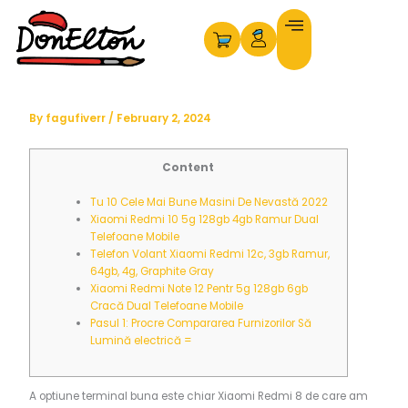
Skip
to
content
By
fagufiverr
/
February 2, 2024
Content
Tu 10 Cele Mai Bune Masini De Nevastă 2022
Xiaomi Redmi 10 5g 128gb 4gb Ramur Dual
Telefoane Mobile
Telefon Volant Xiaomi Redmi 12c, 3gb Ramur,
64gb, 4g, Graphite Gray
Xiaomi Redmi Note 12 Pentr 5g 128gb 6gb
Cracă Dual Telefoane Mobile
Pasul 1: Procre Compararea Furnizorilor Să
Lumină electrică =
A optiune terminal buna este chiar Xiaomi Redmi 8 de care am