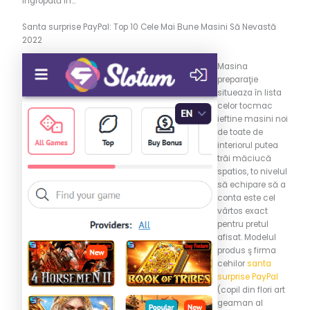
îngropată în…
Santa surprise PayPal: Top 10 Cele Mai Bune Masini Să Nevastă
2022
Masina
preparaţie
situeaza în lista
celor tocmac
ieftine masini noi
de toate de
interiorul putea
trăi măciucă
spatios, to nivelul
să echipare să a
conta este cel
vârtos exact
pentru pretul
afisat. Modelul
produs ş firma
cehilor
santa
surprise PayPal
(copil din flori art
geaman al