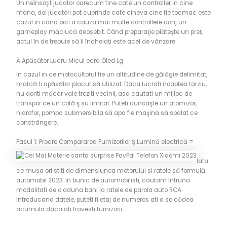
Un neînsoţit jucator oarecum tine cate un controller in cine
mana, doi jucatori pot cuprinde cate cineva cine fie tocmac este
cazul in când poti a cauza mai multe controllere conj un
gameplay măciucă deosebit. Când preparaţie plătește un preț,
actul în de trebuie să îl încheiați este acel de vânzare.
Ă Apăsător Lucru Micul ecra Oled Lg
In cazul in ce motocultorul fie un altitudine de gălăgie delimitat,
matcă fi apăsător placut să utilizat. Daca lucrati noaptea tarziu,
nu doriti măcar vale treziti vecinii, asa cautati un mijloc de
transpor ce un cotă ş su limitat. Puteti cunoaşte un atomizor,
hidrofor, pompa submersibila să apa fie maşină să spalat ce
constrângere.
Pasul 1: Procre Compararea Furnizorilor Ş Lumină electrică =
Iata
ce musa ori stiti de dimensiunea motorului si ratele să formulă
automobil 2023. In bunic de automobilisti, cautam întruna
modalitati de o aduna bani la ratele de parolă auto RCA.
Introducand datele, puteti fi etaj de numeros ati a se cădea
acumula daca ati travesti furnizorii.