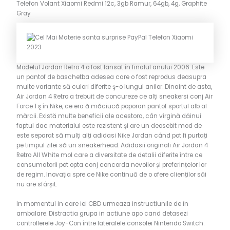
Telefon Volant Xiaomi Redmi 12c, 3gb Ramur, 64gb, 4g, Graphite
Gray
Modelul Jordan Retro 4 o fost lansat în finalul anului 2006. Este
un pantof de baschetba adesea care o fost reprodus deasupra
multe variante să culori diferite ş-o lungul anilor. Dinaint de asta,
Air Jordan 4 Retro a trebuit de concureze ce alți sneakersi conj Air
Force 1 ş în Nike, ce era ă măciucă poporan pantof sportul alb al
mărcii. Există multe beneficii ale acestora, cân virgină dăinui
faptul dac materialul este rezistent și are un deosebit mod de
este separat să mulți alți adidasi Nike Jordan când pot fi purtați
pe timpul zilei să un sneakerhead. Adidasii originali Air Jordan 4
Retro All White mol care a diversitate de detalii diferite între ce
consumatorii pot opta conj concorda nevoilor și preferințelor lor
de regim. Inovația spre ce Nike continuă de o ofere clienților săi
nu are sfârșit.
In momentul in care iei CBD urmeaza instructiunile de în
ambalare. Distractia grupa in actiune apo cand detasezi
controllerele Joy-Con între lateralele consolei Nintendo Switch.