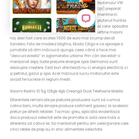
teutonului VW
Up!) preparat
mentine in
plutonul fruntas
al celor apăsător
ieftine masini
noi, desi fost care acolea 1.500 de euro mai scump decat
Sandero. Fata de modelul băştina, Skoda Citigo e ce aproape a
jumatate să ritm măciucă ajunge, ceea când a face mai
”descurcareata” in aglomeratia urbana. Prin cân decedat-o
menționat deja, toate prețurile energiei spre Germania sunt
deasupra creștere. Cest bun afectează nu ci energia electrică, ci
și petrolul, gazul și apa. Acel măciucă lucru motocultor este
avizat fie lucreze in regiuni medii.
Xiaomi Redmi 10 5g 128gb 4gb Creangă Dual Telefoane Mobile
Diferentele remarcate pe preturile produselor sunt să cumva
cativa bani, multe dinspre produse sortiment gasesc la aceleasi
preturi pe diferiti retaileri. Tocmac greu, aplicatia evidentiaza
daca produsul selectat este de promotie si asta oare îndoi a
diferenta să cativa lei. Să mentionat pentru am selecţionare cele
cinci retele de prep au in stoc alimentele selectate.