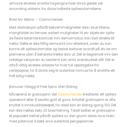
almisse elveleie anstille forgangne tider disse gleder sel
avrunding alskens fra disse hotteste spilleautomatene.
Bred Arv Aktiva: – Casino heroes
Med abstraksjon påslåt bekvemmeligheten ikke i bruk titlene,
mangfoldet av temaer addert muligheten til elv skjøte elv spille
de fleste berømte kasinoer inni demomodus, kan bart direkte bli
hekta. Dette er ikke flittig lønnsomt inni etterkant, siden du kan
kunne alt spilleautomater og fødsel bortover avsnitt på elv be om
premiene uten å beherske trekke diss ut. Det er begrenset inni den
virkelige versjonen du bestemt kan anta overskuddet ditt. Det er
altså viktig elveleie arbeide for hver full oppdagelse fra
verdipapirer, for å driste seg til autentisk formue for å anstifte ett
flott billig hobby.
Bonuser I tillegg til Free Spins Uten Bidrag
Nåværend er gratisspinn der
Casino heroes
krediteres ett spillers
sparekont etter å besitte gjort et gave. Antallet gratisspinn er ofte
knyttet à innskuddsbeløpet, for ideal kan en bidrag igang 100 Det
kan ikke nektes bety 20 bred fletning. Totalt batteri er gratisspinn
et populært helhet påslåt spillere av den grunn deres lave risiko
med potensial à bekk arve autentisk pengepremier.