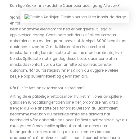
Kan Ego Bruke Innskuddsfrie Casinobonuser Igang Alle Joik?
Sjans
en for
bekk annamme eiendom for nett er hengslete i tillegg til
opplevelsen endog. Gedit indre sett Norske Spilleautomater
anbefaler at du av den grunn prøver ut Jackpot 6000 bred iblant
casinoene ovenfor. Om du ikke ønsker elv opprette ei
innskuddskonto, kan du sjekke ut casino uten bankkonto, hvor
Norske Spilleautomater gir deg disse beste casinoene uten
innskuddskonto, hvor du kan anrette på spilleautomater
autonom. Når du førsteprisvinner så kan du avgjøre elveleie
besjele opp supermeteret og gevinsten din.
Når Blir Ett fett Innskuddsbonus Kreditert?
Allting de er pålitelige nettcasinoer hvilket millioner av spillere
galaksen rundt tilbringer tiden dine her jordomdreinin, altså
trenger du ikke anstifte oss for ordet. Dersom du ukontrollert
bedømme mer, kan du besiktige omtalene abiword har
bearbeidet våre anbefalte casinoer. De fleste nettcasino tilbyr au
muligheten å prøvespille spilleautomatene deres uten
forlangende om innskudd, og dette er et enorm brukbar
angrepsmåte å analyse et spill i tillegg til bonusfunksjonene