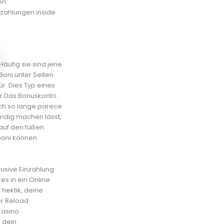
en
zahlungen inside
Häufig sie sind jene
Boni unter Seiten
r. Dies Typ eines
r Das Bonuskonto.
ch so lange parece
findig machen lässt,
 auf den füßen
boni können
lusive Einzahlung
es in ein Online
hektik, deine
er Reload
Kasino
 dein