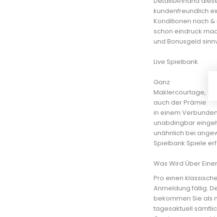
DetailsAnhand diese
kundenfreundlich ei
Konditionen nach & r
schon eindruck mac
und Bonusgeld sinn
Live Spielbank
Ganz
Maklercourtage,
auch der Prämie
in einem Verbunden
unabdingbar eingeha
unähnlich bei angewa
Spielbank Spiele er
Was Wird Über Einem
Pro einen klassische
Anmeldung fällig. De
bekommen Sie als nä
tagesaktuell sämtl