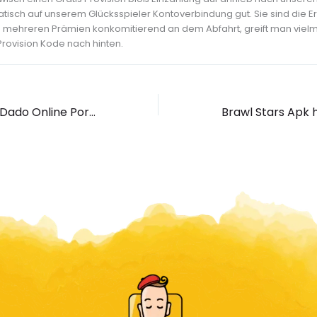
isch auf unserem Glücksspieler Kontoverbindung gut. Sie sind die Er
 mehreren Prämien konkomitierend an dem Abfahrt, greift man vielm
Provision Kode nach hinten.
Juegue A Craps Dado Online Por Recursos