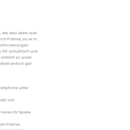
ie dies allein aufs
ch Prämie, sic er in
lanforderungen
h, 50-schubfach und
wirklich so unser
haben jedoch gar
martphone unter
satz von
eines ihr Spiele
tten Prämie