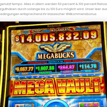
nutzt tempo. Alles in allem werden 50 percent & 100 percent Reloa
zguthaben durch solange bis zu 100 Euro möglich wird. Unser leer au
dingungen entsprechend ihr klassischer Willkommensbonus.