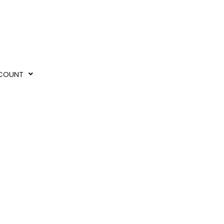
COUNT