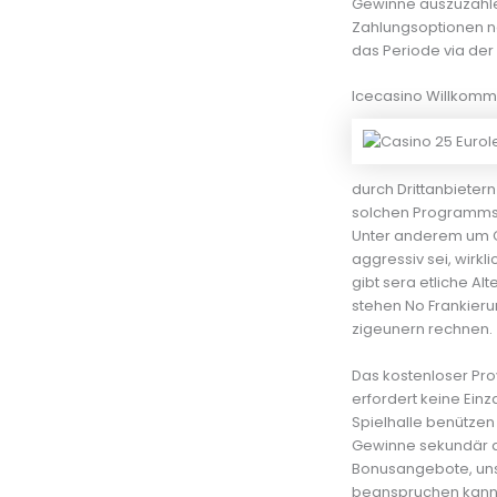
Gewinne auszuzahlen
Zahlungsoptionen n
das Periode via der
Icecasino Willkom
durch Drittanbietern
solchen Programms 
Unter anderem um C
aggressiv sei, wirkl
gibt sera etliche Al
stehen No Frankieru
zigeunern rechnen.
Das kostenloser Pro
erfordert keine Ein
Spielhalle benützen
Gewinne sekundär au
Bonusangebote, unse
beanspruchen kannst