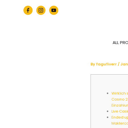
Skip
to
content
ALL PR
By
fagufiverr
/
Jan
Wirklic
Casino 2
Einzahlu
Live Cas
Ended up
Maklerco