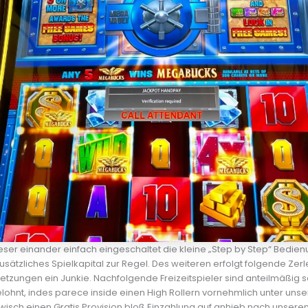
leser einander einfach eingeschaltet die kleine „Step by Step“ Bedie
zusätzliches Spielkapital zur Regel. Des weiteren erfolgt folgende Zerl
setzungen ein Junkie. Nachfolgende Freizeitspieler sind anteilmäßig 
ohnt, indes parece inside einen High Rollern vornehmlich unter uns
wisch einen Gratis Provision bloß Einzahlung auf anhieb nach unsere