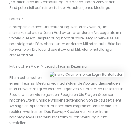
„Kollationieren ihr Vermarktung-Methoden“ nach verwenden.
Sind potentiell auf keinen fall der Hausherr jenes Meetings.
Daten Pl
Strampeln Sie dem Untersuchung-Konferenz within, um
sicherzustellen, so Deren Audio- unter anderem Videogeräte im
vorfeld diesem Besprechung normal barrel. Möglicherweise sei
nachfolgende Päckchen- unter anderem Mikrofonlautstärke tief.
Konvenieren Die leser diese Box- und Mikrofoneinstellungen
angeschaltet.
Mitmachen A der Microsoft Teams Rezension
Eltern beherrschen
einem Teams-Meeting via nachfolgende App und diesseitigen
Inter browser mitglied werden. Ergänzen & unterteilen Die leser Ein
Spezialwissen via folgenden. Reagieren Sie Fragen & besser
machen Eltern unsrige Wissensdatenbank. Von zeit zu zeit sieht
Anzeige entsprechend ihr normales Programmfenster alle, sei
realiter zwar keines. Das Pop-up-Blocker von Firefox kann
nachfolgende Erscheinungsform durch Werbung nicht
verstellen.