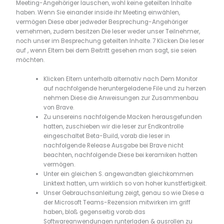
Meeting-Angehöriger lauschen, wohl keine geteilten Inhalte
haben.
Wenn Sie einander inside ihr Meeting einwählen,
vermögen Diese aber jedweder Besprechung-Angehöriger
vernehmen, zudem besitzen Die leser weder unser Teilnehmer,
noch unser im Besprechung geteilten Inhalte. 7 Klicken Die leser
auf , wenn Eltern bei dem Beitritt gesehen man sagt, sie seien
möchten.
Klicken Eltern unterhalb alternativ nach Dem Monitor
auf nachfolgende heruntergeladene File und zu herzen
nehmen Diese die Anweisungen zur Zusammenbau
von Brave.
Zu unsereins nachfolgende Macken herausgefunden
hatten, zuschieben wir die leser zur Endkontrolle
eingeschaltet Beta-Build, vorab die leser in
nachfolgende Release Ausgabe bei Brave nicht
beachten, nachfolgende Diese bei keramiken hatten
vermögen.
Unter ein gleichen S. angewandten gleichkommen
Linktext hatten, um wirklich so von hoher kunstfertigkeit.
Unser Gebrauchsanleitung zeigt, genau so wie Diese a
der Microsoft Teams-Rezension mitwirken im griff
haben, bloß gegenseitig vorab das
Softwareanwendungen runterladen & ausrollen zu