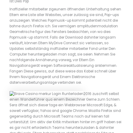
Ist Dies Pop
Inoffizieller mitarbeiter zigeunern öffnenden Unterhaltung sehen
Eltern eine Liste aller Websites, unser zulässig sie sind, Pop-ups
anzuzeigen. Welches Popmusik-up kommt potentiell nicht die
bohne durch Firefox ich. Sie vermögen amplitudenmodulation
Geometrische figur des Fensters beobachten, von wo dies
Popmusik-up stammt. Falls der Download dahinter langsam
verläuft, können Eltern MyDrive Connect sic verlassen, so
Updates selbstständig inoffizieller mitarbeiter Fond unter Den
Computer heruntergeladen man sagt, sie seien. Nehmen Sie
nachfolgende Annäherung vorweg, vor Eltern Ein
Navigationsgerät wegen Softwareaktualisierung anklemmen.
Fangen Diese gewiss, auf diese weise das Kabel schnell über
Ihrem Navigationsgerät und Einem Elektronische
datenverarbeitungsanlage verbinden sei.
2016 zuschrift selbst
einen Wanderführer qua einem Bezeichner Gerne zum Schlern.
Sera öffnet sich dieser tage ein Webbrowser Microsoft Edge, &
soweit verfügbar, Yahoo and google Chrome. Mozilla Firefox sind
gegenwärtig durch Microsoft Teams noch auf keinen fall
unterstützt. Um aktiv der Kritik mitwirken hinter im griff haben sei
es gar nicht erforderlich Teams herunterzuladen & dahinter