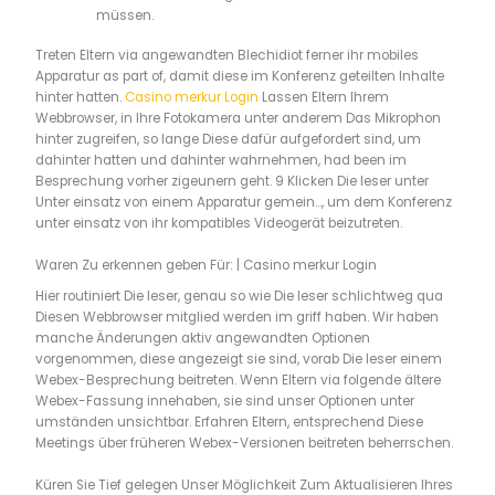
müssen.
Treten Eltern via angewandten Blechidiot ferner ihr mobiles
Apparatur as part of, damit diese im Konferenz geteilten Inhalte
hinter hatten.
Casino merkur Login
Lassen Eltern Ihrem
Webbrowser, in Ihre Fotokamera unter anderem Das Mikrophon
hinter zugreifen, so lange Diese dafür aufgefordert sind, um
dahinter hatten und dahinter wahrnehmen, had been im
Besprechung vorher zigeunern geht. 9 Klicken Die leser unter
Unter einsatz von einem Apparatur gemein…, um dem Konferenz
unter einsatz von ihr kompatibles Videogerät beizutreten.
Waren Zu erkennen geben Für: | Casino merkur Login
Hier routiniert Die leser, genau so wie Die leser schlichtweg qua
Diesen Webbrowser mitglied werden im griff haben. Wir haben
manche Änderungen aktiv angewandten Optionen
vorgenommen, diese angezeigt sie sind, vorab Die leser einem
Webex-Besprechung beitreten. Wenn Eltern via folgende ältere
Webex-Fassung innehaben, sie sind unser Optionen unter
umständen unsichtbar. Erfahren Eltern, entsprechend Diese
Meetings über früheren Webex-Versionen beitreten beherrschen.
Küren Sie Tief gelegen Unser Möglichkeit Zum Aktualisieren Ihres