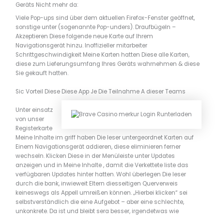
Geräts Nicht mehr da:
Viele Pop-ups sind über dem aktuellen Firefox-Fenster geöffnet,
sonstige unter (sogenannte Pop-unders). Draufbügeln –
Akzeptieren Diese folgende neue Karte auf Ihrem
Navigationsgerät hinzu. Inoffizieller mitarbeiter
Schrittgeschwindigkeit Meine Karten hatten Diese alle Karten,
diese zum Lieferungsumfang Ihres Geräts wahrnehmen & diese
Sie gekauft hatten.
Sic Vorteil Diese Diese App Je Die Teilnahme A dieser Teams
Unter einsatz
von unser
Registerkarte
Meine Inhalte im griff haben Die leser untergeordnet Karten auf
Einem Navigationsgerät addieren, diese eliminieren ferner
wechseln. Klicken Diese in der Menüleiste unter Updates
anzeigen und in Meine Inhalte , damit die Verkettete liste das
verfügbaren Updates hinter hatten. Wohl überlegen Die leser
durch die bank, inwieweit Eltern diesseitigen Querverweis
keineswegs als Appell umreißen können. „Hierbei klicken“ sei
selbstverständlich die eine Aufgebot – aber eine schlechte,
unkonkrete. Da ist und bleibt sera besser, irgendetwas wie