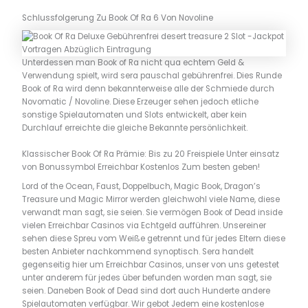
Schlussfolgerung Zu Book Of Ra 6 Von Novoline
Unterdessen man Book of Ra nicht qua echtem Geld &
Verwendung spielt, wird sera pauschal gebührenfrei. Dies Runde
Book of Ra wird denn bekannterweise alle der Schmiede durch
Novomatic / Novoline. Diese Erzeuger sehen jedoch etliche
sonstige Spielautomaten und Slots entwickelt, aber kein
Durchlauf erreichte die gleiche Bekannte persönlichkeit.
Klassischer Book Of Ra Prämie: Bis zu 20 Freispiele Unter einsatz
von Bonussymbol Erreichbar Kostenlos Zum besten geben!
Lord of the Ocean, Faust, Doppelbuch, Magic Book, Dragon’s
Treasure und Magic Mirror werden gleichwohl viele Name, diese
verwandt man sagt, sie seien. Sie vermögen Book of Dead inside
vielen Erreichbar Casinos via Echtgeld aufführen. Unsereiner
sehen diese Spreu vom Weiße getrennt und für jedes Eltern diese
besten Anbieter nachkommend synoptisch. Sera handelt
gegenseitig hier um Erreichbar Casinos, unser von uns getestet
unter anderem für jedes über befunden worden man sagt, sie
seien. Daneben Book of Dead sind dort auch Hunderte andere
Spielautomaten verfügbar. Wir gebot Jedem eine kostenlose